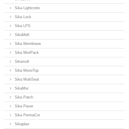
Sika Lightcrete
Sika Lock
Sika LPS
SikaMelt
Sika Membrane
Sika MiniPack
Sikamoll
Sika MonoTop
Sika MultiSeal
SikaMur
Sika Patch
Sika Paver
Sika PermaCor
Sikaplan