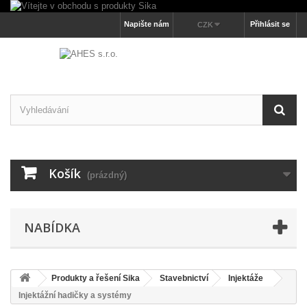
Napište nám
Přihlásit se
CZK
Košík
(prázdný)
NABÍDKA
Produkty a řešení Sika
Stavebnictví
Injektáže
Injektážní hadičky a systémy