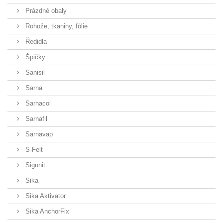
Prázdné obaly
Rohože, tkaniny, fólie
Ředidla
Špičky
Sanisil
Sarna
Sarnacol
Sarnafil
Sarnavap
S-Felt
Sigunit
Sika
Sika Aktivator
Sika AnchorFix