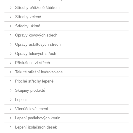
Střechy přitížené štěrkem
Střechy zelené
Střechy užitné
Opravy kovových střech
Opravy asfaltových střech
Opravy fóliových střech
Příslušenství střech
Tekuté střešní hydroizolace
Ploché střechy lepené
Skupiny produktů
Lepení
Víceúčelové lepení
Lepení podlahových krytin
Lepení izolačních desek