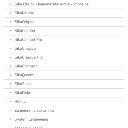
Sika Design - barevné interiérové kompozice
SikaNatural
SikaOriginal
SikaComfort
SikaComfort Pro
SikaCreative
SikaCreative Pro
SikaCompact
SikaQuartz
SikaSand
SikaFlake
Průmysl
Zaměření na zákazníka
System Engineering