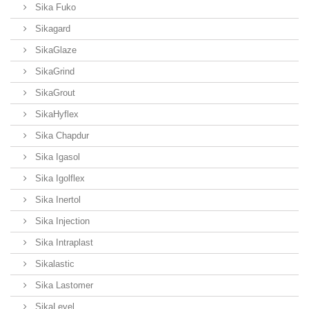
Sika Fuko
Sikagard
SikaGlaze
SikaGrind
SikaGrout
SikaHyflex
Sika Chapdur
Sika Igasol
Sika Igolflex
Sika Inertol
Sika Injection
Sika Intraplast
Sikalastic
Sika Lastomer
SikaLevel