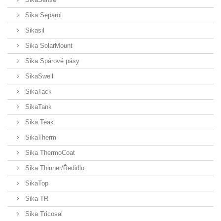
Sika Separol
Sikasil
Sika SolarMount
Sika Spárové pásy
SikaSwell
SikaTack
SikaTank
Sika Teak
SikaTherm
Sika ThermoCoat
Sika Thinner/Ředidlo
SikaTop
Sika TR
Sika Tricosal