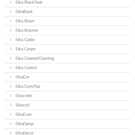
Sika BlackSeal
SikaBond
Sika Boom
Sika Booster
Sika Carbo
Sika Ceram
Sika Cleaner/Cleaning
Sika Control
SikaCor
Sika CorroTop
Sikacrete
Sikacryl
SikaCure
SikaDamp
SikaDecor