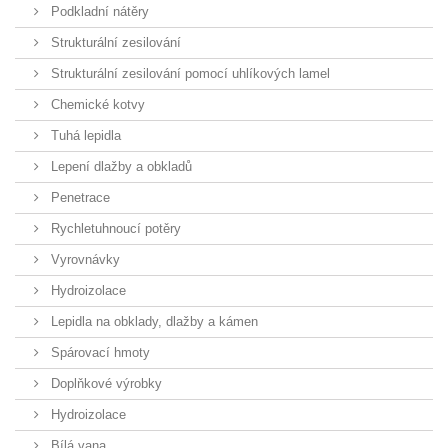
Podkladní nátěry
Strukturální zesilování
Strukturální zesilování pomocí uhlíkových lamel
Chemické kotvy
Tuhá lepidla
Lepení dlažby a obkladů
Penetrace
Rychletuhnoucí potěry
Vyrovnávky
Hydroizolace
Lepidla na obklady, dlažby a kámen
Spárovací hmoty
Doplňkové výrobky
Hydroizolace
Bílá vana