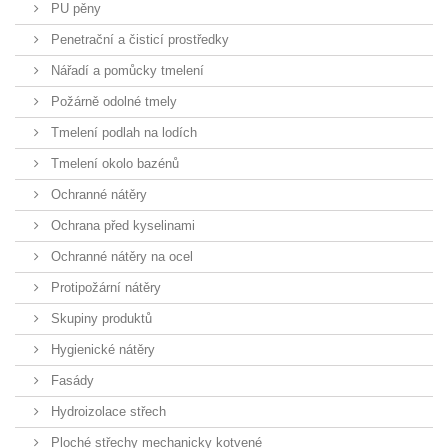
PU pěny
Penetrační a čisticí prostředky
Nářadí a pomůcky tmelení
Požárně odolné tmely
Tmelení podlah na lodích
Tmelení okolo bazénů
Ochranné nátěry
Ochrana před kyselinami
Ochranné nátěry na ocel
Protipožární nátěry
Skupiny produktů
Hygienické nátěry
Fasády
Hydroizolace střech
Ploché střechy mechanicky kotvené