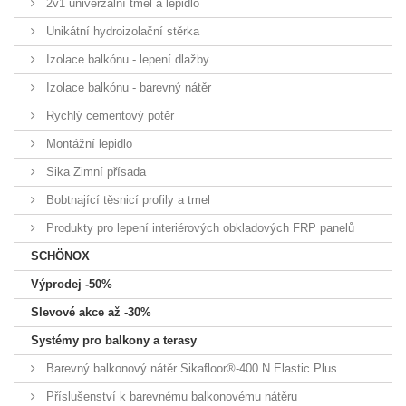
2v1 univerzální tmel a lepidlo
Unikátní hydroizolační stěrka
Izolace balkónu - lepení dlažby
Izolace balkónu - barevný nátěr
Rychlý cementový potěr
Montážní lepidlo
Sika Zimní přísada
Bobtnající těsnicí profily a tmel
Produkty pro lepení interiérových obkladových FRP panelů
SCHÖNOX
Výprodej -50%
Slevové akce až -30%
Systémy pro balkony a terasy
Barevný balkonový nátěr Sikafloor®-400 N Elastic Plus
Příslušenství k barevnému balkonovému nátěru