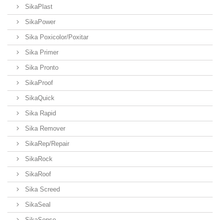
SikaPlast
SikaPower
Sika Poxicolor/Poxitar
Sika Primer
Sika Pronto
SikaProof
SikaQuick
Sika Rapid
Sika Remover
SikaRep/Repair
SikaRock
SikaRoof
Sika Screed
SikaSeal
SikaSense