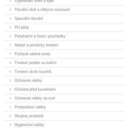
Vyplňování trhlin a spár
Těsnění skel a vlhkých místností
Speciální těsnění
PU pěny
Penetrační a čisticí prostředky
Nářadí a pomůcky tmelení
Požárně odolné tmely
Tmelení podlah na lodích
Tmelení okolo bazénů
Ochranné nátěry
Ochrana před kyselinami
Ochranné nátěry na ocel
Protipožární nátěry
Skupiny produktů
Hygienické nátěry