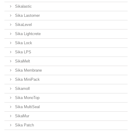
Sikalastic
Sika Lastomer
SikaLevel
Sika Lightcrete
Sika Lock
Sika LPS
SikaMelt
Sika Membrane
Sika MiniPack
Sikamoll
Sika MonoTop
Sika MultiSeal
SikaMur
Sika Patch