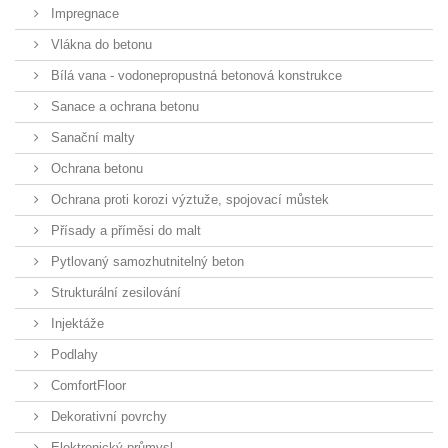
Impregnace
Vlákna do betonu
Bílá vana - vodonepropustná betonová konstrukce
Sanace a ochrana betonu
Sanační malty
Ochrana betonu
Ochrana proti korozi výztuže, spojovací můstek
Přísady a příměsi do malt
Pytlovaný samozhutnitelný beton
Strukturální zesilování
Injektáže
Podlahy
ComfortFloor
Dekorativní povrchy
Elektronický průmysl