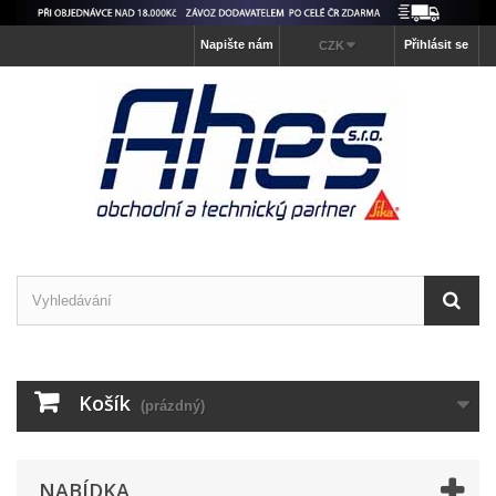
Napište nám
Přihlásit se
CZK
Košík
(prázdný)
NABÍDKA