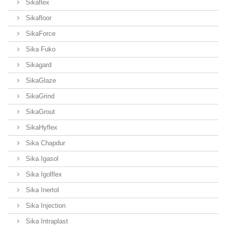
Sikaflex
Sikafloor
SikaForce
Sika Fuko
Sikagard
SikaGlaze
SikaGrind
SikaGrout
SikaHyflex
Sika Chapdur
Sika Igasol
Sika Igolflex
Sika Inertol
Sika Injection
Sika Intraplast