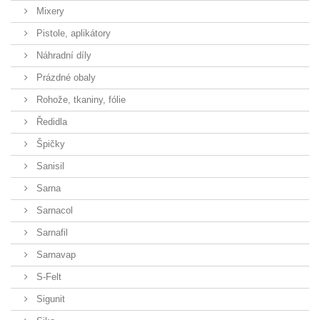
Mixery
Pistole, aplikátory
Náhradní díly
Prázdné obaly
Rohože, tkaniny, fólie
Ředidla
Špičky
Sanisil
Sarna
Sarnacol
Sarnafil
Sarnavap
S-Felt
Sigunit