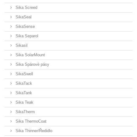
Sika Screed
SikaSeal
SikaSense
Sika Separol
Sikasil
Sika SolarMount
Sika Spárové pásy
SikaSwell
SikaTack
SikaTank
Sika Teak
SikaTherm
Sika ThermoCoat
Sika Thinner/Ředidlo