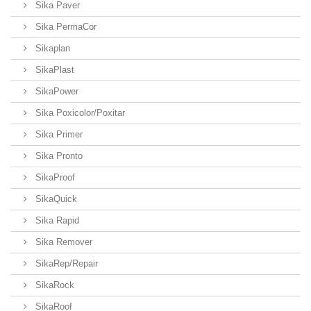
Sika Paver
Sika PermaCor
Sikaplan
SikaPlast
SikaPower
Sika Poxicolor/Poxitar
Sika Primer
Sika Pronto
SikaProof
SikaQuick
Sika Rapid
Sika Remover
SikaRep/Repair
SikaRock
SikaRoof