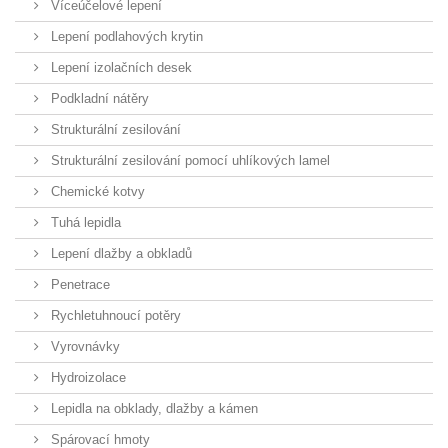
Víceúčelové lepení
Lepení podlahových krytin
Lepení izolačních desek
Podkladní nátěry
Strukturální zesilování
Strukturální zesilování pomocí uhlíkových lamel
Chemické kotvy
Tuhá lepidla
Lepení dlažby a obkladů
Penetrace
Rychletuhnoucí potěry
Vyrovnávky
Hydroizolace
Lepidla na obklady, dlažby a kámen
Spárovací hmoty