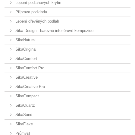
Lepení podlahových krytin
Příprava podkladu
Lepení dřevěných podlah
Sika Design - barevné interiérové kompozice
SikaNatural
SikaOriginal
SikaComfort
SikaComfort Pro
SikaCreative
SikaCreative Pro
SikaCompact
SikaQuartz
SikaSand
SikaFlake
Průmysl