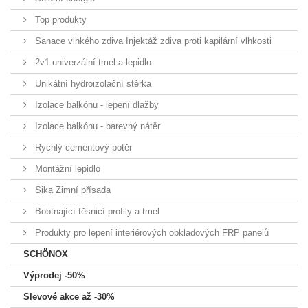
Top produkty
Sanace vlhkého zdiva Injektáž zdiva proti kapilární vlhkosti
2v1 univerzální tmel a lepidlo
Unikátní hydroizolační stěrka
Izolace balkónu - lepení dlažby
Izolace balkónu - barevný nátěr
Rychlý cementový potěr
Montážní lepidlo
Sika Zimní přísada
Bobtnající těsnicí profily a tmel
Produkty pro lepení interiérových obkladových FRP panelů
SCHÖNOX
Výprodej -50%
Slevové akce až -30%