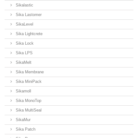
Sikalastic
Sika Lastomer
SikaLevel
Sika Lightcrete
Sika Lock
Sika LPS
SikaMelt
Sika Membrane
Sika MiniPack
Sikamoll
Sika MonoTop
Sika MultiSeal
SikaMur
Sika Patch