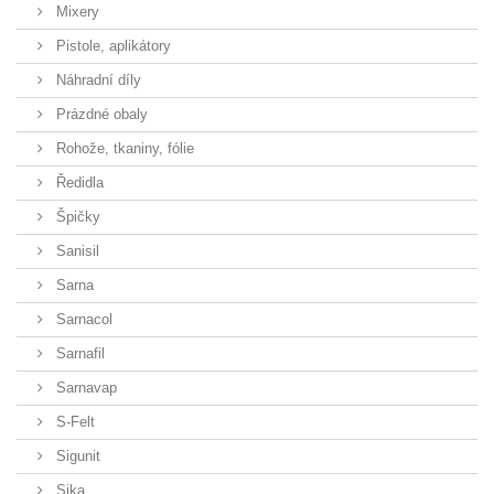
Mixery
Pistole, aplikátory
Náhradní díly
Prázdné obaly
Rohože, tkaniny, fólie
Ředidla
Špičky
Sanisil
Sarna
Sarnacol
Sarnafil
Sarnavap
S-Felt
Sigunit
Sika