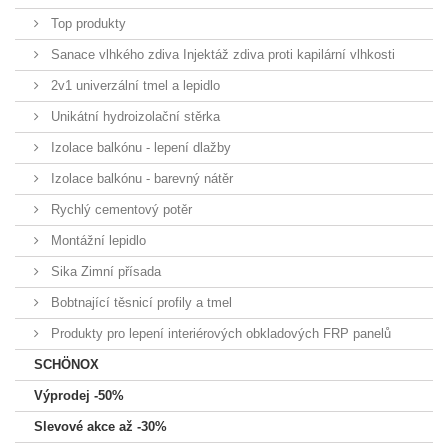
Top produkty
Sanace vlhkého zdiva Injektáž zdiva proti kapilární vlhkosti
2v1 univerzální tmel a lepidlo
Unikátní hydroizolační stěrka
Izolace balkónu - lepení dlažby
Izolace balkónu - barevný nátěr
Rychlý cementový potěr
Montážní lepidlo
Sika Zimní přísada
Bobtnající těsnicí profily a tmel
Produkty pro lepení interiérových obkladových FRP panelů
SCHÖNOX
Výprodej -50%
Slevové akce až -30%