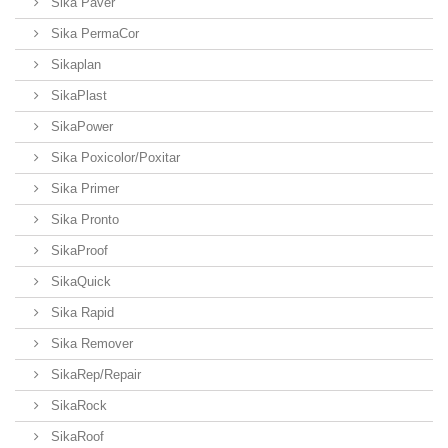
Sika Paver
Sika PermaCor
Sikaplan
SikaPlast
SikaPower
Sika Poxicolor/Poxitar
Sika Primer
Sika Pronto
SikaProof
SikaQuick
Sika Rapid
Sika Remover
SikaRep/Repair
SikaRock
SikaRoof