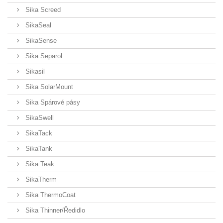
Sika Screed
SikaSeal
SikaSense
Sika Separol
Sikasil
Sika SolarMount
Sika Spárové pásy
SikaSwell
SikaTack
SikaTank
Sika Teak
SikaTherm
Sika ThermoCoat
Sika Thinner/Ředidlo