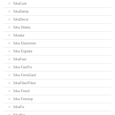
SikaCure
SikaDamp
SikaDecor
Sika Dilatec
Sikadur
Sika Elastomer
Sika Ergodur
SikaFast
Sika FastFix
Sika FerroGard
SikaFiber/Fibre
Sika Firesil
Sika Firestop
SikaFix
Sikaflex