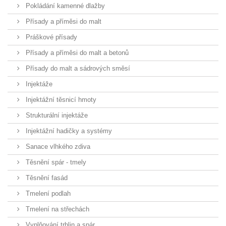
Pokládání kamenné dlažby
Přísady a příměsi do malt
Práškové přísady
Přísady a příměsi do malt a betonů
Přísady do malt a sádrových směsí
Injektáže
Injektážní těsnicí hmoty
Strukturální injektáže
Injektážní hadičky a systémy
Sanace vlhkého zdiva
Těsnění spár - tmely
Těsnění fasád
Tmelení podlah
Tmelení na střechách
Vyplňování trhlin a spár