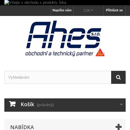
Napište nám
Přihlásit se
CZK
Košík
(prázdný)
NABÍDKA