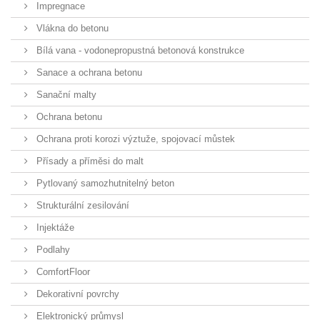
Impregnace
Vlákna do betonu
Bílá vana - vodonepropustná betonová konstrukce
Sanace a ochrana betonu
Sanační malty
Ochrana betonu
Ochrana proti korozi výztuže, spojovací můstek
Přísady a příměsi do malt
Pytlovaný samozhutnitelný beton
Strukturální zesilování
Injektáže
Podlahy
ComfortFloor
Dekorativní povrchy
Elektronický průmysl