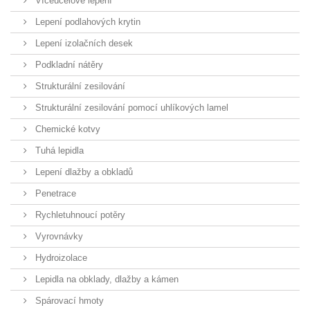
Víceúčelové lepení
Lepení podlahových krytin
Lepení izolačních desek
Podkladní nátěry
Strukturální zesilování
Strukturální zesilování pomocí uhlíkových lamel
Chemické kotvy
Tuhá lepidla
Lepení dlažby a obkladů
Penetrace
Rychletuhnoucí potěry
Vyrovnávky
Hydroizolace
Lepidla na obklady, dlažby a kámen
Spárovací hmoty