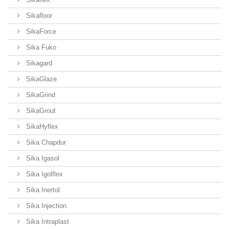
Sikafloor
SikaForce
Sika Fuko
Sikagard
SikaGlaze
SikaGrind
SikaGrout
SikaHyflex
Sika Chapdur
Sika Igasol
Sika Igolflex
Sika Inertol
Sika Injection
Sika Intraplast