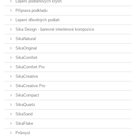
Lepení podlahových krytin
Příprava podkladu
Lepení dřevěných podlah
Sika Design - barevné interiérové kompozice
SikaNatural
SikaOriginal
SikaComfort
SikaComfort Pro
SikaCreative
SikaCreative Pro
SikaCompact
SikaQuartz
SikaSand
SikaFlake
Průmysl