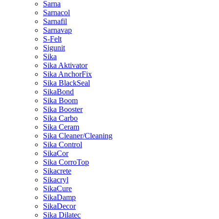
Sarna
Sarnacol
Sarnafil
Sarnavap
S-Felt
Sigunit
Sika
Sika Aktivator
Sika AnchorFix
Sika BlackSeal
SikaBond
Sika Boom
Sika Booster
Sika Carbo
Sika Ceram
Sika Cleaner/Cleaning
Sika Control
SikaCor
Sika CorroTop
Sikacrete
Sikacryl
SikaCure
SikaDamp
SikaDecor
Sika Dilatec