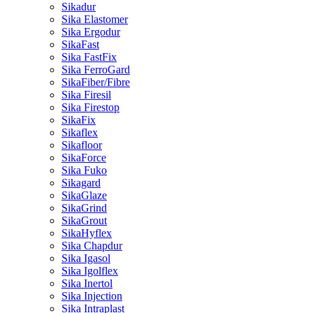
Sikadur
Sika Elastomer
Sika Ergodur
SikaFast
Sika FastFix
Sika FerroGard
SikaFiber/Fibre
Sika Firesil
Sika Firestop
SikaFix
Sikaflex
Sikafloor
SikaForce
Sika Fuko
Sikagard
SikaGlaze
SikaGrind
SikaGrout
SikaHyflex
Sika Chapdur
Sika Igasol
Sika Igolflex
Sika Inertol
Sika Injection
Sika Intraplast