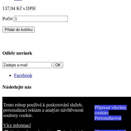
137,94 Kč
s DPH
Počet
Přidat do košíku
Odběr novinek
OK
Facebook
Následujte nás
Kategorie
Tento eshop používá k poskytování služeb,
Přijmout všechny
Informace
personalizaci reklam a analýze návštěvnosti
cookies
soubory cookie.
Personalizovat
Můj účet
Více informací