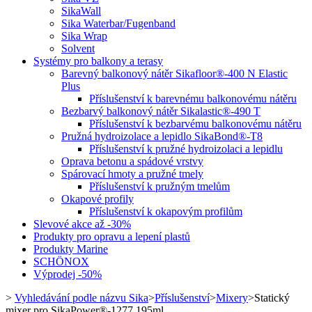
SikaWall
Sika Waterbar/Fugenband
Sika Wrap
Solvent
Systémy pro balkony a terasy
Barevný balkonový nátěr Sikafloor®-400 N Elastic
Plus
Příslušenství k barevnému balkonovému nátěru
Bezbarvý balkonový nátěr Sikalastic®-490 T
Příslušenství k bezbarvému balkonovému nátěru
Pružná hydroizolace a lepidlo SikaBond®-T8
Příslušenství k pružné hydroizolaci a lepidlu
Oprava betonu a spádové vrstvy
Spárovací hmoty a pružné tmely
Příslušenství k pružným tmelům
Okapové profily
Příslušenství k okapovým profilům
Slevové akce až -30%
Produkty pro opravu a lepení plastů
Produkty Marine
SCHÖNOX
Výprodej -50%
>
Vyhledávání podle názvu Sika
>
Příslušenství
>
Mixery
>
Statický
mixer pro SikaPower®-1277 195ml