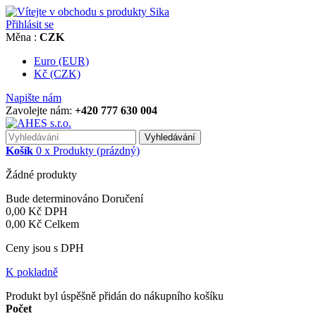
Přihlásit se
Měna :
CZK
Euro (EUR)
Kč (CZK)
Napište nám
Zavolejte nám:
+420 777 630 004
Vyhledávání
Košík
0
x
Produkty
(prázdný)
Žádné produkty
Bude determinováno
Doručení
0,00 Kč
DPH
0,00 Kč
Celkem
Ceny jsou s DPH
K pokladně
Produkt byl úspěšně přidán do nákupního košíku
Počet