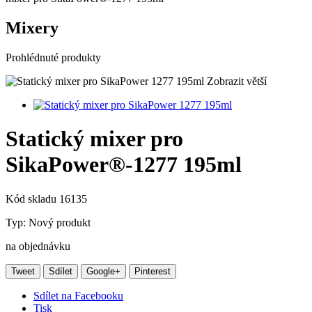
Mixery
Prohlédnuté produkty
Zobrazit větší
Statický mixer pro
SikaPower®-1277 195ml
Kód skladu
16135
Typ:
Nový produkt
na objednávku
Tweet
Sdílet
Google+
Pinterest
Sdílet na Facebooku
Tisk