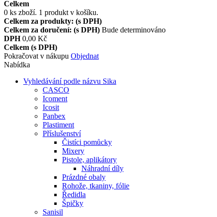
Celkem
0
ks zboží.
1 produkt v košíku.
Celkem za produkty: (s DPH)
Celkem za doručení: (s DPH)
Bude determinováno
DPH
0,00 Kč
Celkem (s DPH)
Pokračovat v nákupu
Objednat
Nabídka
Vyhledávání podle názvu Sika
CASCO
Icoment
Icosit
Panbex
Plastiment
Příslušenství
Čistíci pomůcky
Mixery
Pistole, aplikátory
Náhradní díly
Prázdné obaly
Rohože, tkaniny, fólie
Ředidla
Špičky
Sanisil