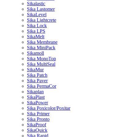
Sikalastic
Sika Lastomer
SikaLevel
Sika Lightcrete
Sika Lock
Sika LPS
SikaMelt
Sika Membrane
Sika MiniPack
Sikamoll
Sika MonoTop
Sika MultiSeal
SikaMur
Sika Patch
Sika Paver
Sika PermaCor
Sikaplan
SikaPlast
SikaPower
Sika Poxicolor/Poxitar
Sika Primer
Sika Pronto
SikaProof
SikaQuick
Sika Rapid