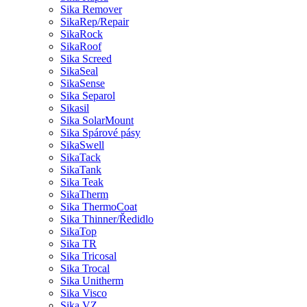
Sika Remover
SikaRep/Repair
SikaRock
SikaRoof
Sika Screed
SikaSeal
SikaSense
Sika Separol
Sikasil
Sika SolarMount
Sika Spárové pásy
SikaSwell
SikaTack
SikaTank
Sika Teak
SikaTherm
Sika ThermoCoat
Sika Thinner/Ředidlo
SikaTop
Sika TR
Sika Tricosal
Sika Trocal
Sika Unitherm
Sika Visco
Sika VZ