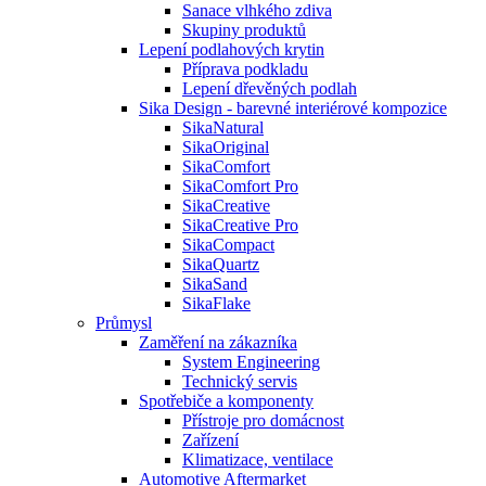
Sanace vlhkého zdiva
Skupiny produktů
Lepení podlahových krytin
Příprava podkladu
Lepení dřevěných podlah
Sika Design - barevné interiérové kompozice
SikaNatural
SikaOriginal
SikaComfort
SikaComfort Pro
SikaCreative
SikaCreative Pro
SikaCompact
SikaQuartz
SikaSand
SikaFlake
Průmysl
Zaměření na zákazníka
System Engineering
Technický servis
Spotřebiče a komponenty
Přístroje pro domácnost
Zařízení
Klimatizace, ventilace
Automotive Aftermarket