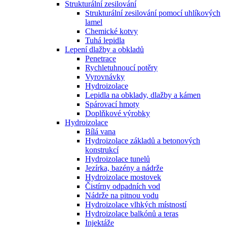
Strukturální zesilování
Strukturální zesilování pomocí uhlíkových
lamel
Chemické kotvy
Tuhá lepidla
Lepení dlažby a obkladů
Penetrace
Rychletuhnoucí potěry
Vyrovnávky
Hydroizolace
Lepidla na obklady, dlažby a kámen
Spárovací hmoty
Doplňkové výrobky
Hydroizolace
Bílá vana
Hydroizolace základů a betonových
konstrukcí
Hydroizolace tunelů
Jezírka, bazény a nádrže
Hydroizolace mostovek
Čistírny odpadních vod
Nádrže na pitnou vodu
Hydroizolace vlhkých místností
Hydroizolace balkónů a teras
Injektáže