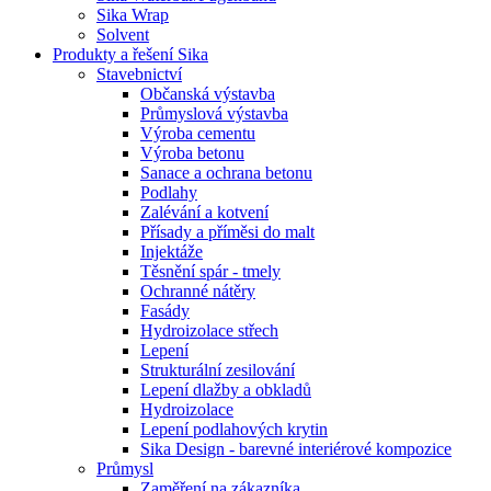
Sika Wrap
Solvent
Produkty a řešení Sika
Stavebnictví
Občanská výstavba
Průmyslová výstavba
Výroba cementu
Výroba betonu
Sanace a ochrana betonu
Podlahy
Zalévání a kotvení
Přísady a příměsi do malt
Injektáže
Těsnění spár - tmely
Ochranné nátěry
Fasády
Hydroizolace střech
Lepení
Strukturální zesilování
Lepení dlažby a obkladů
Hydroizolace
Lepení podlahových krytin
Sika Design - barevné interiérové kompozice
Průmysl
Zaměření na zákazníka