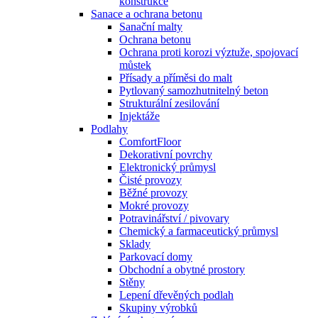
konstrukce
Sanace a ochrana betonu
Sanační malty
Ochrana betonu
Ochrana proti korozi výztuže, spojovací
můstek
Přísady a příměsi do malt
Pytlovaný samozhutnitelný beton
Strukturální zesilování
Injektáže
Podlahy
ComfortFloor
Dekorativní povrchy
Elektronický průmysl
Čisté provozy
Běžné provozy
Mokré provozy
Potravinářství / pivovary
Chemický a farmaceutický průmysl
Sklady
Parkovací domy
Obchodní a obytné prostory
Stěny
Lepení dřevěných podlah
Skupiny výrobků