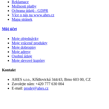
Reklamace
Možnosti platby
Ochrana údajů - GDPR
Více o nás na www.ahes.cz
Mapa stránek
Můj účet
Moje objednávky
Moje vrácené produkty
Moje dobropisy
Moje adresy
Osobní údaje
Moje slevové kupóny
Kontakt
AHES s.r.o., Křídlovická 344/43, Brno 603 00, CZ
Zavolejte nám:
+420 777 630 004
E-mail:
prodej@ahes.cz