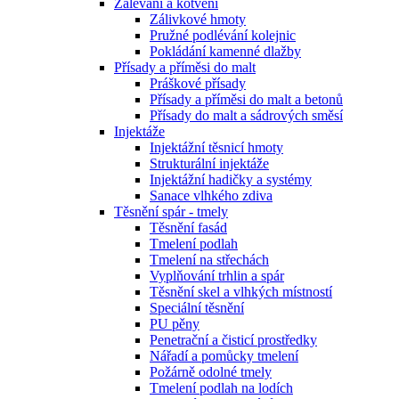
Zalévání a kotvení
Zálivkové hmoty
Pružné podlévání kolejnic
Pokládání kamenné dlažby
Přísady a příměsi do malt
Práškové přísady
Přísady a příměsi do malt a betonů
Přísady do malt a sádrových směsí
Injektáže
Injektážní těsnicí hmoty
Strukturální injektáže
Injektážní hadičky a systémy
Sanace vlhkého zdiva
Těsnění spár - tmely
Těsnění fasád
Tmelení podlah
Tmelení na střechách
Vyplňování trhlin a spár
Těsnění skel a vlhkých místností
Speciální těsnění
PU pěny
Penetrační a čisticí prostředky
Nářadí a pomůcky tmelení
Požárně odolné tmely
Tmelení podlah na lodích