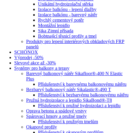
Unikátní hydroizolační stěrka
Izolace balkónu - lepení dlažby
Izolace balkónu - barevný nátěr
Rychlý cementový potěr
Montážní lepidlo
Sika Zimní přísada
Bobtnající těsnicí profily a tmel
Produkty pro lepení interiérových obkladových FRP
panelů
SCHÖNOX
Výprodej -50%
Slevové akce až -30%
Systémy pro balkony a terasy
Barevný balkonový nátěr Sikafloor®-400 N Elastic
Plus
Příslušenství k barevnému balkonovému nátěru
Bezbarvý balkonový nátěr Sikalastic®-490 T
Příslušenství k bezbarvému balkonovému nátěru
Pružná hydroizolace a lepidlo SikaBond®-T8
Příslušenství k pružné hydroizolaci a lepidlu
Oprava betonu a spádové vrstvy
Spárovací hmoty a pružné tmely
Příslušenství k pružným tmelům
Okapové profily
Příslušenství k okapovým profilům