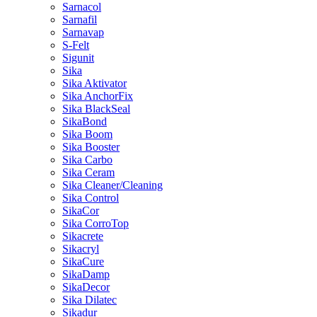
Sarnacol
Sarnafil
Sarnavap
S-Felt
Sigunit
Sika
Sika Aktivator
Sika AnchorFix
Sika BlackSeal
SikaBond
Sika Boom
Sika Booster
Sika Carbo
Sika Ceram
Sika Cleaner/Cleaning
Sika Control
SikaCor
Sika CorroTop
Sikacrete
Sikacryl
SikaCure
SikaDamp
SikaDecor
Sika Dilatec
Sikadur