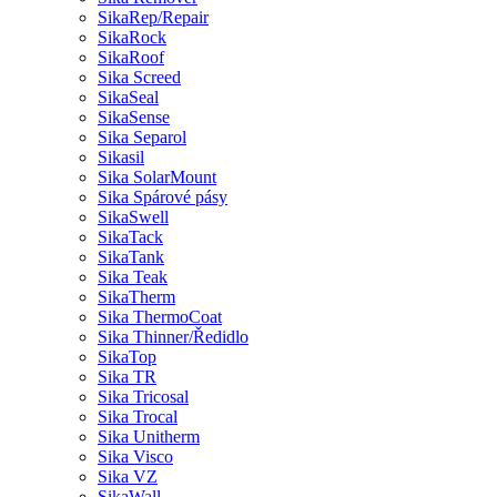
SikaRep/Repair
SikaRock
SikaRoof
Sika Screed
SikaSeal
SikaSense
Sika Separol
Sikasil
Sika SolarMount
Sika Spárové pásy
SikaSwell
SikaTack
SikaTank
Sika Teak
SikaTherm
Sika ThermoCoat
Sika Thinner/Ředidlo
SikaTop
Sika TR
Sika Tricosal
Sika Trocal
Sika Unitherm
Sika Visco
Sika VZ
SikaWall