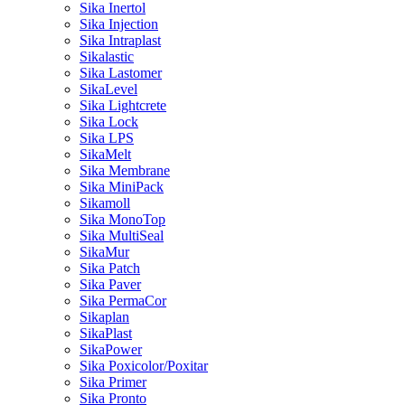
Sika Inertol
Sika Injection
Sika Intraplast
Sikalastic
Sika Lastomer
SikaLevel
Sika Lightcrete
Sika Lock
Sika LPS
SikaMelt
Sika Membrane
Sika MiniPack
Sikamoll
Sika MonoTop
Sika MultiSeal
SikaMur
Sika Patch
Sika Paver
Sika PermaCor
Sikaplan
SikaPlast
SikaPower
Sika Poxicolor/Poxitar
Sika Primer
Sika Pronto