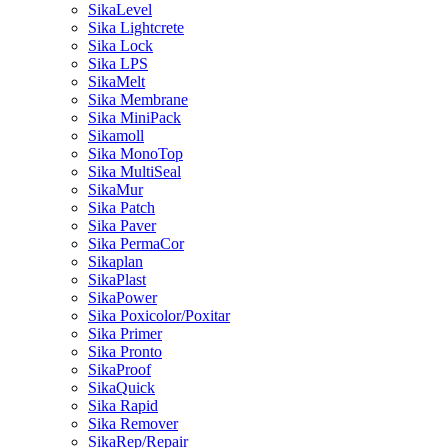
SikaLevel
Sika Lightcrete
Sika Lock
Sika LPS
SikaMelt
Sika Membrane
Sika MiniPack
Sikamoll
Sika MonoTop
Sika MultiSeal
SikaMur
Sika Patch
Sika Paver
Sika PermaCor
Sikaplan
SikaPlast
SikaPower
Sika Poxicolor/Poxitar
Sika Primer
Sika Pronto
SikaProof
SikaQuick
Sika Rapid
Sika Remover
SikaRep/Repair