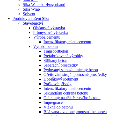
Sika Waterbar/Fugenband
Sika Wrap
Solvent
Produkty a řešení Sika
Stavebnictví
Občanská výstavba
Průmyslová výstavba
Výroba cementu
Intenzifikátory mletí cementu
Výroba betonu
Transportbeton
Prefabrikované výrobky
Stříkaný beton
Separační prostředky
Pytlovaný samozhutnitelný beton
Ošetřování strojů, pomocné prostředky
Doplňkový sortiment
Práškové přísady
Intenzifikátory mletí cementu
Sekundární ochrana betonu
Ochranný nástřik čerstvého betonu
Impregnace
Vlákna do betonu
Bílá vana - vodonepropustná betonová