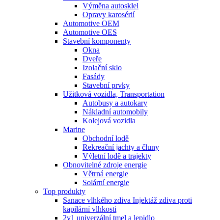
Výměna autosklel
Opravy karosérií
Automotive OEM
Automotive OES
Stavební komponenty
Okna
Dveře
Izolační sklo
Fasády
Stavební prvky
Užitková vozidla, Transportation
Autobusy a autokary
Nákladní automobily
Kolejová vozidla
Marine
Obchodní lodě
Rekreační jachty a čluny
Výletní lodě a trajekty
Obnovitelné zdroje energie
Větrná energie
Solární energie
Top produkty
Sanace vlhkého zdiva Injektáž zdiva proti
kapilární vlhkosti
2v1 univerzální tmel a lepidlo