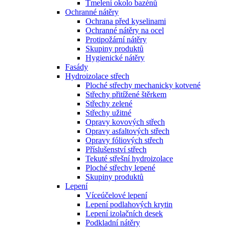
Tmelení okolo bazénů
Ochranné nátěry
Ochrana před kyselinami
Ochranné nátěry na ocel
Protipožární nátěry
Skupiny produktů
Hygienické nátěry
Fasády
Hydroizolace střech
Ploché střechy mechanicky kotvené
Střechy přitížené štěrkem
Střechy zelené
Střechy užitné
Opravy kovových střech
Opravy asfaltových střech
Opravy fóliových střech
Příslušenství střech
Tekuté střešní hydroizolace
Ploché střechy lepené
Skupiny produktů
Lepení
Víceúčelové lepení
Lepení podlahových krytin
Lepení izolačních desek
Podkladní nátěry