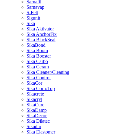
Sarnafil
Sarnavap
S-Felt
Sigunit
Sika
Sika Aktivator
Sika AnchorFix
Sika BlackSeal
SikaBond
Sika Boom
Sika Booster
Sika Carbo
Sika Ceram
Sika Cleaner/Cleaning
Sika Control
SikaCor
Sika CorroTop
Sikacrete
Sikacryl
SikaCure
SikaDamp
SikaDecor
Sika Dilatec
Sikadur
Sika Elastomer