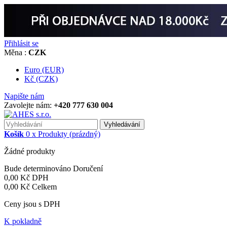
Přihlásit se
Měna :
CZK
Euro (EUR)
Kč (CZK)
Napište nám
Zavolejte nám:
+420 777 630 004
Vyhledávání
Košík
0
x
Produkty
(prázdný)
Žádné produkty
Bude determinováno
Doručení
0,00 Kč
DPH
0,00 Kč
Celkem
Ceny jsou s DPH
K pokladně