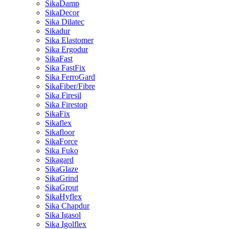
SikaDamp
SikaDecor
Sika Dilatec
Sikadur
Sika Elastomer
Sika Ergodur
SikaFast
Sika FastFix
Sika FerroGard
SikaFiber/Fibre
Sika Firesil
Sika Firestop
SikaFix
Sikaflex
Sikafloor
SikaForce
Sika Fuko
Sikagard
SikaGlaze
SikaGrind
SikaGrout
SikaHyflex
Sika Chapdur
Sika Igasol
Sika Igolflex