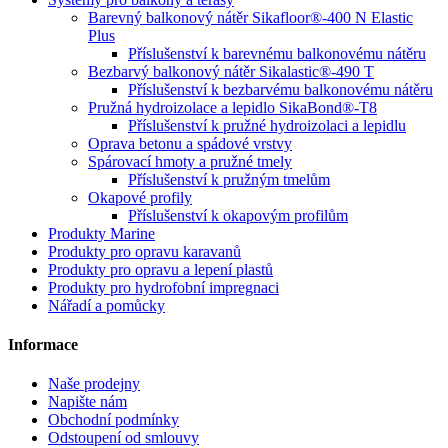
Barevný balkonový nátěr Sikafloor®-400 N Elastic
Plus
Příslušenství k barevnému balkonovému nátěru
Bezbarvý balkonový nátěr Sikalastic®-490 T
Příslušenství k bezbarvému balkonovému nátěru
Pružná hydroizolace a lepidlo SikaBond®-T8
Příslušenství k pružné hydroizolaci a lepidlu
Oprava betonu a spádové vrstvy
Spárovací hmoty a pružné tmely
Příslušenství k pružným tmelům
Okapové profily
Příslušenství k okapovým profilům
Produkty Marine
Produkty pro opravu karavanů
Produkty pro opravu a lepení plastů
Produkty pro hydrofobní impregnaci
Nářadí a pomůcky
Informace
Naše prodejny
Napište nám
Obchodní podmínky
Odstoupení od smlouvy