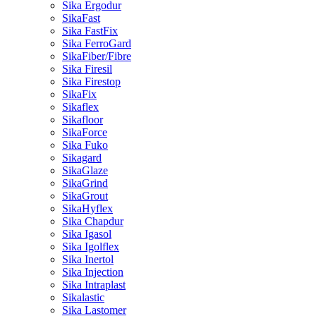
Sika Ergodur
SikaFast
Sika FastFix
Sika FerroGard
SikaFiber/Fibre
Sika Firesil
Sika Firestop
SikaFix
Sikaflex
Sikafloor
SikaForce
Sika Fuko
Sikagard
SikaGlaze
SikaGrind
SikaGrout
SikaHyflex
Sika Chapdur
Sika Igasol
Sika Igolflex
Sika Inertol
Sika Injection
Sika Intraplast
Sikalastic
Sika Lastomer