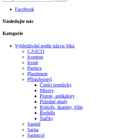
Facebook
Následujte nás
Kategorie
Vyhledávání podle názvu Sika
CASCO
Icoment
Icosit
Panbex
Plastiment
Příslušenství
Čistíci pomůcky
Mixery
Pistole, aplikátory
Prázdné obaly
Rohože, tkaniny, fólie
Ředidla
Špičky
Sanisil
Sarna
Sarnacol