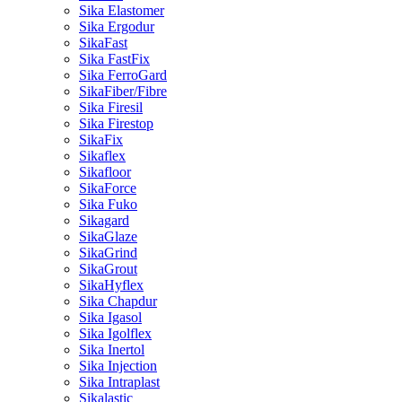
Sika Elastomer
Sika Ergodur
SikaFast
Sika FastFix
Sika FerroGard
SikaFiber/Fibre
Sika Firesil
Sika Firestop
SikaFix
Sikaflex
Sikafloor
SikaForce
Sika Fuko
Sikagard
SikaGlaze
SikaGrind
SikaGrout
SikaHyflex
Sika Chapdur
Sika Igasol
Sika Igolflex
Sika Inertol
Sika Injection
Sika Intraplast
Sikalastic