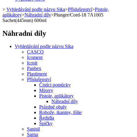
>
Vyhledávání podle názvu Sika
>
Příslušenství
>
Pistole,
aplikátory
>
Náhradní díly
>
Plunger/Cord-18 7A1005
Sachet(445mm) 600ml
Náhradní díly
Vyhledávání podle názvu Sika
CASCO
Icoment
Icosit
Panbex
Plastiment
Příslušenství
Čistíci pomůcky
Mixery
Pistole, aplikátory
Náhradní díly
Prázdné obaly
Rohože, tkaniny, fólie
Ředidla
Špičky
Sanisil
Sarna