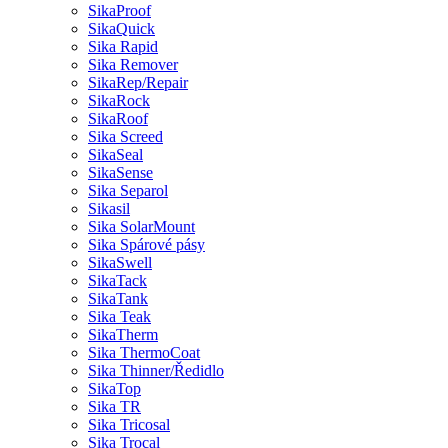
SikaProof
SikaQuick
Sika Rapid
Sika Remover
SikaRep/Repair
SikaRock
SikaRoof
Sika Screed
SikaSeal
SikaSense
Sika Separol
Sikasil
Sika SolarMount
Sika Spárové pásy
SikaSwell
SikaTack
SikaTank
Sika Teak
SikaTherm
Sika ThermoCoat
Sika Thinner/Ředidlo
SikaTop
Sika TR
Sika Tricosal
Sika Trocal