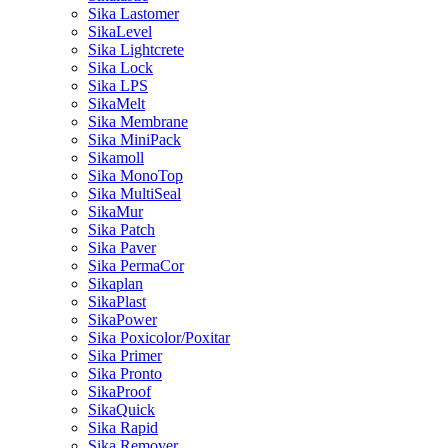
Sika Lastomer
SikaLevel
Sika Lightcrete
Sika Lock
Sika LPS
SikaMelt
Sika Membrane
Sika MiniPack
Sikamoll
Sika MonoTop
Sika MultiSeal
SikaMur
Sika Patch
Sika Paver
Sika PermaCor
Sikaplan
SikaPlast
SikaPower
Sika Poxicolor/Poxitar
Sika Primer
Sika Pronto
SikaProof
SikaQuick
Sika Rapid
Sika Remover