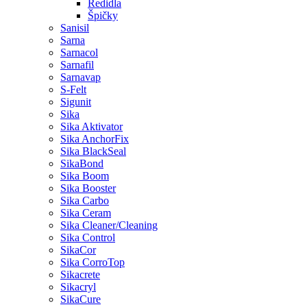
Ředidla
Špičky
Sanisil
Sarna
Sarnacol
Sarnafil
Sarnavap
S-Felt
Sigunit
Sika
Sika Aktivator
Sika AnchorFix
Sika BlackSeal
SikaBond
Sika Boom
Sika Booster
Sika Carbo
Sika Ceram
Sika Cleaner/Cleaning
Sika Control
SikaCor
Sika CorroTop
Sikacrete
Sikacryl
SikaCure