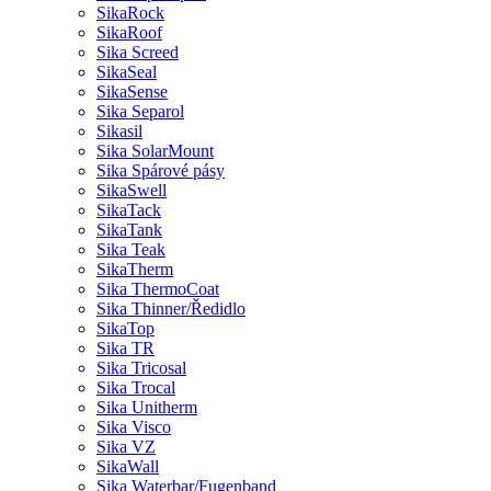
SikaRock
SikaRoof
Sika Screed
SikaSeal
SikaSense
Sika Separol
Sikasil
Sika SolarMount
Sika Spárové pásy
SikaSwell
SikaTack
SikaTank
Sika Teak
SikaTherm
Sika ThermoCoat
Sika Thinner/Ředidlo
SikaTop
Sika TR
Sika Tricosal
Sika Trocal
Sika Unitherm
Sika Visco
Sika VZ
SikaWall
Sika Waterbar/Fugenband