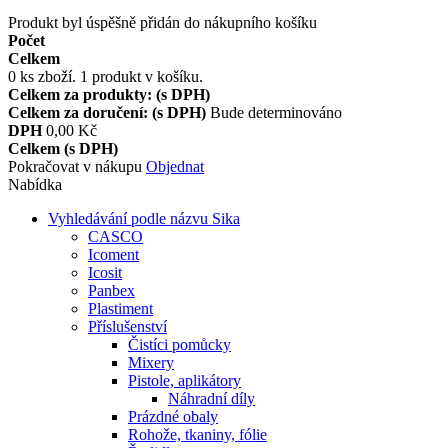
Produkt byl úspěšně přidán do nákupního košíku
Počet
Celkem
0
ks zboží.
1 produkt v košíku.
Celkem za produkty: (s DPH)
Celkem za doručení: (s DPH)
Bude determinováno
DPH
0,00 Kč
Celkem (s DPH)
Pokračovat v nákupu
Objednat
Nabídka
Vyhledávání podle názvu Sika
CASCO
Icoment
Icosit
Panbex
Plastiment
Příslušenství
Čistíci pomůcky
Mixery
Pistole, aplikátory
Náhradní díly
Prázdné obaly
Rohože, tkaniny, fólie