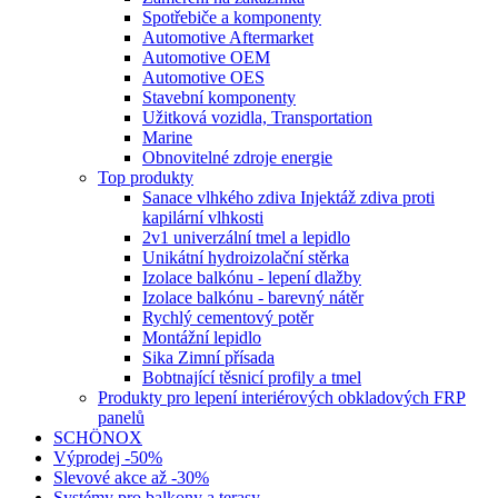
Spotřebiče a komponenty
Automotive Aftermarket
Automotive OEM
Automotive OES
Stavební komponenty
Užitková vozidla, Transportation
Marine
Obnovitelné zdroje energie
Top produkty
Sanace vlhkého zdiva Injektáž zdiva proti
kapilární vlhkosti
2v1 univerzální tmel a lepidlo
Unikátní hydroizolační stěrka
Izolace balkónu - lepení dlažby
Izolace balkónu - barevný nátěr
Rychlý cementový potěr
Montážní lepidlo
Sika Zimní přísada
Bobtnající těsnicí profily a tmel
Produkty pro lepení interiérových obkladových FRP
panelů
SCHÖNOX
Výprodej -50%
Slevové akce až -30%
Systémy pro balkony a terasy