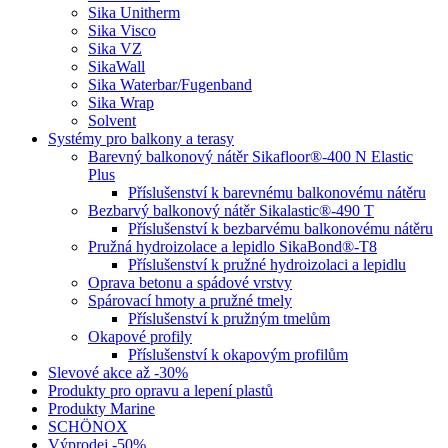
Sika Unitherm
Sika Visco
Sika VZ
SikaWall
Sika Waterbar/Fugenband
Sika Wrap
Solvent
Systémy pro balkony a terasy
Barevný balkonový nátěr Sikafloor®-400 N Elastic
Plus
Příslušenství k barevnému balkonovému nátěru
Bezbarvý balkonový nátěr Sikalastic®-490 T
Příslušenství k bezbarvému balkonovému nátěru
Pružná hydroizolace a lepidlo SikaBond®-T8
Příslušenství k pružné hydroizolaci a lepidlu
Oprava betonu a spádové vrstvy
Spárovací hmoty a pružné tmely
Příslušenství k pružným tmelům
Okapové profily
Příslušenství k okapovým profilům
Slevové akce až -30%
Produkty pro opravu a lepení plastů
Produkty Marine
SCHÖNOX
Výprodej -50%