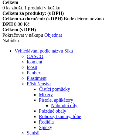
Celkem
0
ks zboží.
1 produkt v košíku.
Celkem za produkty: (s DPH)
Celkem za doručení: (s DPH)
Bude determinováno
DPH
0,00 Kč
Celkem (s DPH)
Pokračovat v nákupu
Objednat
Nabídka
Vyhledávání podle názvu Sika
CASCO
Icoment
Icosit
Panbex
Plastiment
Příslušenství
Čistíci pomůcky
Mixery
Pistole, aplikátory
Náhradní díly
Prázdné obaly
Rohože, tkaniny, fólie
Ředidla
Špičky
Sanisil