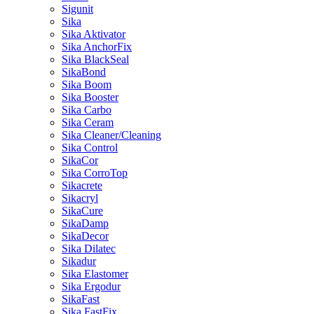
Sigunit
Sika
Sika Aktivator
Sika AnchorFix
Sika BlackSeal
SikaBond
Sika Boom
Sika Booster
Sika Carbo
Sika Ceram
Sika Cleaner/Cleaning
Sika Control
SikaCor
Sika CorroTop
Sikacrete
Sikacryl
SikaCure
SikaDamp
SikaDecor
Sika Dilatec
Sikadur
Sika Elastomer
Sika Ergodur
SikaFast
Sika FastFix