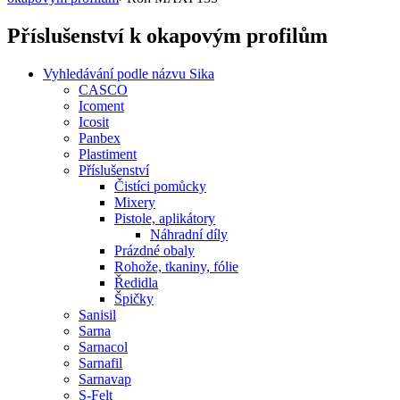
Příslušenství k okapovým profilům
Vyhledávání podle názvu Sika
CASCO
Icoment
Icosit
Panbex
Plastiment
Příslušenství
Čistíci pomůcky
Mixery
Pistole, aplikátory
Náhradní díly
Prázdné obaly
Rohože, tkaniny, fólie
Ředidla
Špičky
Sanisil
Sarna
Sarnacol
Sarnafil
Sarnavap
S-Felt