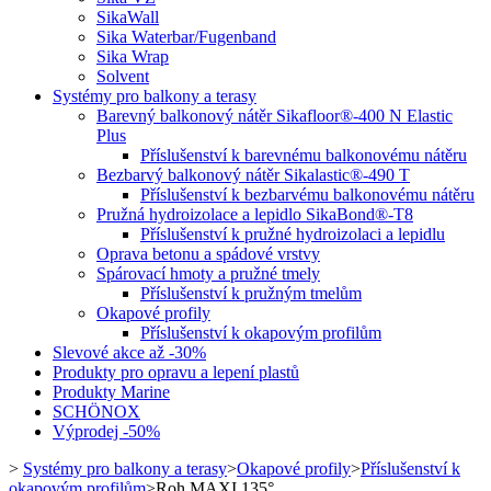
SikaWall
Sika Waterbar/Fugenband
Sika Wrap
Solvent
Systémy pro balkony a terasy
Barevný balkonový nátěr Sikafloor®-400 N Elastic
Plus
Příslušenství k barevnému balkonovému nátěru
Bezbarvý balkonový nátěr Sikalastic®-490 T
Příslušenství k bezbarvému balkonovému nátěru
Pružná hydroizolace a lepidlo SikaBond®-T8
Příslušenství k pružné hydroizolaci a lepidlu
Oprava betonu a spádové vrstvy
Spárovací hmoty a pružné tmely
Příslušenství k pružným tmelům
Okapové profily
Příslušenství k okapovým profilům
Slevové akce až -30%
Produkty pro opravu a lepení plastů
Produkty Marine
SCHÖNOX
Výprodej -50%
>
Systémy pro balkony a terasy
>
Okapové profily
>
Příslušenství k
okapovým profilům
>
Roh MAXI 135°