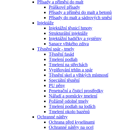
Přísady a příměsi do malt
Práškové přísady
Přísady a příměsi do malt a betonů
Přísady do malt a sádrových směsí
Injektáže
Injektážní těsnicí hmoty
Strukturální injektáže
Injektážní hadičky a systémy
Sanace vlhkého zdiva
Těsnění spár - tmely
Těsnění fasád
Tmelení podlah
Tmelení na střechách
Vyplňování trhlin a spár
Těsnění skel a vlhkých místností
Speciální těsnění
PU pěny
Penetrační a čisticí prostředky
Nářadí a pomůcky tmelení
Požárně odolné tmely
Tmelení podlah na lodích
Tmelení okolo bazénů
Ochranné nátěry
Ochrana před kyselinami
Ochranné nátěry na ocel