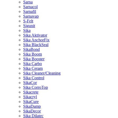
Sarna
Sarnacol
Sarnafil
Sarnavap
S-Felt
Sigunit
Sika
Sika Aktivator
Sika AnchorFix
Sika BlackSeal
SikaBond
Sika Boom
Sika Booster
Sika Carbo
Sika Ceram
Sika Cleaner/Cleaning
Sika Control
SikaCor
Sika CorroTop
Sikacrete
Sikacryl
SikaCure
SikaDamp
SikaDecor
Sika Dilatec