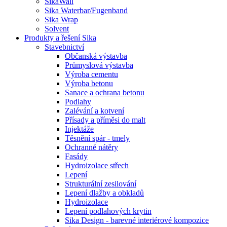
SikaWall
Sika Waterbar/Fugenband
Sika Wrap
Solvent
Produkty a řešení Sika
Stavebnictví
Občanská výstavba
Průmyslová výstavba
Výroba cementu
Výroba betonu
Sanace a ochrana betonu
Podlahy
Zalévání a kotvení
Přísady a příměsi do malt
Injektáže
Těsnění spár - tmely
Ochranné nátěry
Fasády
Hydroizolace střech
Lepení
Strukturální zesilování
Lepení dlažby a obkladů
Hydroizolace
Lepení podlahových krytin
Sika Design - barevné interiérové kompozice