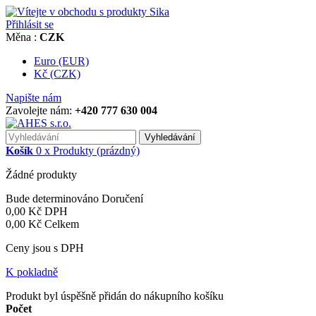
Přihlásit se
Měna :
CZK
Euro (EUR)
Kč (CZK)
Napište nám
Zavolejte nám:
+420 777 630 004
Vyhledávání
Košík
0
x
Produkty
(prázdný)
Žádné produkty
Bude determinováno
Doručení
0,00 Kč
DPH
0,00 Kč
Celkem
Ceny jsou s DPH
K pokladně
Produkt byl úspěšně přidán do nákupního košíku
Počet