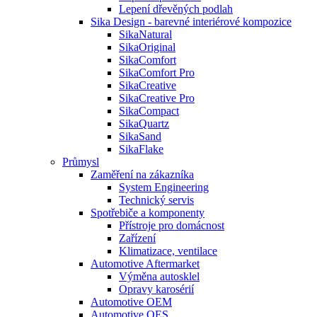
Lepení dřevěných podlah
Sika Design - barevné interiérové kompozice
SikaNatural
SikaOriginal
SikaComfort
SikaComfort Pro
SikaCreative
SikaCreative Pro
SikaCompact
SikaQuartz
SikaSand
SikaFlake
Průmysl
Zaměření na zákazníka
System Engineering
Technický servis
Spotřebiče a komponenty
Přístroje pro domácnost
Zařízení
Klimatizace, ventilace
Automotive Aftermarket
Výměna autosklel
Opravy karosérií
Automotive OEM
Automotive OES