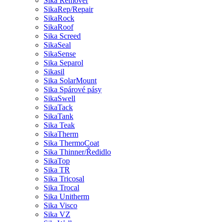
Sika Remover
SikaRep/Repair
SikaRock
SikaRoof
Sika Screed
SikaSeal
SikaSense
Sika Separol
Sikasil
Sika SolarMount
Sika Spárové pásy
SikaSwell
SikaTack
SikaTank
Sika Teak
SikaTherm
Sika ThermoCoat
Sika Thinner/Ředidlo
SikaTop
Sika TR
Sika Tricosal
Sika Trocal
Sika Unitherm
Sika Visco
Sika VZ