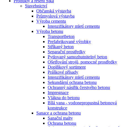
Produkty a řešení Sika
Stavebnictví
Občanská výstavba
Průmyslová výstavba
Výroba cementu
Intenzifikátory mletí cementu
Výroba betonu
Transportbeton
Prefabrikované výrobky
Stříkaný beton
Separační prostředky
Pytlovaný samozhutnitelný beton
Ošetřování strojů, pomocné prostředky
Doplňkový sortiment
Práškové přísady
Intenzifikátory mletí cementu
Sekundární ochrana betonu
Ochranný nástřik čerstvého betonu
Impregnace
Vlákna do betonu
Bílá vana - vodonepropustná betonová
konstrukce
Sanace a ochrana betonu
Sanační malty
Ochrana betonu