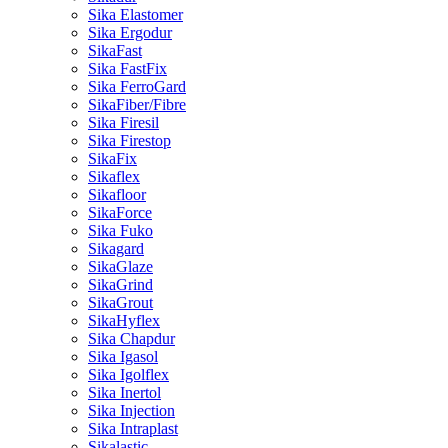
Sika Elastomer
Sika Ergodur
SikaFast
Sika FastFix
Sika FerroGard
SikaFiber/Fibre
Sika Firesil
Sika Firestop
SikaFix
Sikaflex
Sikafloor
SikaForce
Sika Fuko
Sikagard
SikaGlaze
SikaGrind
SikaGrout
SikaHyflex
Sika Chapdur
Sika Igasol
Sika Igolflex
Sika Inertol
Sika Injection
Sika Intraplast
Sikalastic