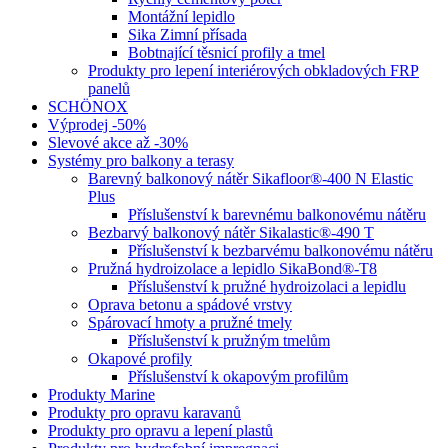
Montážní lepidlo
Sika Zimní přísada
Bobtnající těsnicí profily a tmel
Produkty pro lepení interiérových obkladových FRP
panelů
SCHÖNOX
Výprodej -50%
Slevové akce až -30%
Systémy pro balkony a terasy
Barevný balkonový nátěr Sikafloor®-400 N Elastic
Plus
Příslušenství k barevnému balkonovému nátěru
Bezbarvý balkonový nátěr Sikalastic®-490 T
Příslušenství k bezbarvému balkonovému nátěru
Pružná hydroizolace a lepidlo SikaBond®-T8
Příslušenství k pružné hydroizolaci a lepidlu
Oprava betonu a spádové vrstvy
Spárovací hmoty a pružné tmely
Příslušenství k pružným tmelům
Okapové profily
Příslušenství k okapovým profilům
Produkty Marine
Produkty pro opravu karavanů
Produkty pro opravu a lepení plastů