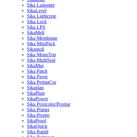
Sika Lastomer
SikaLevel
Sika Lightcrete
Sika Lock
Sika LPS
SikaMelt
Sika Membrane
Sika MiniPack
Sikamoll
Sika MonoTop
Sika MultiSeal
SikaMur
Sika Patch
Sika Paver
Sika PermaCor
Sikaplan
SikaPlast
SikaPower
Sika Poxicolor/Poxitar
Sika Primer
Sika Pronto
SikaProof
SikaQuick
Sika Rapid