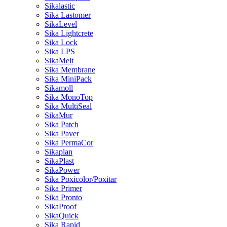
Sikalastic
Sika Lastomer
SikaLevel
Sika Lightcrete
Sika Lock
Sika LPS
SikaMelt
Sika Membrane
Sika MiniPack
Sikamoll
Sika MonoTop
Sika MultiSeal
SikaMur
Sika Patch
Sika Paver
Sika PermaCor
Sikaplan
SikaPlast
SikaPower
Sika Poxicolor/Poxitar
Sika Primer
Sika Pronto
SikaProof
SikaQuick
Sika Rapid