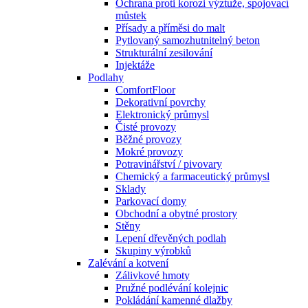
Ochrana proti korozi výztuže, spojovací
můstek
Přísady a příměsi do malt
Pytlovaný samozhutnitelný beton
Strukturální zesilování
Injektáže
Podlahy
ComfortFloor
Dekorativní povrchy
Elektronický průmysl
Čisté provozy
Běžné provozy
Mokré provozy
Potravinářství / pivovary
Chemický a farmaceutický průmysl
Sklady
Parkovací domy
Obchodní a obytné prostory
Stěny
Lepení dřevěných podlah
Skupiny výrobků
Zalévání a kotvení
Zálivkové hmoty
Pružné podlévání kolejnic
Pokládání kamenné dlažby