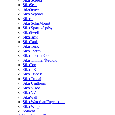
Sika Screed
SikaSeal
SikaSense
Sika Separol
Sikasil
Sika SolarMount
Sika Spárové pásy
SikaSwell
SikaTack
SikaTank
Sika Teak
SikaTherm
Sika ThermoCoat
Sika Thinner/Ředidlo
SikaTop
Sika TR
Sika Tricosal
Sika Trocal
Sika Unitherm
Sika Visco
Sika VZ
SikaWall
Sika Waterbar/Fugenband
Sika Wrap
Solvent