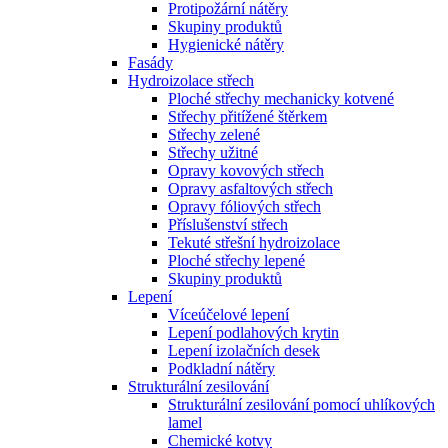
Protipožární nátěry
Skupiny produktů
Hygienické nátěry
Fasády
Hydroizolace střech
Ploché střechy mechanicky kotvené
Střechy přitížené štěrkem
Střechy zelené
Střechy užitné
Opravy kovových střech
Opravy asfaltových střech
Opravy fóliových střech
Příslušenství střech
Tekuté střešní hydroizolace
Ploché střechy lepené
Skupiny produktů
Lepení
Víceúčelové lepení
Lepení podlahových krytin
Lepení izolačních desek
Podkladní nátěry
Strukturální zesilování
Strukturální zesilování pomocí uhlíkových
lamel
Chemické kotvy