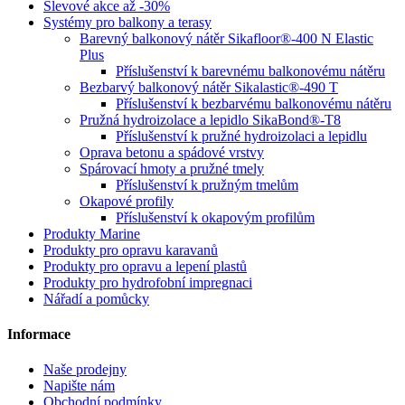
Slevové akce až -30%
Systémy pro balkony a terasy
Barevný balkonový nátěr Sikafloor®-400 N Elastic
Plus
Příslušenství k barevnému balkonovému nátěru
Bezbarvý balkonový nátěr Sikalastic®-490 T
Příslušenství k bezbarvému balkonovému nátěru
Pružná hydroizolace a lepidlo SikaBond®-T8
Příslušenství k pružné hydroizolaci a lepidlu
Oprava betonu a spádové vrstvy
Spárovací hmoty a pružné tmely
Příslušenství k pružným tmelům
Okapové profily
Příslušenství k okapovým profilům
Produkty Marine
Produkty pro opravu karavanů
Produkty pro opravu a lepení plastů
Produkty pro hydrofobní impregnaci
Nářadí a pomůcky
Informace
Naše prodejny
Napište nám
Obchodní podmínky