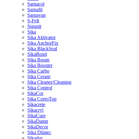
Sarnacol
Sarnafil
Sarnavap
S-Felt
Sigunit
Sika
Sika Aktivator
Sika AnchorFix
Sika BlackSeal
SikaBond
Sika Boom
Sika Booster
Sika Carbo
Sika Ceram
Sika Cleaner/Cleaning
Sika Control
SikaCor
Sika CorroTop
Sikacrete
Sikacryl
SikaCure
SikaDamp
SikaDecor
Sika Dilatec
Sikadur