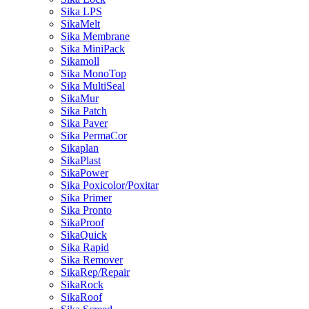
Sika LPS
SikaMelt
Sika Membrane
Sika MiniPack
Sikamoll
Sika MonoTop
Sika MultiSeal
SikaMur
Sika Patch
Sika Paver
Sika PermaCor
Sikaplan
SikaPlast
SikaPower
Sika Poxicolor/Poxitar
Sika Primer
Sika Pronto
SikaProof
SikaQuick
Sika Rapid
Sika Remover
SikaRep/Repair
SikaRock
SikaRoof