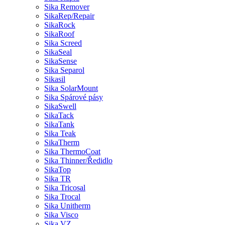
Sika Remover
SikaRep/Repair
SikaRock
SikaRoof
Sika Screed
SikaSeal
SikaSense
Sika Separol
Sikasil
Sika SolarMount
Sika Spárové pásy
SikaSwell
SikaTack
SikaTank
Sika Teak
SikaTherm
Sika ThermoCoat
Sika Thinner/Ředidlo
SikaTop
Sika TR
Sika Tricosal
Sika Trocal
Sika Unitherm
Sika Visco
Sika VZ