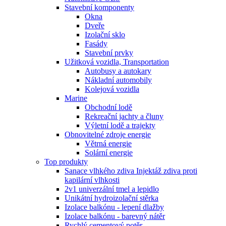
Stavební komponenty
Okna
Dveře
Izolační sklo
Fasády
Stavební prvky
Užitková vozidla, Transportation
Autobusy a autokary
Nákladní automobily
Kolejová vozidla
Marine
Obchodní lodě
Rekreační jachty a čluny
Výletní lodě a trajekty
Obnovitelné zdroje energie
Větrná energie
Solární energie
Top produkty
Sanace vlhkého zdiva Injektáž zdiva proti
kapilární vlhkosti
2v1 univerzální tmel a lepidlo
Unikátní hydroizolační stěrka
Izolace balkónu - lepení dlažby
Izolace balkónu - barevný nátěr
Rychlý cementový potěr