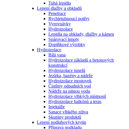
Tuhá lepidla
Lepení dlažby a obkladů
Penetrace
Rychletuhnoucí potěry
Vyrovnávky
Hydroizolace
Lepidla na obklady, dlažby a kámen
Spárovací hmoty
Doplňkové výrobky
Hydroizolace
Bílá vana
Hydroizolace základů a betonových
konstrukcí
Hydroizolace tunelů
Jezírka, bazény a nádrže
Hydroizolace mostovek
Čistírny odpadních vod
Nádrže na pitnou vodu
Hydroizolace vlhkých místností
Hydroizolace balkónů a teras
Injektáže
Sanace vlhkého zdiva
Skupiny produktů
Lepení podlahových krytin
Příprava podkladu