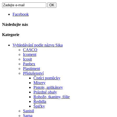
OK
Facebook
Následujte nás
Kategorie
Vyhledávání podle názvu Sika
CASCO
Icoment
Icosit
Panbex
Plastiment
Příslušenství
Čistíci pomůcky
Mixery
Pistole, aplikátory
Prázdné obaly
Rohože, tkaniny, fólie
Ředidla
Špičky
Sanisil
Sarna