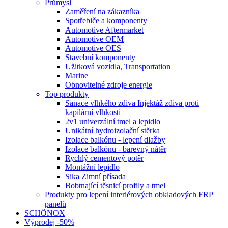
Průmysl
Zaměření na zákazníka
Spotřebiče a komponenty
Automotive Aftermarket
Automotive OEM
Automotive OES
Stavební komponenty
Užitková vozidla, Transportation
Marine
Obnovitelné zdroje energie
Top produkty
Sanace vlhkého zdiva Injektáž zdiva proti
kapilární vlhkosti
2v1 univerzální tmel a lepidlo
Unikátní hydroizolační stěrka
Izolace balkónu - lepení dlažby
Izolace balkónu - barevný nátěr
Rychlý cementový potěr
Montážní lepidlo
Sika Zimní přísada
Bobtnající těsnicí profily a tmel
Produkty pro lepení interiérových obkladových FRP
panelů
SCHÖNOX
Výprodej -50%