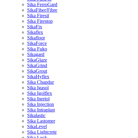
Sika FerroGard
SikaFiber/Fibre
Sika Firesil
Sika Firestop
SikaFix
Sikaflex
Sikafloor
SikaForce
Sika Fuko
Sikagard
SikaGlaze
SikaGrind
SikaGrout
SikaHyflex
Sika Chapdur
Sika Igasol
Sika Igolflex
Sika Inertol
Sika Injection
Sika Intraplast
Sikalastic
Sika Lastomer
SikaLevel
Sika Lightcrete
Sika Lock