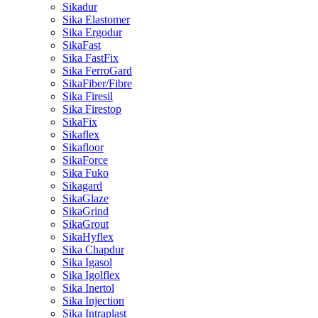
Sikadur
Sika Elastomer
Sika Ergodur
SikaFast
Sika FastFix
Sika FerroGard
SikaFiber/Fibre
Sika Firesil
Sika Firestop
SikaFix
Sikaflex
Sikafloor
SikaForce
Sika Fuko
Sikagard
SikaGlaze
SikaGrind
SikaGrout
SikaHyflex
Sika Chapdur
Sika Igasol
Sika Igolflex
Sika Inertol
Sika Injection
Sika Intraplast