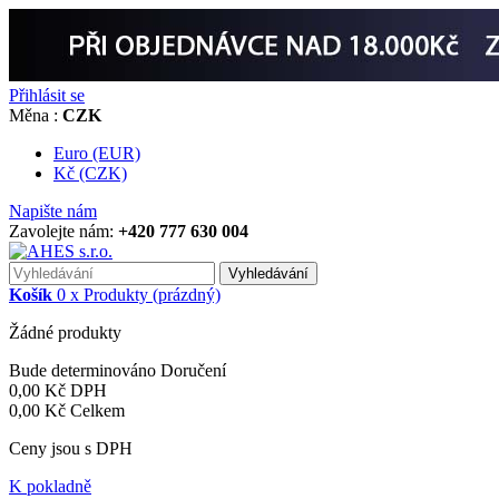
Přihlásit se
Měna :
CZK
Euro (EUR)
Kč (CZK)
Napište nám
Zavolejte nám:
+420 777 630 004
Vyhledávání
Košík
0
x
Produkty
(prázdný)
Žádné produkty
Bude determinováno
Doručení
0,00 Kč
DPH
0,00 Kč
Celkem
Ceny jsou s DPH
K pokladně