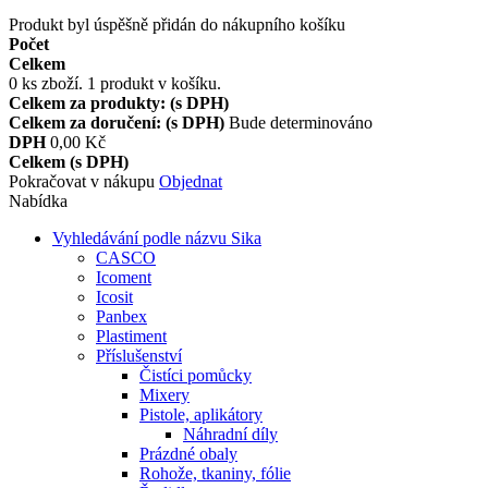
Produkt byl úspěšně přidán do nákupního košíku
Počet
Celkem
0
ks zboží.
1 produkt v košíku.
Celkem za produkty: (s DPH)
Celkem za doručení: (s DPH)
Bude determinováno
DPH
0,00 Kč
Celkem (s DPH)
Pokračovat v nákupu
Objednat
Nabídka
Vyhledávání podle názvu Sika
CASCO
Icoment
Icosit
Panbex
Plastiment
Příslušenství
Čistíci pomůcky
Mixery
Pistole, aplikátory
Náhradní díly
Prázdné obaly
Rohože, tkaniny, fólie