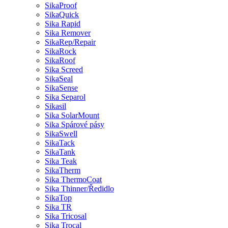
SikaProof
SikaQuick
Sika Rapid
Sika Remover
SikaRep/Repair
SikaRock
SikaRoof
Sika Screed
SikaSeal
SikaSense
Sika Separol
Sikasil
Sika SolarMount
Sika Spárové pásy
SikaSwell
SikaTack
SikaTank
Sika Teak
SikaTherm
Sika ThermoCoat
Sika Thinner/Ředidlo
SikaTop
Sika TR
Sika Tricosal
Sika Trocal