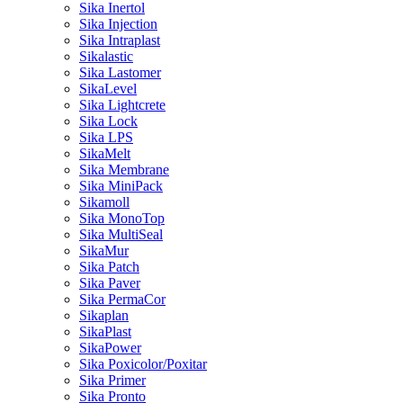
Sika Inertol
Sika Injection
Sika Intraplast
Sikalastic
Sika Lastomer
SikaLevel
Sika Lightcrete
Sika Lock
Sika LPS
SikaMelt
Sika Membrane
Sika MiniPack
Sikamoll
Sika MonoTop
Sika MultiSeal
SikaMur
Sika Patch
Sika Paver
Sika PermaCor
Sikaplan
SikaPlast
SikaPower
Sika Poxicolor/Poxitar
Sika Primer
Sika Pronto