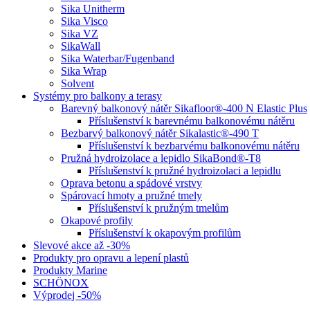
Sika Unitherm
Sika Visco
Sika VZ
SikaWall
Sika Waterbar/Fugenband
Sika Wrap
Solvent
Systémy pro balkony a terasy
Barevný balkonový nátěr Sikafloor®-400 N Elastic Plus
Příslušenství k barevnému balkonovému nátěru
Bezbarvý balkonový nátěr Sikalastic®-490 T
Příslušenství k bezbarvému balkonovému nátěru
Pružná hydroizolace a lepidlo SikaBond®-T8
Příslušenství k pružné hydroizolaci a lepidlu
Oprava betonu a spádové vrstvy
Spárovací hmoty a pružné tmely
Příslušenství k pružným tmelům
Okapové profily
Příslušenství k okapovým profilům
Slevové akce až -30%
Produkty pro opravu a lepení plastů
Produkty Marine
SCHÖNOX
Výprodej -50%