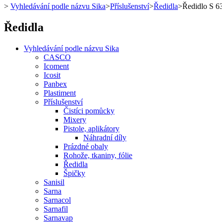
>
Vyhledávání podle názvu Sika
>
Příslušenství
>
Ředidla
>
Ředidlo S
Ředidla
Vyhledávání podle názvu Sika
CASCO
Icoment
Icosit
Panbex
Plastiment
Příslušenství
Čistíci pomůcky
Mixery
Pistole, aplikátory
Náhradní díly
Prázdné obaly
Rohože, tkaniny, fólie
Ředidla
Špičky
Sanisil
Sarna
Sarnacol
Sarnafil
Sarnavap