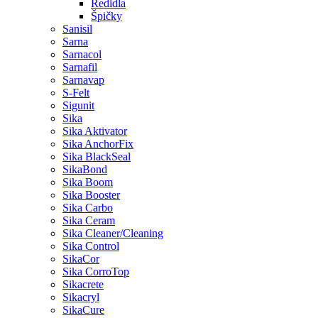
Ředidla
Špičky
Sanisil
Sarna
Sarnacol
Sarnafil
Sarnavap
S-Felt
Sigunit
Sika
Sika Aktivator
Sika AnchorFix
Sika BlackSeal
SikaBond
Sika Boom
Sika Booster
Sika Carbo
Sika Ceram
Sika Cleaner/Cleaning
Sika Control
SikaCor
Sika CorroTop
Sikacrete
Sikacryl
SikaCure