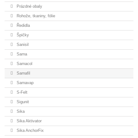
Prázdné obaly
Rohože, tkaniny, fólie
Ředidla
Špičky
Sanisil
Sarna
Sarnacol
Sarnafil
Sarnavap
S-Felt
Sigunit
Sika
Sika Aktivator
Sika AnchorFix