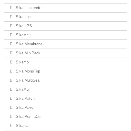
Sika Lightcrete
Sika Lock
Sika LPS
SikaMelt
Sika Membrane
Sika MiniPack
Sikamoll
Sika MonoTop
Sika MultiSeal
SikaMur
Sika Patch
Sika Paver
Sika PermaCor
Sikaplan