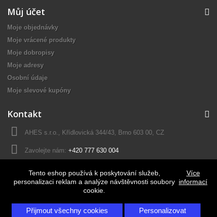
Můj účet
Moje objednávky
Moje vrácené produkty
Moje dobropisy
Moje adresy
Osobní údaje
Moje slevové kupóny
Kontakt
AHES s.r.o., Křídlovická 344/43, Brno 603 00, CZ
Zavolejte nám:
+420 777 630 004
E-mail:
prodej@ahes.cz
Tento eshop používá k poskytování služeb,
Více
personalizaci reklam a analýze návštěvnosti soubory
informací
cookie.
Přijmout všechny cookies
Personalizovat