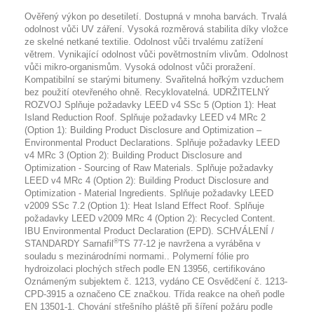
Ověřený výkon po desetiletí. Dostupná v mnoha barvách. Trvalá
odolnost vůči UV záření. Vysoká rozměrová stabilita díky vložce
ze skelné netkané textilie. Odolnost vůči trvalému zatížení
větrem. Vynikající odolnost vůči povětrnostním vlivům. Odolnost
vůči mikro-organismům. Vysoká odolnost vůči proražení.
Kompatibilní se starými bitumeny. Svařitelná hořkým vzduchem
bez použití otevřeného ohně. Recyklovatelná. UDRŽITELNÝ
ROZVOJ Splňuje požadavky LEED v4 SSc 5 (Option 1): Heat
Island Reduction Roof. Splňuje požadavky LEED v4 MRc 2
(Option 1): Building Product Disclosure and Optimization –
Environmental Product Declarations. Splňuje požadavky LEED
v4 MRc 3 (Option 2): Building Product Disclosure and
Optimization - Sourcing of Raw Materials. Splňuje požadavky
LEED v4 MRc 4 (Option 2): Building Product Disclosure and
Optimization - Material Ingredients. Splňuje požadavky LEED
v2009 SSc 7.2 (Option 1): Heat Island Effect Roof. Splňuje
požadavky LEED v2009 MRc 4 (Option 2): Recycled Content.
IBU Environmental Product Declaration (EPD). SCHVÁLENÍ /
®
STANDARDY Sarnafil
TS 77-12 je navržena a vyráběna v
souladu s mezinárodními normami.. Polymerní fólie pro
hydroizolaci plochých střech podle EN 13956, certifikováno
Oznámeným subjektem č. 1213, vydáno CE Osvědčení č. 1213-
CPD-3915 a označeno CE značkou. Třída reakce na oheň podle
EN 13501-1. Chování střešního pláště při šíření požáru podle