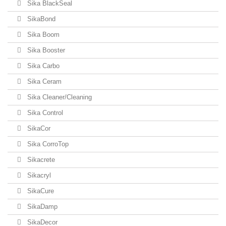
Sika BlackSeal
SikaBond
Sika Boom
Sika Booster
Sika Carbo
Sika Ceram
Sika Cleaner/Cleaning
Sika Control
SikaCor
Sika CorroTop
Sikacrete
Sikacryl
SikaCure
SikaDamp
SikaDecor