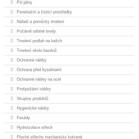
PU pěny
Penetrační a čisticí prostředky
Nářadí a pomůcky tmelení
Požárně odolné tmely
Tmelení podlah na lodích
Tmelení okolo bazénů
Ochranné nátěry
Ochrana před kyselinami
Ochranné nátěry na ocel
Protipožární nátěry
Skupiny produktů
Hygienické nátěry
Fasády
Hydroizolace střech
Ploché střechy mechanicky kotvené