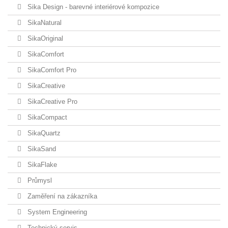
Sika Design - barevné interiérové kompozice
SikaNatural
SikaOriginal
SikaComfort
SikaComfort Pro
SikaCreative
SikaCreative Pro
SikaCompact
SikaQuartz
SikaSand
SikaFlake
Průmysl
Zaměření na zákazníka
System Engineering
Technický servis