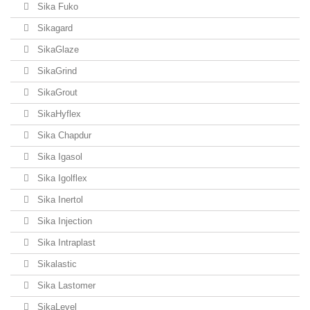
Sika Fuko
Sikagard
SikaGlaze
SikaGrind
SikaGrout
SikaHyflex
Sika Chapdur
Sika Igasol
Sika Igolflex
Sika Inertol
Sika Injection
Sika Intraplast
Sikalastic
Sika Lastomer
SikaLevel