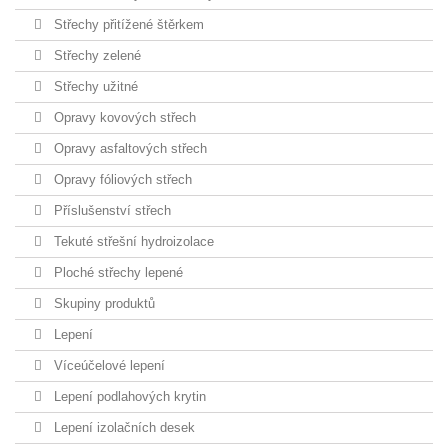
Střechy přitížené štěrkem
Střechy zelené
Střechy užitné
Opravy kovových střech
Opravy asfaltových střech
Opravy fóliových střech
Příslušenství střech
Tekuté střešní hydroizolace
Ploché střechy lepené
Skupiny produktů
Lepení
Víceúčelové lepení
Lepení podlahových krytin
Lepení izolačních desek