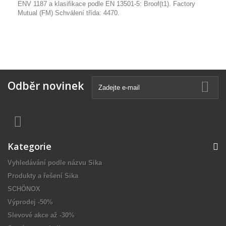
ENV 1187 a klasifikace podle EN 13501-5: Broof(t1). Factory
Mutual (FM) Schválení třída: 4470.
Odběr novinek
Kategorie
Vyhledávání podle názvu Sika
Produkty a řešení Sika
SCHÖNOX
Výprodej -50%
Slevové akce až -30%