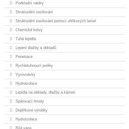
Podkladní nátěry
Strukturální zesilování
Strukturální zesilování pomocí uhlíkových lamel
Chemické kotvy
Tuhá lepidla
Lepení dlažby a obkladů
Penetrace
Rychletuhnoucí potěry
Vyrovnávky
Hydroizolace
Lepidla na obklady, dlažby a kámen
Spárovací hmoty
Doplňkové výrobky
Hydroizolace
Bílá vana