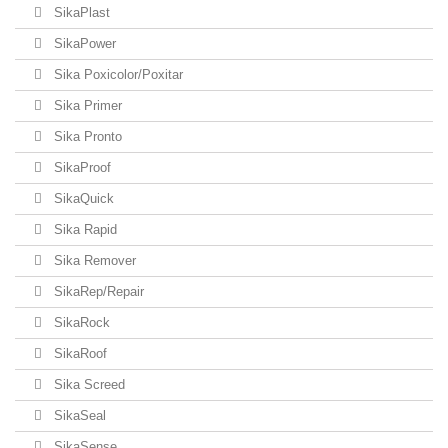
SikaPlast
SikaPower
Sika Poxicolor/Poxitar
Sika Primer
Sika Pronto
SikaProof
SikaQuick
Sika Rapid
Sika Remover
SikaRep/Repair
SikaRock
SikaRoof
Sika Screed
SikaSeal
SikaSense