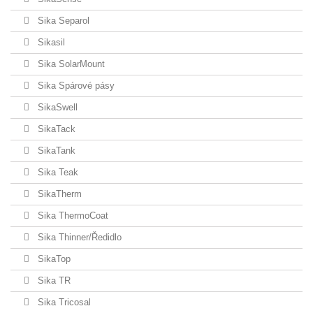
Sika Separol
Sikasil
Sika SolarMount
Sika Spárové pásy
SikaSwell
SikaTack
SikaTank
Sika Teak
SikaTherm
Sika ThermoCoat
Sika Thinner/Ředidlo
SikaTop
Sika TR
Sika Tricosal