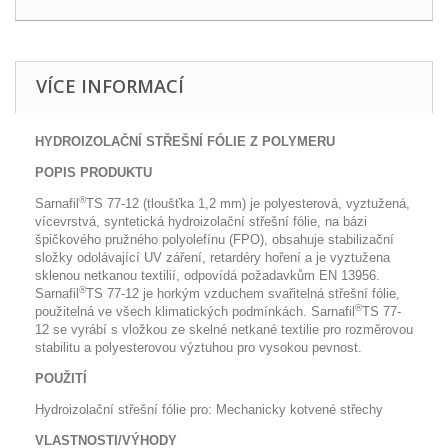
VÍCE INFORMACÍ
HYDROIZOLAČNÍ STŘEŠNÍ FÓLIE Z POLYMERU
POPIS PRODUKTU
®
Sarnafil
TS 77-12 (tloušťka 1,2 mm) je polyesterová, vyztužená,
vícevrstvá, syntetická hydroizolační střešní fólie, na bázi
špičkového pružného polyolefínu (FPO), obsahuje stabilizační
složky odolávající UV záření, retardéry hoření a je vyztužena
sklenou netkanou textilií, odpovídá požadavkům EN 13956.
®
Sarnafil
TS 77-12 je horkým vzduchem svařitelná střešní fólie,
®
použitelná ve všech klimatických podmínkách. Sarnafil
TS 77-
12 se vyrábí s vložkou ze skelné netkané textilie pro rozměrovou
stabilitu a polyesterovou výztuhou pro vysokou pevnost.
POUŽITÍ
Hydroizolační střešní fólie pro: Mechanicky kotvené střechy
VLASTNOSTI/VÝHODY