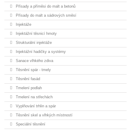
Přísady a příměsi do malt a betonů
Přísady do malt a sádrových směsí
Injektáže
Injektážní těsnicí hmoty
Strukturální injektáže
Injektážní hadičky a systémy
Sanace vlhkého zdiva
Těsnění spár - tmely
Těsnění fasád
Tmelení podlah
Tmelení na střechách
Vyplňování trhlin a spár
Těsnění skel a vlhkých místností
Speciální těsnění