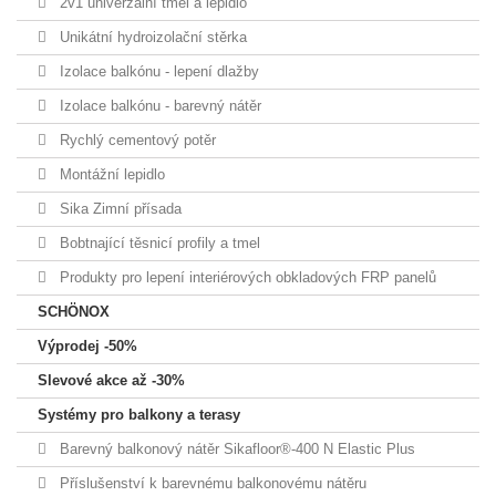
2v1 univerzální tmel a lepidlo
Unikátní hydroizolační stěrka
Izolace balkónu - lepení dlažby
Izolace balkónu - barevný nátěr
Rychlý cementový potěr
Montážní lepidlo
Sika Zimní přísada
Bobtnající těsnicí profily a tmel
Produkty pro lepení interiérových obkladových FRP panelů
SCHÖNOX
Výprodej -50%
Slevové akce až -30%
Systémy pro balkony a terasy
Barevný balkonový nátěr Sikafloor®-400 N Elastic Plus
Příslušenství k barevnému balkonovému nátěru