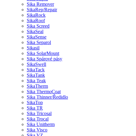
Sika Remover
SikaRep/Repair
SikaRock
SikaRoof
Sika Screed
SikaSeal
SikaSense
Sika Separol
Sikasil
Sika SolarMount
Sika Spárové pásy
SikaSwell
SikaTack
SikaTank
Sika Teak
SikaTherm
Sika ThermoCoat
Sika Thinner/Ředidlo
SikaTop
Sika TR
Sika Tricosal
Sika Trocal
Sika Unitherm
Sika Visco
Sika VZ