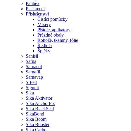
Panbex
Plastiment
Příslušenství
Čistíci pomůcky
Mixery
Pistole, aplikátory
Prázdné obaly
Rohože, tkaniny, fólie
Ředidla
Špičky
Sanisil
Sarna
Sarnacol
Sarnafil
Sarnavap
S-Felt
Sigunit
Sika
Sika Aktivator
Sika AnchorFix
Sika BlackSeal
SikaBond
Sika Boom
Sika Booster
Sika Carbo