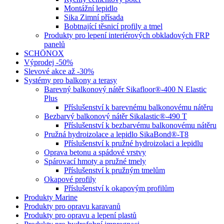
Montážní lepidlo
Sika Zimní přísada
Bobtnající těsnicí profily a tmel
Produkty pro lepení interiérových obkladových FRP
panelů
SCHÖNOX
Výprodej -50%
Slevové akce až -30%
Systémy pro balkony a terasy
Barevný balkonový nátěr Sikafloor®-400 N Elastic
Plus
Příslušenství k barevnému balkonovému nátěru
Bezbarvý balkonový nátěr Sikalastic®-490 T
Příslušenství k bezbarvému balkonovému nátěru
Pružná hydroizolace a lepidlo SikaBond®-T8
Příslušenství k pružné hydroizolaci a lepidlu
Oprava betonu a spádové vrstvy
Spárovací hmoty a pružné tmely
Příslušenství k pružným tmelům
Okapové profily
Příslušenství k okapovým profilům
Produkty Marine
Produkty pro opravu karavanů
Produkty pro opravu a lepení plastů