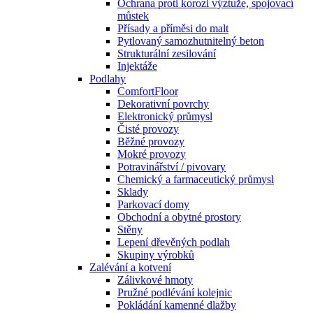
Ochrana proti korozi výztuže, spojovací
můstek
Přísady a příměsi do malt
Pytlovaný samozhutnitelný beton
Strukturální zesilování
Injektáže
Podlahy
ComfortFloor
Dekorativní povrchy
Elektronický průmysl
Čisté provozy
Běžné provozy
Mokré provozy
Potravinářství / pivovary
Chemický a farmaceutický průmysl
Sklady
Parkovací domy
Obchodní a obytné prostory
Stěny
Lepení dřevěných podlah
Skupiny výrobků
Zalévání a kotvení
Zálivkové hmoty
Pružné podlévání kolejnic
Pokládání kamenné dlažby