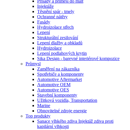
Přísady a příměsi do malt
Injektáže
Těsnění spár - tmely
Ochranné nátěry
Fasády
Hydroizolace střech
Lepení
Strukturální zesilování
Lepení dlažby a obkladů
Hydroizolace
Lepení podlahových krytin
Sika Design - barevné interiérové kompozice
Průmysl
Zaměření na zákazníka
Spotřebiče a komponenty
Automotive Aftermarket
Automotive OEM
Automotive OES
Stavební komponenty
Užitková vozidla, Transportation
Marine
Obnovitelné zdroje energie
Top produkty
Sanace vlhkého zdiva Injektáž zdiva proti
kapilární vlhkosti