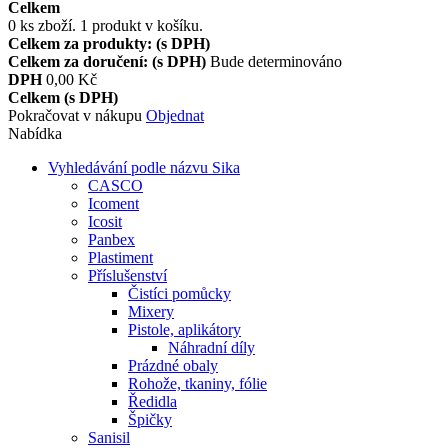
Celkem
0
ks zboží.
1 produkt v košíku.
Celkem za produkty: (s DPH)
Celkem za doručení: (s DPH)
Bude determinováno
DPH
0,00 Kč
Celkem (s DPH)
Pokračovat v nákupu
Objednat
Nabídka
Vyhledávání podle názvu Sika
CASCO
Icoment
Icosit
Panbex
Plastiment
Příslušenství
Čistíci pomůcky
Mixery
Pistole, aplikátory
Náhradní díly
Prázdné obaly
Rohože, tkaniny, fólie
Ředidla
Špičky
Sanisil