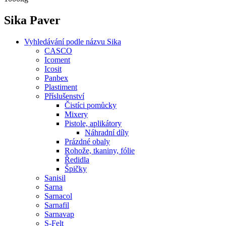
Sika Paver
Vyhledávání podle názvu Sika
CASCO
Icoment
Icosit
Panbex
Plastiment
Příslušenství
Čistíci pomůcky
Mixery
Pistole, aplikátory
Náhradní díly
Prázdné obaly
Rohože, tkaniny, fólie
Ředidla
Špičky
Sanisil
Sarna
Sarnacol
Sarnafil
Sarnavap
S-Felt