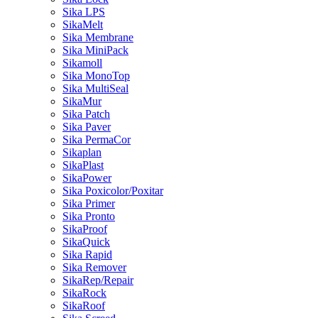
Sika LPS
SikaMelt
Sika Membrane
Sika MiniPack
Sikamoll
Sika MonoTop
Sika MultiSeal
SikaMur
Sika Patch
Sika Paver
Sika PermaCor
Sikaplan
SikaPlast
SikaPower
Sika Poxicolor/Poxitar
Sika Primer
Sika Pronto
SikaProof
SikaQuick
Sika Rapid
Sika Remover
SikaRep/Repair
SikaRock
SikaRoof