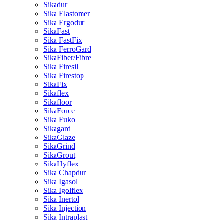
Sikadur
Sika Elastomer
Sika Ergodur
SikaFast
Sika FastFix
Sika FerroGard
SikaFiber/Fibre
Sika Firesil
Sika Firestop
SikaFix
Sikaflex
Sikafloor
SikaForce
Sika Fuko
Sikagard
SikaGlaze
SikaGrind
SikaGrout
SikaHyflex
Sika Chapdur
Sika Igasol
Sika Igolflex
Sika Inertol
Sika Injection
Sika Intraplast