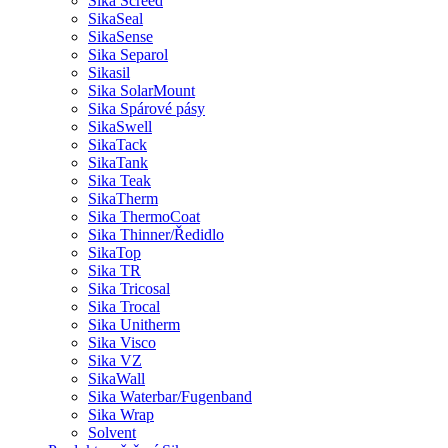
Sika Screed
SikaSeal
SikaSense
Sika Separol
Sikasil
Sika SolarMount
Sika Spárové pásy
SikaSwell
SikaTack
SikaTank
Sika Teak
SikaTherm
Sika ThermoCoat
Sika Thinner/Ředidlo
SikaTop
Sika TR
Sika Tricosal
Sika Trocal
Sika Unitherm
Sika Visco
Sika VZ
SikaWall
Sika Waterbar/Fugenband
Sika Wrap
Solvent