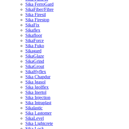
Sika FerroGard
SikaFiber/Fibre
Sika Firesil
Sika Firestop
SikaFix
Sikaflex
Sikafloor
SikaForce
Sika Fuko
Sikagard
SikaGlaze
SikaGrind
SikaGrout
SikaHyflex
Sika Chapdur
Sika Igasol
Sika Igolflex
Sika Inertol
Sika Injection
Sika Intraplast
Sikalastic
Sika Lastomer
SikaLevel
Sika Lightcrete
Sika Lock