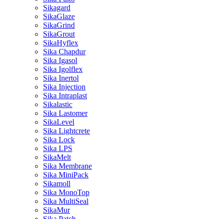
Sikagard
SikaGlaze
SikaGrind
SikaGrout
SikaHyflex
Sika Chapdur
Sika Igasol
Sika Igolflex
Sika Inertol
Sika Injection
Sika Intraplast
Sikalastic
Sika Lastomer
SikaLevel
Sika Lightcrete
Sika Lock
Sika LPS
SikaMelt
Sika Membrane
Sika MiniPack
Sikamoll
Sika MonoTop
Sika MultiSeal
SikaMur
Sika Patch