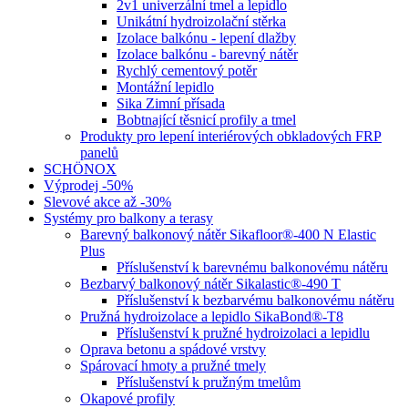
2v1 univerzální tmel a lepidlo
Unikátní hydroizolační stěrka
Izolace balkónu - lepení dlažby
Izolace balkónu - barevný nátěr
Rychlý cementový potěr
Montážní lepidlo
Sika Zimní přísada
Bobtnající těsnicí profily a tmel
Produkty pro lepení interiérových obkladových FRP
panelů
SCHÖNOX
Výprodej -50%
Slevové akce až -30%
Systémy pro balkony a terasy
Barevný balkonový nátěr Sikafloor®-400 N Elastic
Plus
Příslušenství k barevnému balkonovému nátěru
Bezbarvý balkonový nátěr Sikalastic®-490 T
Příslušenství k bezbarvému balkonovému nátěru
Pružná hydroizolace a lepidlo SikaBond®-T8
Příslušenství k pružné hydroizolaci a lepidlu
Oprava betonu a spádové vrstvy
Spárovací hmoty a pružné tmely
Příslušenství k pružným tmelům
Okapové profily