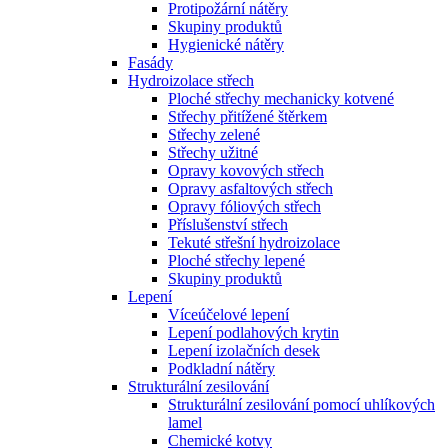
Protipožární nátěry
Skupiny produktů
Hygienické nátěry
Fasády
Hydroizolace střech
Ploché střechy mechanicky kotvené
Střechy přitížené štěrkem
Střechy zelené
Střechy užitné
Opravy kovových střech
Opravy asfaltových střech
Opravy fóliových střech
Příslušenství střech
Tekuté střešní hydroizolace
Ploché střechy lepené
Skupiny produktů
Lepení
Víceúčelové lepení
Lepení podlahových krytin
Lepení izolačních desek
Podkladní nátěry
Strukturální zesilování
Strukturální zesilování pomocí uhlíkových
lamel
Chemické kotvy