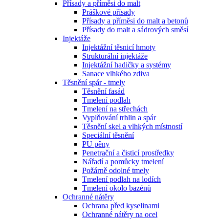
Přísady a příměsi do malt
Práškové přísady
Přísady a příměsi do malt a betonů
Přísady do malt a sádrových směsí
Injektáže
Injektážní těsnicí hmoty
Strukturální injektáže
Injektážní hadičky a systémy
Sanace vlhkého zdiva
Těsnění spár - tmely
Těsnění fasád
Tmelení podlah
Tmelení na střechách
Vyplňování trhlin a spár
Těsnění skel a vlhkých místností
Speciální těsnění
PU pěny
Penetrační a čisticí prostředky
Nářadí a pomůcky tmelení
Požárně odolné tmely
Tmelení podlah na lodích
Tmelení okolo bazénů
Ochranné nátěry
Ochrana před kyselinami
Ochranné nátěry na ocel