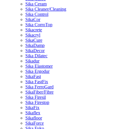
Sika Ceram
Sika Cleaner/Cleaning
Sika Control
SikaCor
Sika CorroTop
Sikacrete
Sikacryl
SikaCure
SikaDamp
SikaDecor
Sika Dilatec
Sikadur
Sika Elastomer
Sika Ergodur
SikaFast
Sika FastFix
Sika FerroGard
SikaFiber/Fibre
Sika Firesil
Sika Firestop
SikaFix
Sikaflex
Sikafloor
SikaForce
Sika Fuko