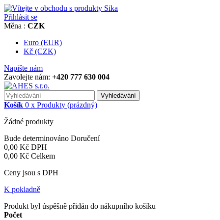
Přihlásit se
Měna :
CZK
Euro (EUR)
Kč (CZK)
Napište nám
Zavolejte nám:
+420 777 630 004
Vyhledávání
Košík
0
x
Produkty
(prázdný)
Žádné produkty
Bude determinováno
Doručení
0,00 Kč
DPH
0,00 Kč
Celkem
Ceny jsou s DPH
K pokladně
Produkt byl úspěšně přidán do nákupního košíku
Počet