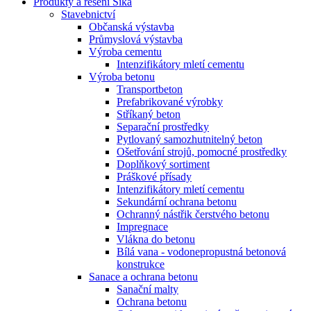
Produkty a řešení Sika
Stavebnictví
Občanská výstavba
Průmyslová výstavba
Výroba cementu
Intenzifikátory mletí cementu
Výroba betonu
Transportbeton
Prefabrikované výrobky
Stříkaný beton
Separační prostředky
Pytlovaný samozhutnitelný beton
Ošetřování strojů, pomocné prostředky
Doplňkový sortiment
Práškové přísady
Intenzifikátory mletí cementu
Sekundární ochrana betonu
Ochranný nástřik čerstvého betonu
Impregnace
Vlákna do betonu
Bílá vana - vodonepropustná betonová
konstrukce
Sanace a ochrana betonu
Sanační malty
Ochrana betonu