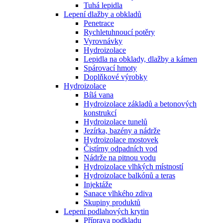
Tuhá lepidla
Lepení dlažby a obkladů
Penetrace
Rychletuhnoucí potěry
Vyrovnávky
Hydroizolace
Lepidla na obklady, dlažby a kámen
Spárovací hmoty
Doplňkové výrobky
Hydroizolace
Bílá vana
Hydroizolace základů a betonových
konstrukcí
Hydroizolace tunelů
Jezírka, bazény a nádrže
Hydroizolace mostovek
Čistírny odpadních vod
Nádrže na pitnou vodu
Hydroizolace vlhkých místností
Hydroizolace balkónů a teras
Injektáže
Sanace vlhkého zdiva
Skupiny produktů
Lepení podlahových krytin
Příprava podkladu