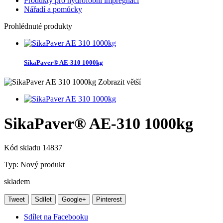
Produkty pro hydrofobní impregnaci
Nářadí a pomůcky
Prohlédnuté produkty
SikaPaver® AE-310 1000kg
Zobrazit větší
SikaPaver® AE-310 1000kg
Kód skladu
14837
Typ:
Nový produkt
skladem
Tweet
Sdílet
Google+
Pinterest
Sdílet na Facebooku