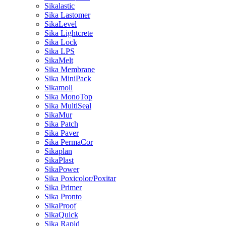
Sikalastic
Sika Lastomer
SikaLevel
Sika Lightcrete
Sika Lock
Sika LPS
SikaMelt
Sika Membrane
Sika MiniPack
Sikamoll
Sika MonoTop
Sika MultiSeal
SikaMur
Sika Patch
Sika Paver
Sika PermaCor
Sikaplan
SikaPlast
SikaPower
Sika Poxicolor/Poxitar
Sika Primer
Sika Pronto
SikaProof
SikaQuick
Sika Rapid