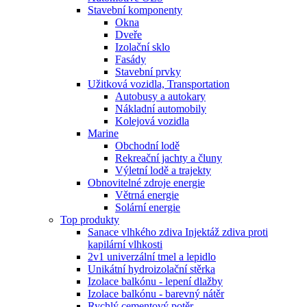
Stavební komponenty
Okna
Dveře
Izolační sklo
Fasády
Stavební prvky
Užitková vozidla, Transportation
Autobusy a autokary
Nákladní automobily
Kolejová vozidla
Marine
Obchodní lodě
Rekreační jachty a čluny
Výletní lodě a trajekty
Obnovitelné zdroje energie
Větrná energie
Solární energie
Top produkty
Sanace vlhkého zdiva Injektáž zdiva proti
kapilární vlhkosti
2v1 univerzální tmel a lepidlo
Unikátní hydroizolační stěrka
Izolace balkónu - lepení dlažby
Izolace balkónu - barevný nátěr
Rychlý cementový potěr