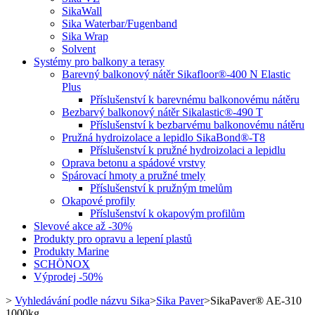
SikaWall
Sika Waterbar/Fugenband
Sika Wrap
Solvent
Systémy pro balkony a terasy
Barevný balkonový nátěr Sikafloor®-400 N Elastic
Plus
Příslušenství k barevnému balkonovému nátěru
Bezbarvý balkonový nátěr Sikalastic®-490 T
Příslušenství k bezbarvému balkonovému nátěru
Pružná hydroizolace a lepidlo SikaBond®-T8
Příslušenství k pružné hydroizolaci a lepidlu
Oprava betonu a spádové vrstvy
Spárovací hmoty a pružné tmely
Příslušenství k pružným tmelům
Okapové profily
Příslušenství k okapovým profilům
Slevové akce až -30%
Produkty pro opravu a lepení plastů
Produkty Marine
SCHÖNOX
Výprodej -50%
>
Vyhledávání podle názvu Sika
>
Sika Paver
>
SikaPaver® AE-310
1000kg