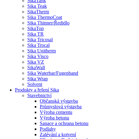
SikaTank
Sika Teak
SikaTherm
Sika ThermoCoat
Sika Thinner/Ředidlo
SikaTop
Sika TR
Sika Tricosal
Sika Trocal
Sika Unitherm
Sika Visco
Sika VZ
SikaWall
Sika Waterbar/Fugenband
Sika Wrap
Solvent
Produkty a řešení Sika
Stavebnictví
Občanská výstavba
Průmyslová výstavba
Výroba cementu
Výroba betonu
Sanace a ochrana betonu
Podlahy
Zalévání a kotvení