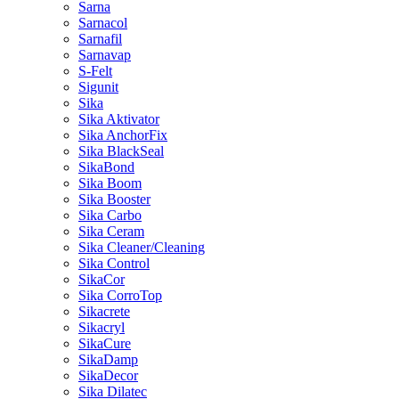
Sarna
Sarnacol
Sarnafil
Sarnavap
S-Felt
Sigunit
Sika
Sika Aktivator
Sika AnchorFix
Sika BlackSeal
SikaBond
Sika Boom
Sika Booster
Sika Carbo
Sika Ceram
Sika Cleaner/Cleaning
Sika Control
SikaCor
Sika CorroTop
Sikacrete
Sikacryl
SikaCure
SikaDamp
SikaDecor
Sika Dilatec