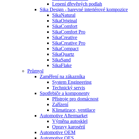
Lepení dřevěných podlah
Sika Design - barevné interiérové kompozice
SikaNatural
SikaOriginal
SikaComfort
SikaComfort Pro
SikaCreative
SikaCreative Pro
SikaCompact
SikaQuartz
SikaSand
SikaFlake
Průmysl
Zaměření na zákazníka
System Engineering
Technický servis
Spotřebiče a komponenty
Přístroje pro domácnost
Zařízení
Klimatizace, ventilace
Automotive Aftermarket
Výměna autosklel
Opravy karosérií
Automotive OEM
Automotive OES