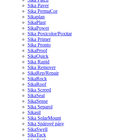
Sika Paver
Sika PermaCor
Sikaplan
SikaPlast
SikaPower
Sika Poxicolor/Poxitar
Sika Primer
Sika Pronto
SikaProof
SikaQuick
Sika Rapid
Sika Remover
SikaRep/Repair
SikaRock
SikaRoof
Sika Screed
SikaSeal
SikaSense
Sika Separol
Sikasil
Sika SolarMount
Sika Spárové pásy
SikaSwell
SikaTack