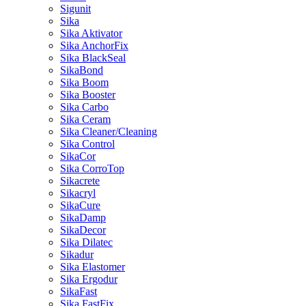
Sigunit
Sika
Sika Aktivator
Sika AnchorFix
Sika BlackSeal
SikaBond
Sika Boom
Sika Booster
Sika Carbo
Sika Ceram
Sika Cleaner/Cleaning
Sika Control
SikaCor
Sika CorroTop
Sikacrete
Sikacryl
SikaCure
SikaDamp
SikaDecor
Sika Dilatec
Sikadur
Sika Elastomer
Sika Ergodur
SikaFast
Sika FastFix