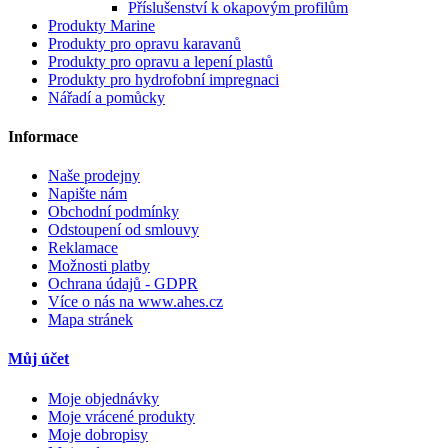
Příslušenství k okapovým profilům
Produkty Marine
Produkty pro opravu karavanů
Produkty pro opravu a lepení plastů
Produkty pro hydrofobní impregnaci
Nářadí a pomůcky
Informace
Naše prodejny
Napište nám
Obchodní podmínky
Odstoupení od smlouvy
Reklamace
Možnosti platby
Ochrana údajů - GDPR
Více o nás na www.ahes.cz
Mapa stránek
Můj účet
Moje objednávky
Moje vrácené produkty
Moje dobropisy