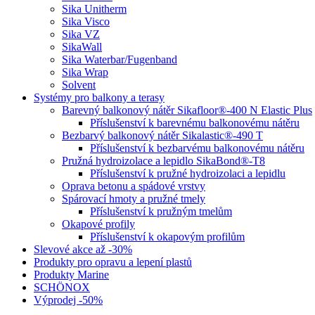
Sika Unitherm
Sika Visco
Sika VZ
SikaWall
Sika Waterbar/Fugenband
Sika Wrap
Solvent
Systémy pro balkony a terasy
Barevný balkonový nátěr Sikafloor®-400 N Elastic Plus
Příslušenství k barevnému balkonovému nátěru
Bezbarvý balkonový nátěr Sikalastic®-490 T
Příslušenství k bezbarvému balkonovému nátěru
Pružná hydroizolace a lepidlo SikaBond®-T8
Příslušenství k pružné hydroizolaci a lepidlu
Oprava betonu a spádové vrstvy
Spárovací hmoty a pružné tmely
Příslušenství k pružným tmelům
Okapové profily
Příslušenství k okapovým profilům
Slevové akce až -30%
Produkty pro opravu a lepení plastů
Produkty Marine
SCHÖNOX
Výprodej -50%