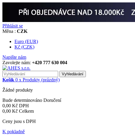
Přihlásit se
Měna :
CZK
Euro (EUR)
Kč (CZK)
Napište nám
Zavolejte nám:
+420 777 630 004
Vyhledávání
Košík
0
x
Produkty
(prázdný)
Žádné produkty
Bude determinováno
Doručení
0,00 Kč
DPH
0,00 Kč
Celkem
Ceny jsou s DPH
K pokladně