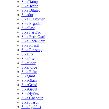
SikaDamp
SikaDecor
Sika Dilatec
Sikadur
Sika Elastomer
Sika Ergodur
SikaFast
Sika FastFix
Sika FerroGard
SikaFiber/Fibre
Sika Firesil
Sika Firestop
SikaFix
Sikaflex
Sikafloor
SikaForce
Sika Fuko
Sikagard
SikaGlaze
SikaGrind
SikaGrout
SikaHyflex
Sika Chapdur
Sika Igasol
Sika Igolflex