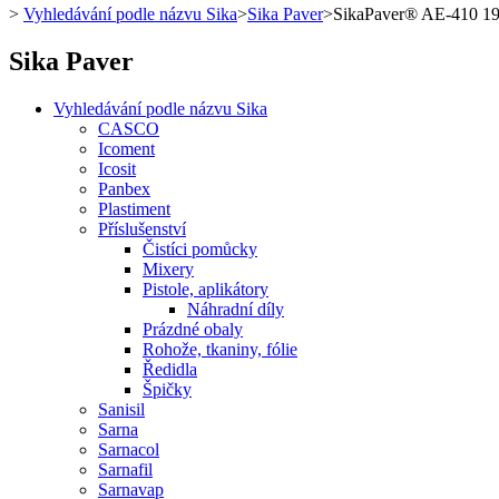
>
Vyhledávání podle názvu Sika
>
Sika Paver
>
SikaPaver® AE-410 1
Sika Paver
Vyhledávání podle názvu Sika
CASCO
Icoment
Icosit
Panbex
Plastiment
Příslušenství
Čistíci pomůcky
Mixery
Pistole, aplikátory
Náhradní díly
Prázdné obaly
Rohože, tkaniny, fólie
Ředidla
Špičky
Sanisil
Sarna
Sarnacol
Sarnafil
Sarnavap