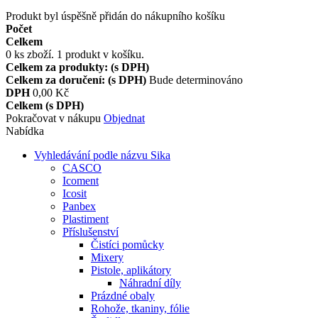
Produkt byl úspěšně přidán do nákupního košíku
Počet
Celkem
0
ks zboží.
1 produkt v košíku.
Celkem za produkty: (s DPH)
Celkem za doručení: (s DPH)
Bude determinováno
DPH
0,00 Kč
Celkem (s DPH)
Pokračovat v nákupu
Objednat
Nabídka
Vyhledávání podle názvu Sika
CASCO
Icoment
Icosit
Panbex
Plastiment
Příslušenství
Čistíci pomůcky
Mixery
Pistole, aplikátory
Náhradní díly
Prázdné obaly
Rohože, tkaniny, fólie