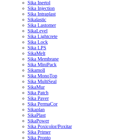
Sika Inertol
Sika Injection
Sika Intraplast
Sikalastic
Sika Lastomer
SikaLevel
Sika Lightcrete
Sika Lock
Sika LPS
SikaMelt
Sika Membrane
Sika MiniPack
Sikamoll
Sika MonoTop
Sika MultiSeal
SikaMur
Sika Patch
Sika Paver
Sika PermaCor
Sikaplan
SikaPlast
SikaPower
Sika Poxicolor/Poxitar
Sika Primer
Sika Pronto