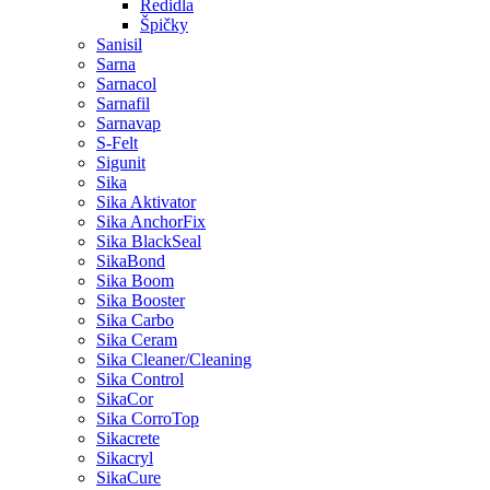
Ředidla
Špičky
Sanisil
Sarna
Sarnacol
Sarnafil
Sarnavap
S-Felt
Sigunit
Sika
Sika Aktivator
Sika AnchorFix
Sika BlackSeal
SikaBond
Sika Boom
Sika Booster
Sika Carbo
Sika Ceram
Sika Cleaner/Cleaning
Sika Control
SikaCor
Sika CorroTop
Sikacrete
Sikacryl
SikaCure