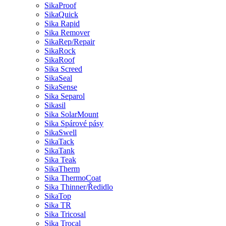
SikaProof
SikaQuick
Sika Rapid
Sika Remover
SikaRep/Repair
SikaRock
SikaRoof
Sika Screed
SikaSeal
SikaSense
Sika Separol
Sikasil
Sika SolarMount
Sika Spárové pásy
SikaSwell
SikaTack
SikaTank
Sika Teak
SikaTherm
Sika ThermoCoat
Sika Thinner/Ředidlo
SikaTop
Sika TR
Sika Tricosal
Sika Trocal