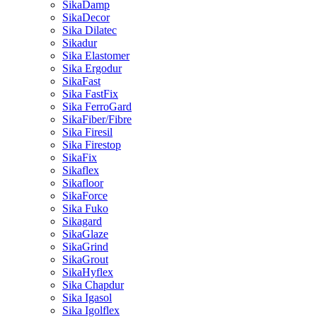
SikaDamp
SikaDecor
Sika Dilatec
Sikadur
Sika Elastomer
Sika Ergodur
SikaFast
Sika FastFix
Sika FerroGard
SikaFiber/Fibre
Sika Firesil
Sika Firestop
SikaFix
Sikaflex
Sikafloor
SikaForce
Sika Fuko
Sikagard
SikaGlaze
SikaGrind
SikaGrout
SikaHyflex
Sika Chapdur
Sika Igasol
Sika Igolflex