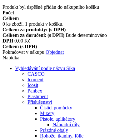
Produkt byl úspěšně přidán do nákupního košíku
Počet
Celkem
0
ks zboží.
1 produkt v košíku.
Celkem za produkty: (s DPH)
Celkem za doručení: (s DPH)
Bude determinováno
DPH
0,00 Kč
Celkem (s DPH)
Pokračovat v nákupu
Objednat
Nabídka
Vyhledávání podle názvu Sika
CASCO
Icoment
Icosit
Panbex
Plastiment
Příslušenství
Čistíci pomůcky
Mixery
Pistole, aplikátory
Náhradní díly
Prázdné obaly
Rohože, tkaniny, fólie