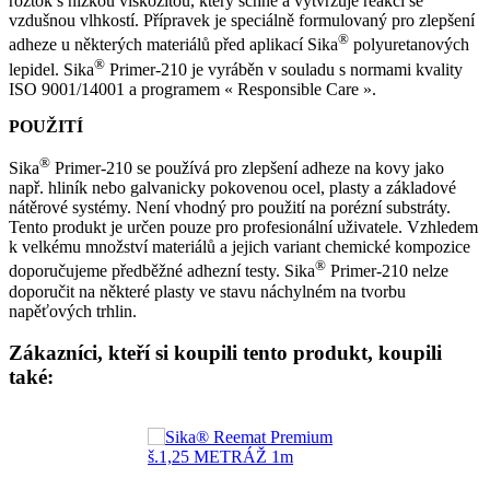
roztok s nízkou viskozitou, který schne a vytvrzuje reakcí se
vzdušnou vlhkostí. Přípravek je speciálně formulovaný pro zlepšení
®
adheze u některých materiálů před aplikací Sika
polyuretanových
®
lepidel. Sika
Primer-210 je vyráběn v souladu s normami kvality
ISO 9001/14001 a programem « Responsible Care ».
POUŽITÍ
®
Sika
Primer-210 se používá pro zlepšení adheze na kovy jako
např. hliník nebo galvanicky pokovenou ocel, plasty a základové
nátěrové systémy. Není vhodný pro použití na porézní substráty.
Tento produkt je určen pouze pro profesionální uživatele. Vzhledem
k velkému množství materiálů a jejich variant chemické kompozice
®
doporučujeme předběžné adhezní testy. Sika
Primer-210 nelze
doporučit na některé plasty ve stavu náchylném na tvorbu
napěťových trhlin.
Zákazníci, kteří si koupili tento produkt, koupili
také: