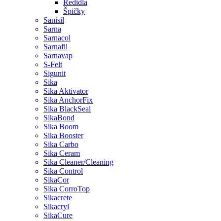
Ředidla
Špičky
Sanisil
Sarna
Sarnacol
Sarnafil
Sarnavap
S-Felt
Sigunit
Sika
Sika Aktivator
Sika AnchorFix
Sika BlackSeal
SikaBond
Sika Boom
Sika Booster
Sika Carbo
Sika Ceram
Sika Cleaner/Cleaning
Sika Control
SikaCor
Sika CorroTop
Sikacrete
Sikacryl
SikaCure