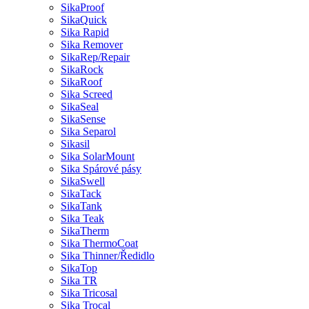
SikaProof
SikaQuick
Sika Rapid
Sika Remover
SikaRep/Repair
SikaRock
SikaRoof
Sika Screed
SikaSeal
SikaSense
Sika Separol
Sikasil
Sika SolarMount
Sika Spárové pásy
SikaSwell
SikaTack
SikaTank
Sika Teak
SikaTherm
Sika ThermoCoat
Sika Thinner/Ředidlo
SikaTop
Sika TR
Sika Tricosal
Sika Trocal