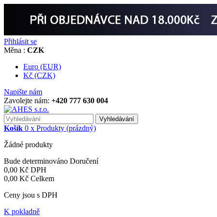
Přihlásit se
Měna :
CZK
Euro (EUR)
Kč (CZK)
Napište nám
Zavolejte nám:
+420 777 630 004
Vyhledávání
Košík
0
x
Produkty
(prázdný)
Žádné produkty
Bude determinováno
Doručení
0,00 Kč
DPH
0,00 Kč
Celkem
Ceny jsou s DPH
K pokladně