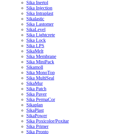
Sika Inertol
Sika Injection
Sika Intraplast
Sikalastic
Sika Lastomer
SikaLevel
Sika Lightcrete
Sika Lock
Sika LPS
SikaMelt
Sika Membrane
Sika MiniPack
Sikamoll
Sika MonoTop
Sika MultiSeal
SikaMur
Sika Patch
Sika Paver
Sika PermaCor
Sikaplan
SikaPlast
SikaPower
Sika Poxicolor/Poxitar
Sika Primer
Sika Pronto