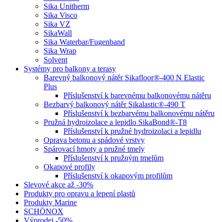
Sika Unitherm
Sika Visco
Sika VZ
SikaWall
Sika Waterbar/Fugenband
Sika Wrap
Solvent
Systémy pro balkony a terasy
Barevný balkonový nátěr Sikafloor®-400 N Elastic
Plus
Příslušenství k barevnému balkonovému nátěru
Bezbarvý balkonový nátěr Sikalastic®-490 T
Příslušenství k bezbarvému balkonovému nátěru
Pružná hydroizolace a lepidlo SikaBond®-T8
Příslušenství k pružné hydroizolaci a lepidlu
Oprava betonu a spádové vrstvy
Spárovací hmoty a pružné tmely
Příslušenství k pružným tmelům
Okapové profily
Příslušenství k okapovým profilům
Slevové akce až -30%
Produkty pro opravu a lepení plastů
Produkty Marine
SCHÖNOX
Výprodej -50%