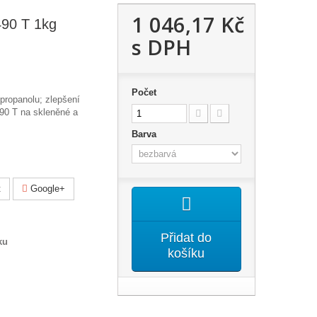
1 046,17 Kč
490 T 1kg
s DPH
Počet
opropanolu; zlepšení
490 T na skleněné a
Barva
t
Google+
Přidat do
ku
košíku