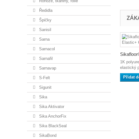
Rohože, tkaniny, fólie
Ředidla
ZÁKA
Špičky
Sanisil
Sarna
Sarnacol
Sikafloor
Sarnafil
1K polyur
elastický 
Sarnavap
Přidat d
S-Felt
Sigunit
Sika
Sika Aktivator
Sika AnchorFix
Sika BlackSeal
SikaBond