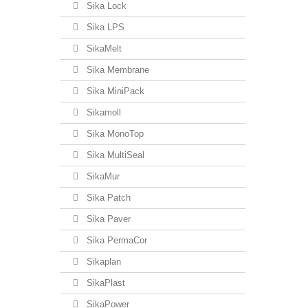
Sika Lock
Sika LPS
SikaMelt
Sika Membrane
Sika MiniPack
Sikamoll
Sika MonoTop
Sika MultiSeal
SikaMur
Sika Patch
Sika Paver
Sika PermaCor
Sikaplan
SikaPlast
SikaPower