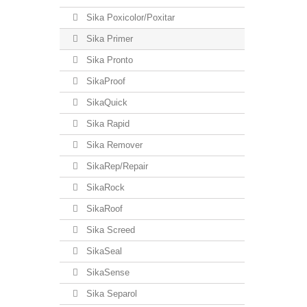
Sika Poxicolor/Poxitar
Sika Primer
Sika Pronto
SikaProof
SikaQuick
Sika Rapid
Sika Remover
SikaRep/Repair
SikaRock
SikaRoof
Sika Screed
SikaSeal
SikaSense
Sika Separol