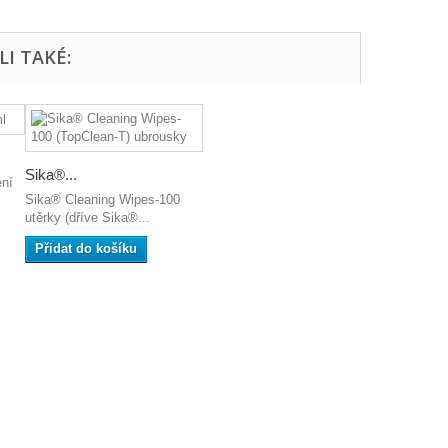
LI TAKÉ:
Sika®...
ení
Sika® Cleaning Wipes-100
utěrky (dříve Sika®...
Přidat do košíku