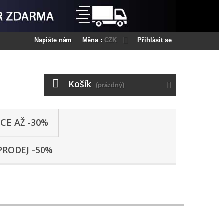
Napište nám
Měna :
CZK
Přihlásit se
Košík
(prázdný)
CE AŽ -30%
PRODEJ -50%