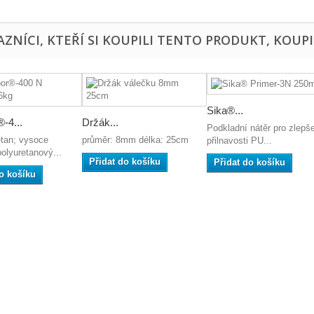
ZNÍCI, KTEŘÍ SI KOUPILI TENTO PRODUKT, KOUPI
Sika®...
®-4...
Držák...
Podkladní nátěr pro zlepš
etan; vysoce
průměr: 8mm délka: 25cm
přilnavosti PU...
polyuretanový...
Přidat do košíku
Přidat do košíku
o košíku