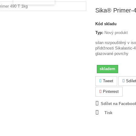
Sika® Primer-
Kód skladu
Typ:
Nový produkt
silan rozpouštěný v is
přídržnosti Sikalastic-
glazované povrchy
skladem
Tweet
Sdíle
Pinterest
Sdílet na Faceboo
Tisk