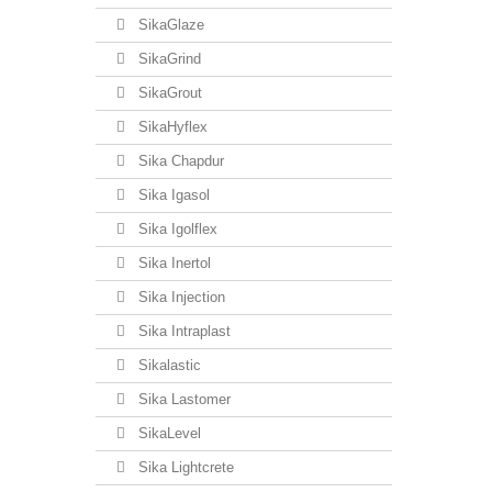
SikaGlaze
SikaGrind
SikaGrout
SikaHyflex
Sika Chapdur
Sika Igasol
Sika Igolflex
Sika Inertol
Sika Injection
Sika Intraplast
Sikalastic
Sika Lastomer
SikaLevel
Sika Lightcrete