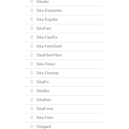
Sikadur
Sika Elastomer
Sika Ergodur
SikaFast
Sika FastFix
Sika FerroGard
SikaFiber/Fibre
Sika Firesil
Sika Firestop
SikaFix
Sikaflex
Sikafloor
SikaForce
Sika Fuko
Sikagard