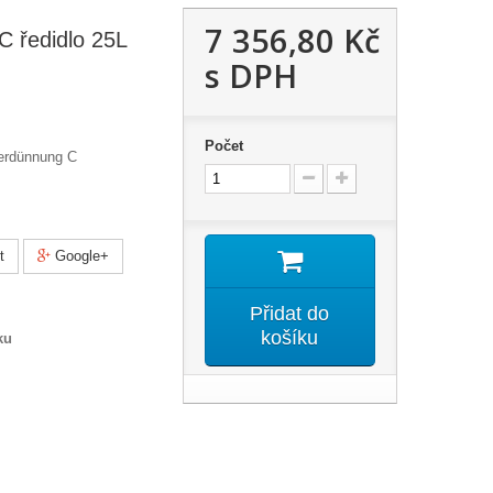
7 356,80 Kč
C ředidlo 25L
s DPH
Počet
Verdünnung C
t
Google+
Přidat do
košíku
ku