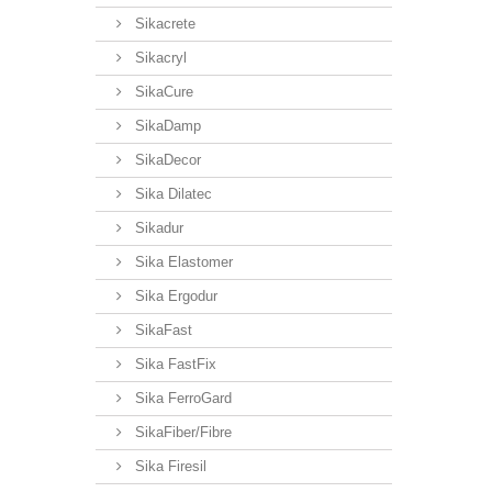
Sikacrete
Sikacryl
SikaCure
SikaDamp
SikaDecor
Sika Dilatec
Sikadur
Sika Elastomer
Sika Ergodur
SikaFast
Sika FastFix
Sika FerroGard
SikaFiber/Fibre
Sika Firesil