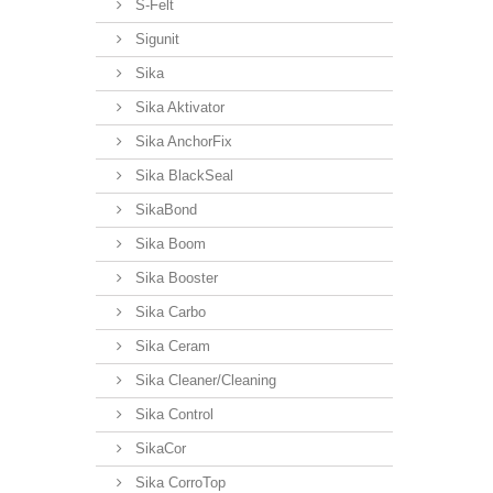
S-Felt
Sigunit
Sika
Sika Aktivator
Sika AnchorFix
Sika BlackSeal
SikaBond
Sika Boom
Sika Booster
Sika Carbo
Sika Ceram
Sika Cleaner/Cleaning
Sika Control
SikaCor
Sika CorroTop