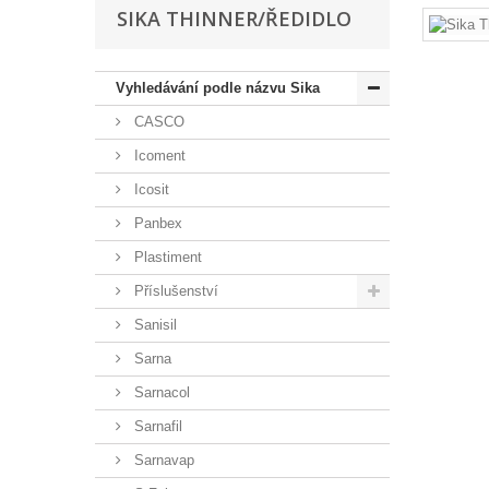
SIKA THINNER/ŘEDIDLO
Vyhledávání podle názvu Sika
CASCO
Icoment
Icosit
Panbex
Plastiment
Příslušenství
Sanisil
Sarna
Sarnacol
Sarnafil
Sarnavap