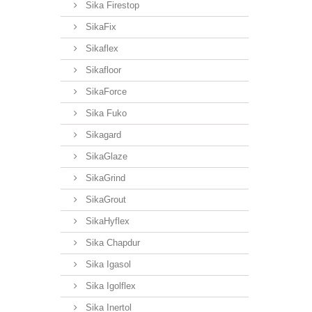
Sika Firestop
SikaFix
Sikaflex
Sikafloor
SikaForce
Sika Fuko
Sikagard
SikaGlaze
SikaGrind
SikaGrout
SikaHyflex
Sika Chapdur
Sika Igasol
Sika Igolflex
Sika Inertol