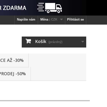
Napište nám
Měna :
CZK
Přihlásit se
Košík
(prázdný)
CE AŽ -30%
PRODEJ -50%