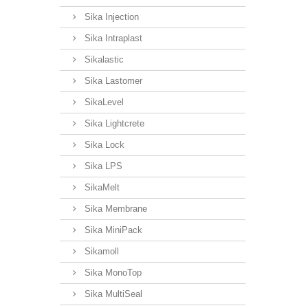
Sika Injection
Sika Intraplast
Sikalastic
Sika Lastomer
SikaLevel
Sika Lightcrete
Sika Lock
Sika LPS
SikaMelt
Sika Membrane
Sika MiniPack
Sikamoll
Sika MonoTop
Sika MultiSeal