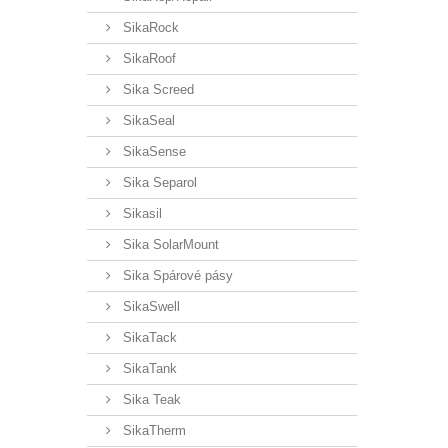
SikaRock
SikaRoof
Sika Screed
SikaSeal
SikaSense
Sika Separol
Sikasil
Sika SolarMount
Sika Spárové pásy
SikaSwell
SikaTack
SikaTank
Sika Teak
SikaTherm