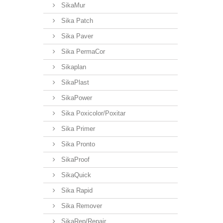
SikaMur
Sika Patch
Sika Paver
Sika PermaCor
Sikaplan
SikaPlast
SikaPower
Sika Poxicolor/Poxitar
Sika Primer
Sika Pronto
SikaProof
SikaQuick
Sika Rapid
Sika Remover
SikaRep/Repair