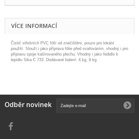
VÍCE INFORMACÍ
Čistič střešních PVC fólií od znečištění, pouze pro lokání
použití. Slouží i jako příprava fólie před svařováním, vhodný i pro
přípravu spoje kašírovaného plechu. Vhodný i jako ředidlo k
lepidlu Sika C 733. Dodávané balení: 4 kg, 9 kg
Odběr novinek