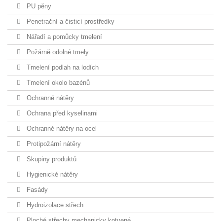
PU pěny
Penetrační a čisticí prostředky
Nářadí a pomůcky tmelení
Požárně odolné tmely
Tmelení podlah na lodích
Tmelení okolo bazénů
Ochranné nátěry
Ochrana před kyselinami
Ochranné nátěry na ocel
Protipožární nátěry
Skupiny produktů
Hygienické nátěry
Fasády
Hydroizolace střech
Ploché střechy mechanicky kotvené