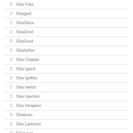
Sika Fuko
Sikagard
SikaGlaze
SikaGrind
SikaGrout
SikaHyflex
Sika Chapdur
Sika Igasol
Sika Igolflex
Sika Inertol
Sika Injection
Sika Intraplast
Sikalastic
Sika Lastomer