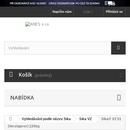
Napište nám
Přihlásit se
CZK
Košík
(prázdný)
NABÍDKA
Vyhledávání podle názvu Sika
Sika VZ
Sika® VZ 51
(Verzögerer) 220kg