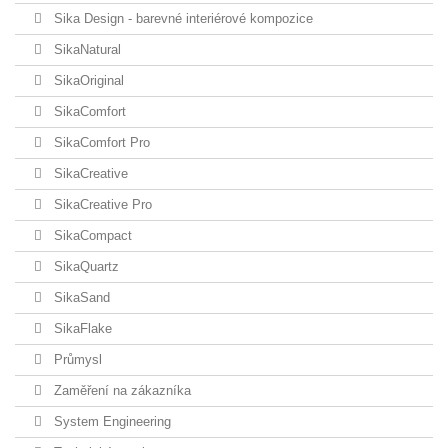
Sika Design - barevné interiérové kompozice
SikaNatural
SikaOriginal
SikaComfort
SikaComfort Pro
SikaCreative
SikaCreative Pro
SikaCompact
SikaQuartz
SikaSand
SikaFlake
Průmysl
Zaměření na zákazníka
System Engineering