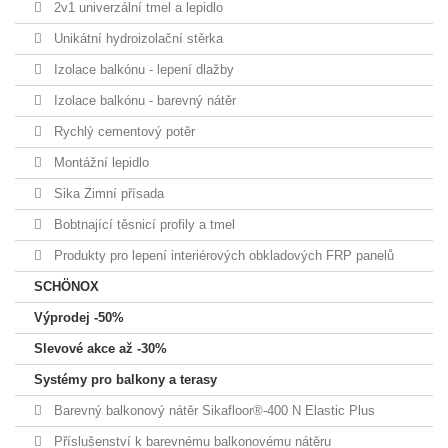
2v1 univerzální tmel a lepidlo
Unikátní hydroizolační stěrka
Izolace balkónu - lepení dlažby
Izolace balkónu - barevný nátěr
Rychlý cementový potěr
Montážní lepidlo
Sika Zimní přísada
Bobtnající těsnicí profily a tmel
Produkty pro lepení interiérových obkladových FRP panelů
SCHÖNOX
Výprodej -50%
Slevové akce až -30%
Systémy pro balkony a terasy
Barevný balkonový nátěr Sikafloor®-400 N Elastic Plus
Příslušenství k barevnému balkonovému nátěru