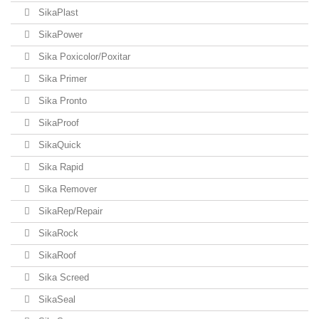
SikaPlast
SikaPower
Sika Poxicolor/Poxitar
Sika Primer
Sika Pronto
SikaProof
SikaQuick
Sika Rapid
Sika Remover
SikaRep/Repair
SikaRock
SikaRoof
Sika Screed
SikaSeal