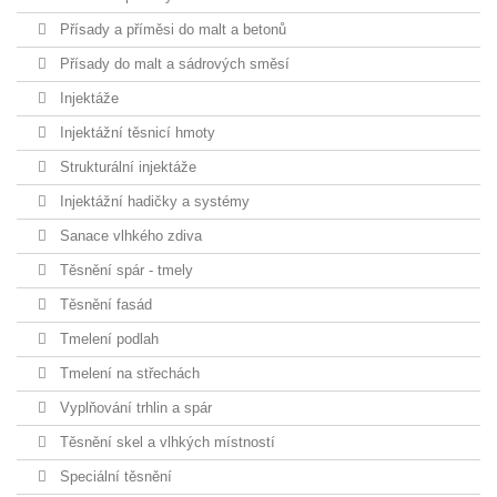
Přísady a příměsi do malt a betonů
Přísady do malt a sádrových směsí
Injektáže
Injektážní těsnicí hmoty
Strukturální injektáže
Injektážní hadičky a systémy
Sanace vlhkého zdiva
Těsnění spár - tmely
Těsnění fasád
Tmelení podlah
Tmelení na střechách
Vyplňování trhlin a spár
Těsnění skel a vlhkých místností
Speciální těsnění