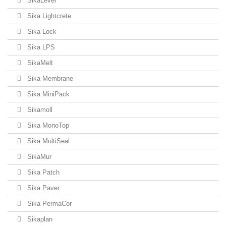
SikaLevel
Sika Lightcrete
Sika Lock
Sika LPS
SikaMelt
Sika Membrane
Sika MiniPack
Sikamoll
Sika MonoTop
Sika MultiSeal
SikaMur
Sika Patch
Sika Paver
Sika PermaCor
Sikaplan