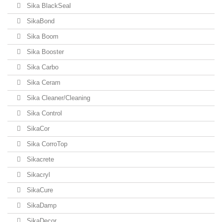
Sika BlackSeal
SikaBond
Sika Boom
Sika Booster
Sika Carbo
Sika Ceram
Sika Cleaner/Cleaning
Sika Control
SikaCor
Sika CorroTop
Sikacrete
Sikacryl
SikaCure
SikaDamp
SikaDecor