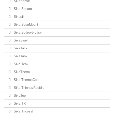
SikaSense
Sika Separol
Sikasil
Sika SolarMount
Sika Spárové pásy
SikaSwell
SikaTack
SikaTank
Sika Teak
SikaTherm
Sika ThermoCoat
Sika Thinner/Ředidlo
SikaTop
Sika TR
Sika Tricosal