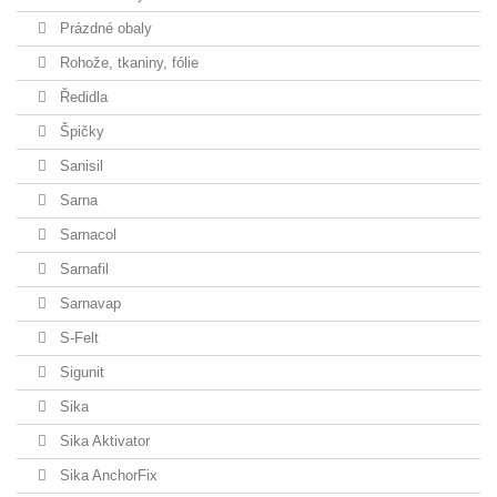
Prázdné obaly
Rohože, tkaniny, fólie
Ředidla
Špičky
Sanisil
Sarna
Sarnacol
Sarnafil
Sarnavap
S-Felt
Sigunit
Sika
Sika Aktivator
Sika AnchorFix