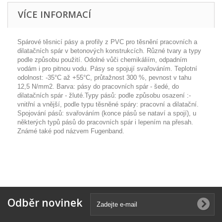
VÍCE INFORMACÍ
Spárové těsnicí pásy a profily z PVC pro těsnění pracovních a
dilatačních spár v betonových konstrukcích. Různé tvary a typy
podle způsobu použití. Odolné vůči chemikáliím, odpadním
vodám i pro pitnou vodu. Pásy se spojují svařováním. Teplotní
odolnost: -35°C až +55°C, průtažnost 300 %, pevnost v tahu
12,5 N/mm2. Barva: pásy do pracovních spár - šedé, do
dilatačních spár - žluté.Typy pásů: podle způsobu osazení :-
vnitřní a vnější, podle typu těsněné spáry: pracovní a dilatační.
Spojování pásů: svařováním (konce pásů se nataví a spojí), u
některých typů pásů do pracovních spár i lepením na přesah.
Známé také pod názvem Fugenband.
Odběr novinek