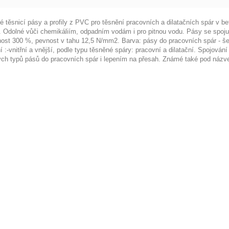
é těsnicí pásy a profily z PVC pro těsnění pracovních a dilatačních spár v 
í. Odolné vůči chemikáliím, odpadním vodám i pro pitnou vodu. Pásy se spoju
nost 300 %, pevnost v tahu 12,5 N/mm2. Barva: pásy do pracovních spár - šed
 :-vnitřní a vnější, podle typu těsněné spáry: pracovní a dilatační. Spojován
ých typů pásů do pracovních spár i lepením na přesah. Známé také pod náz