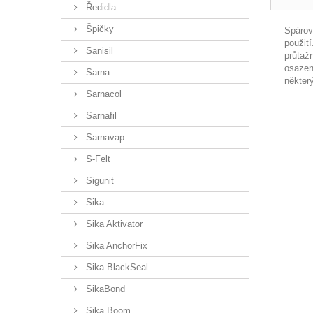
Ředidla
Špičky
Spárov
použit
Sanisil
průtaž
osazení
Sarna
někter
Sarnacol
Sarnafil
Sarnavap
S-Felt
Sigunit
Sika
Sika Aktivator
Sika AnchorFix
Sika BlackSeal
SikaBond
Sika Boom