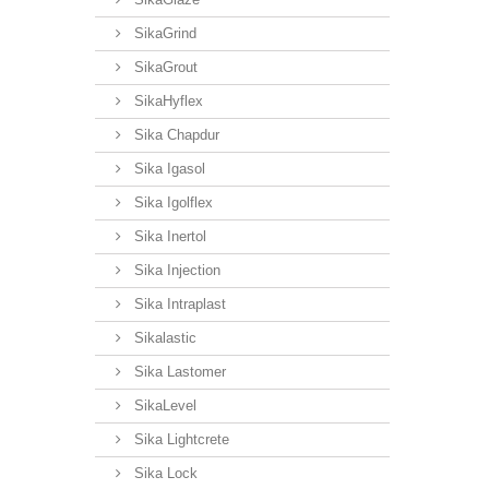
SikaGrind
SikaGrout
SikaHyflex
Sika Chapdur
Sika Igasol
Sika Igolflex
Sika Inertol
Sika Injection
Sika Intraplast
Sikalastic
Sika Lastomer
SikaLevel
Sika Lightcrete
Sika Lock