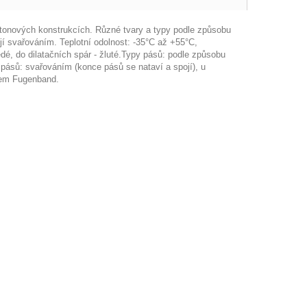
betonových konstrukcích. Různé tvary a typy podle způsobu
jí svařováním. Teplotní odolnost: -35°C až +55°C,
é, do dilatačních spár - žluté.Typy pásů: podle způsobu
í pásů: svařováním (konce pásů se nataví a spojí), u
vem Fugenband.