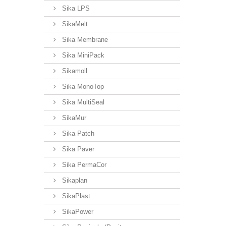
Sika LPS
SikaMelt
Sika Membrane
Sika MiniPack
Sikamoll
Sika MonoTop
Sika MultiSeal
SikaMur
Sika Patch
Sika Paver
Sika PermaCor
Sikaplan
SikaPlast
SikaPower