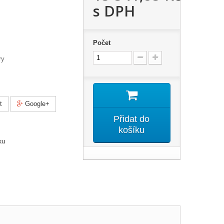
s DPH
Počet
ry
t
Google+
Přidat do
košíku
ku