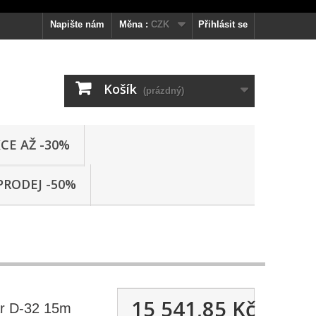
Napište nám
Měna :
CZK
Přihlásit se
Košík
(prázdný)
CE AŽ -30%
PRODEJ -50%
15 541,85 Kč
r D-32 15m