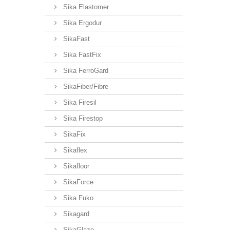
Sika Elastomer
Sika Ergodur
SikaFast
Sika FastFix
Sika FerroGard
SikaFiber/Fibre
Sika Firesil
Sika Firestop
SikaFix
Sikaflex
Sikafloor
SikaForce
Sika Fuko
Sikagard
SikaGlaze