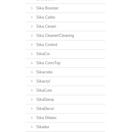
Sika Booster
Sika Carbo
Sika Ceram
Sika Cleaner/Cleaning
Sika Control
SikaCor
Sika CorroTop
Sikacrete
Sikacryl
SikaCure
SikaDamp
SikaDecor
Sika Dilatec
Sikadur