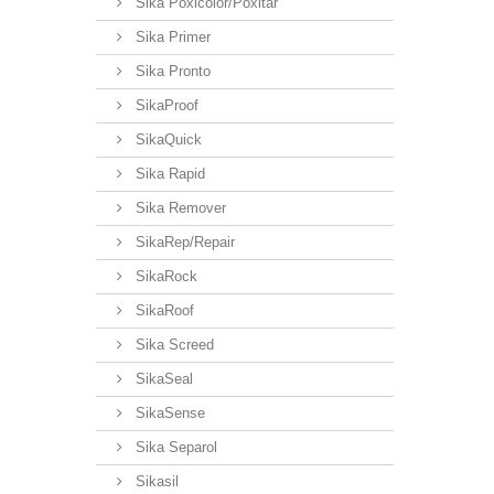
Sika Poxicolor/Poxitar
Sika Primer
Sika Pronto
SikaProof
SikaQuick
Sika Rapid
Sika Remover
SikaRep/Repair
SikaRock
SikaRoof
Sika Screed
SikaSeal
SikaSense
Sika Separol
Sikasil