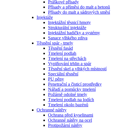
Práškové přísady
Přísady a příměsi do malt a betonů
Přísady do malt a sádrových směsí
Injektáže
Injektážní těsnicí hmoty
Strukturální injektáže
Injektážní hadičky a systémy
Sanace vlhkého zdiva
Těsnění spár - tmely
Těsnění fasád
Tmelení podlah
Tmelení na střechách
Vyplňování trhlin a spár
Těsnění skel a vlhkých místností
Speciální těsnění
PU pěny
Penetrační a čisticí prostředky
Nářadí a pomůcky tmelení
Požárně odolné tmely
Tmelení podlah na lodích
Tmelení okolo bazénů
Ochranné nátěry
Ochrana před kyselinami
Ochranné nátěry na ocel
Protipožární nátěry