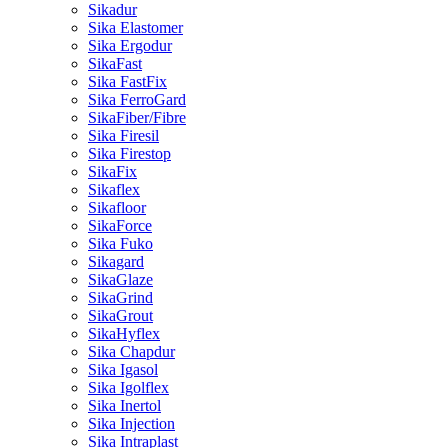
Sikadur
Sika Elastomer
Sika Ergodur
SikaFast
Sika FastFix
Sika FerroGard
SikaFiber/Fibre
Sika Firesil
Sika Firestop
SikaFix
Sikaflex
Sikafloor
SikaForce
Sika Fuko
Sikagard
SikaGlaze
SikaGrind
SikaGrout
SikaHyflex
Sika Chapdur
Sika Igasol
Sika Igolflex
Sika Inertol
Sika Injection
Sika Intraplast