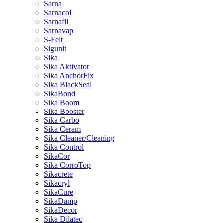
Sarna
Sarnacol
Sarnafil
Sarnavap
S-Felt
Sigunit
Sika
Sika Aktivator
Sika AnchorFix
Sika BlackSeal
SikaBond
Sika Boom
Sika Booster
Sika Carbo
Sika Ceram
Sika Cleaner/Cleaning
Sika Control
SikaCor
Sika CorroTop
Sikacrete
Sikacryl
SikaCure
SikaDamp
SikaDecor
Sika Dilatec