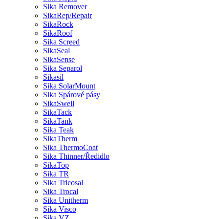
Sika Remover
SikaRep/Repair
SikaRock
SikaRoof
Sika Screed
SikaSeal
SikaSense
Sika Separol
Sikasil
Sika SolarMount
Sika Spárové pásy
SikaSwell
SikaTack
SikaTank
Sika Teak
SikaTherm
Sika ThermoCoat
Sika Thinner/Ředidlo
SikaTop
Sika TR
Sika Tricosal
Sika Trocal
Sika Unitherm
Sika Visco
Sika VZ