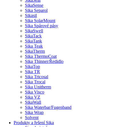
SikaSeal
SikaSense
Sika Separol
Sikasil
Sika SolarMount
Sika Spárové pásy
SikaSwell
SikaTack
SikaTank
Sika Teak
SikaTherm
Sika ThermoCoat
Sika Thinner/Ředidlo
SikaTop
Sika TR
Sika Tricosal
Sika Trocal
Sika Unitherm
Sika Visco
Sika VZ
SikaWall
Sika Waterbar/Fugenband
Sika Wrap
Solvent
Produkty a řešení Sika