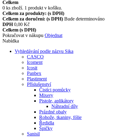
Celkem
0
ks zboží.
1 produkt v košíku.
Celkem za produkty: (s DPH)
Celkem za doručení: (s DPH)
Bude determinováno
DPH
0,00 Kč
Celkem (s DPH)
Pokračovat v nákupu
Objednat
Nabídka
Vyhledávání podle názvu Sika
CASCO
Icoment
Icosit
Panbex
Plastiment
Příslušenství
Čistíci pomůcky
Mixery
Pistole, aplikátory
Náhradní díly
Prázdné obaly
Rohože, tkaniny, fólie
Ředidla
Špičky
Sanisil