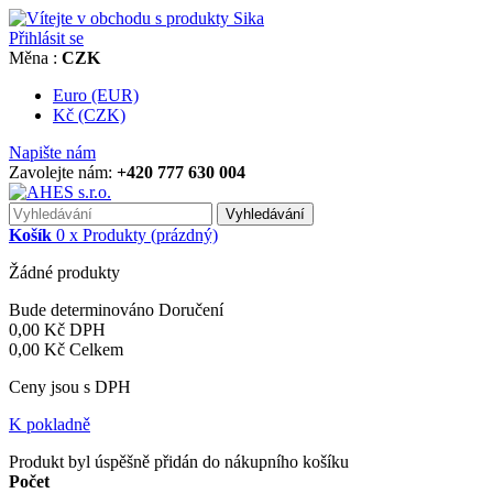
Přihlásit se
Měna :
CZK
Euro (EUR)
Kč (CZK)
Napište nám
Zavolejte nám:
+420 777 630 004
Vyhledávání
Košík
0
x
Produkty
(prázdný)
Žádné produkty
Bude determinováno
Doručení
0,00 Kč
DPH
0,00 Kč
Celkem
Ceny jsou s DPH
K pokladně
Produkt byl úspěšně přidán do nákupního košíku
Počet