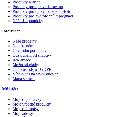
Produkty Marine
Produkty pro opravu karavanů
Produkty pro opravu a lepení plastů
Produkty pro hydrofobní impregnaci
Nářadí a pomůcky
Informace
Naše prodejny
Napište nám
Obchodní podmínky
Odstoupení od smlouvy
Reklamace
Možnosti platby
Ochrana údajů - GDPR
Více o nás na www.ahes.cz
Mapa stránek
Můj účet
Moje objednávky
Moje vrácené produkty
Moje dobropisy
Moje adresy