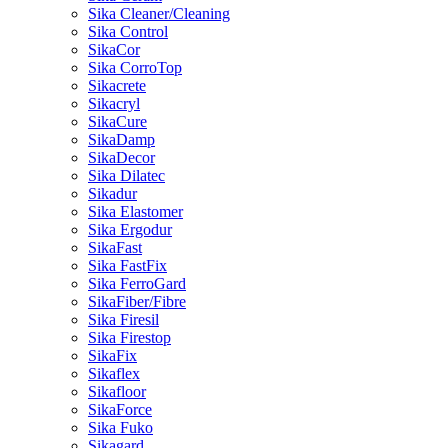
Sika Cleaner/Cleaning
Sika Control
SikaCor
Sika CorroTop
Sikacrete
Sikacryl
SikaCure
SikaDamp
SikaDecor
Sika Dilatec
Sikadur
Sika Elastomer
Sika Ergodur
SikaFast
Sika FastFix
Sika FerroGard
SikaFiber/Fibre
Sika Firesil
Sika Firestop
SikaFix
Sikaflex
Sikafloor
SikaForce
Sika Fuko
Sikagard