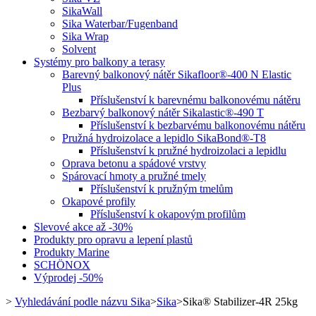
SikaWall
Sika Waterbar/Fugenband
Sika Wrap
Solvent
Systémy pro balkony a terasy
Barevný balkonový nátěr Sikafloor®-400 N Elastic
Plus
Příslušenství k barevnému balkonovému nátěru
Bezbarvý balkonový nátěr Sikalastic®-490 T
Příslušenství k bezbarvému balkonovému nátěru
Pružná hydroizolace a lepidlo SikaBond®-T8
Příslušenství k pružné hydroizolaci a lepidlu
Oprava betonu a spádové vrstvy
Spárovací hmoty a pružné tmely
Příslušenství k pružným tmelům
Okapové profily
Příslušenství k okapovým profilům
Slevové akce až -30%
Produkty pro opravu a lepení plastů
Produkty Marine
SCHÖNOX
Výprodej -50%
>
Vyhledávání podle názvu Sika
>
Sika
>
Sika® Stabilizer-4R 25kg