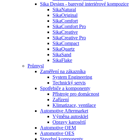
Sika Design - barevné interiérové kompozice
SikaNatural
SikaOriginal
SikaComfort
SikaComfort Pro
SikaCreative
SikaCreative Pro
SikaCompact
SikaQuartz
SikaSand
SikaFlake
Průmysl
Zaměření na zákazníka
System Engineering
Technický servis
Spotřebiče a komponenty
Přístroje pro domácnost
Zařízení
Klimatizace, ventilace
Automotive Aftermarket
Výměna autosklel
Opravy karosérií
Automotive OEM
Automotive OES
Stavební komponenty