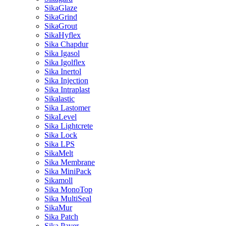
SikaGlaze
SikaGrind
SikaGrout
SikaHyflex
Sika Chapdur
Sika Igasol
Sika Igolflex
Sika Inertol
Sika Injection
Sika Intraplast
Sikalastic
Sika Lastomer
SikaLevel
Sika Lightcrete
Sika Lock
Sika LPS
SikaMelt
Sika Membrane
Sika MiniPack
Sikamoll
Sika MonoTop
Sika MultiSeal
SikaMur
Sika Patch
Sika Paver