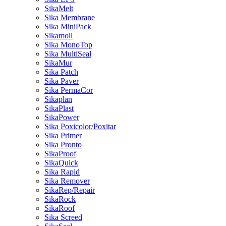
SikaMelt
Sika Membrane
Sika MiniPack
Sikamoll
Sika MonoTop
Sika MultiSeal
SikaMur
Sika Patch
Sika Paver
Sika PermaCor
Sikaplan
SikaPlast
SikaPower
Sika Poxicolor/Poxitar
Sika Primer
Sika Pronto
SikaProof
SikaQuick
Sika Rapid
Sika Remover
SikaRep/Repair
SikaRock
SikaRoof
Sika Screed