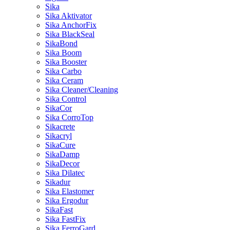
Sika
Sika Aktivator
Sika AnchorFix
Sika BlackSeal
SikaBond
Sika Boom
Sika Booster
Sika Carbo
Sika Ceram
Sika Cleaner/Cleaning
Sika Control
SikaCor
Sika CorroTop
Sikacrete
Sikacryl
SikaCure
SikaDamp
SikaDecor
Sika Dilatec
Sikadur
Sika Elastomer
Sika Ergodur
SikaFast
Sika FastFix
Sika FerroGard