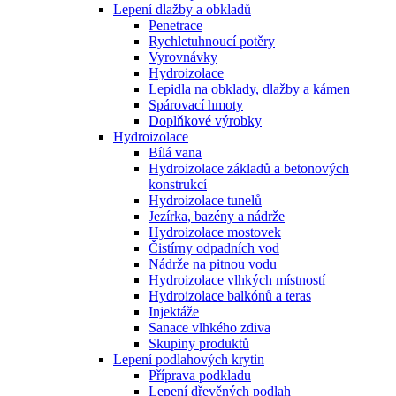
Lepení dlažby a obkladů
Penetrace
Rychletuhnoucí potěry
Vyrovnávky
Hydroizolace
Lepidla na obklady, dlažby a kámen
Spárovací hmoty
Doplňkové výrobky
Hydroizolace
Bílá vana
Hydroizolace základů a betonových
konstrukcí
Hydroizolace tunelů
Jezírka, bazény a nádrže
Hydroizolace mostovek
Čistírny odpadních vod
Nádrže na pitnou vodu
Hydroizolace vlhkých místností
Hydroizolace balkónů a teras
Injektáže
Sanace vlhkého zdiva
Skupiny produktů
Lepení podlahových krytin
Příprava podkladu
Lepení dřevěných podlah