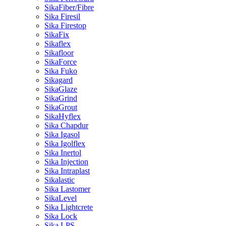
SikaFiber/Fibre
Sika Firesil
Sika Firestop
SikaFix
Sikaflex
Sikafloor
SikaForce
Sika Fuko
Sikagard
SikaGlaze
SikaGrind
SikaGrout
SikaHyflex
Sika Chapdur
Sika Igasol
Sika Igolflex
Sika Inertol
Sika Injection
Sika Intraplast
Sikalastic
Sika Lastomer
SikaLevel
Sika Lightcrete
Sika Lock
Sika LPS