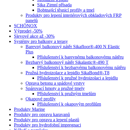
Sika Zimní přísada
Bobtnající těsnicí profily a tmel
Produkty pro lepení interiérových obkladových FRP
panelů
SCHÖNOX
Výprodej -50%
Slevové akce až -30%
Systémy pro balkony a terasy
Barevný balkonový nátěr Sikafloor®-400 N Elastic
Plus
Příslušenství k barevnému balkonovému nátěru
Bezbarvý balkonový nátěr Sikalastic®-490 T
Příslušenství k bezbarvému balkonovému nátěru
Pružná hydroizolace a lepidlo SikaBond®-T8
Příslušenství k pružné hydroizolaci a lepidlu
Oprava betonu a spádové vrstvy
Spárovací hmoty a pružné tmely
Příslušenství k pružným tmelům
Okapové profily
Příslušenství k okapovým profilům
Produkty Marine
Produkty pro opravu karavanů
Produkty pro opravu a lepení plastů
Produkty pro hydrofobní impregnaci