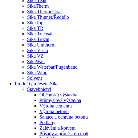
Sika Teak
SikaTherm
Sika ThermoCoat
Sika Thinner/Ředidlo
SikaTop
Sika TR
Sika Tricosal
Sika Trocal
Sika Unitherm
Sika Visco
Sika VZ
SikaWall
Sika Waterbar/Fugenband
Sika Wrap
Solvent
Produkty a řešení Sika
Stavebnictví
Občanská výstavba
Průmyslová výstavba
Výroba cementu
Výroba betonu
Sanace a ochrana betonu
Podlahy
Zalévání a kotvení
Přísady a příměsi do malt