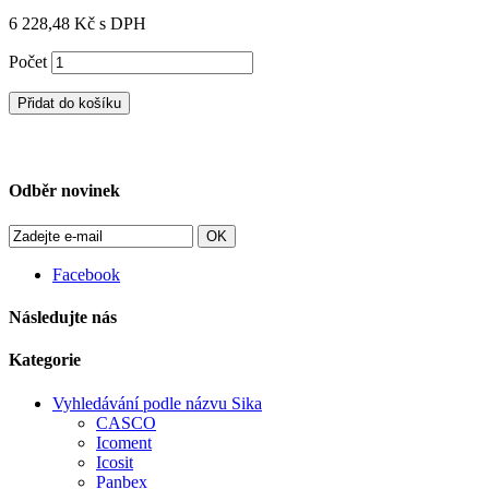
6 228,48 Kč
s DPH
Počet
Přidat do košíku
Odběr novinek
OK
Facebook
Následujte nás
Kategorie
Vyhledávání podle názvu Sika
CASCO
Icoment
Icosit
Panbex