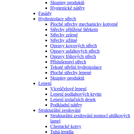
Skupiny produktů
Hygienické nátěry
Fasády
Hydroizolace střech
Ploché střechy mechanicky kotvené
Střechy přitížené štěrkem
Střechy zelené
Střechy užitné
Opravy kovových střech
Opravy asfaltových střech
Opravy fóliových střech
Příslušenství střech
Tekuté střešní hydroizolace
Ploché střechy lepené
Skupiny produktů
Lepení
Víceúčelové lepení
Lepení podlahových krytin
Lepení izolačních desek
Podkladní nátěry
Strukturální zesilování
Strukturální zesilování pomocí uhlíkových
lamel
Chemické kotvy
Tuhá lepidla