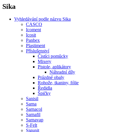
Sika
Vyhledávání podle názvu Sika
CASCO
Icoment
Icosit
Panbex
Plastiment
Příslušenství
Čistíci pomůcky
Mixery
Pistole, aplikátory
Náhradní díly
Prázdné obaly
Rohože, tkaniny, fólie
Ředidla
Špičky
Sanisil
Sarna
Sarnacol
Sarnafil
Sarnavap
S-Felt
Sigunit