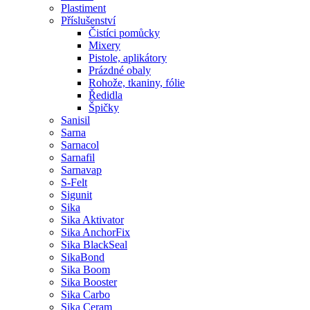
Plastiment
Příslušenství
Čistíci pomůcky
Mixery
Pistole, aplikátory
Prázdné obaly
Rohože, tkaniny, fólie
Ředidla
Špičky
Sanisil
Sarna
Sarnacol
Sarnafil
Sarnavap
S-Felt
Sigunit
Sika
Sika Aktivator
Sika AnchorFix
Sika BlackSeal
SikaBond
Sika Boom
Sika Booster
Sika Carbo
Sika Ceram