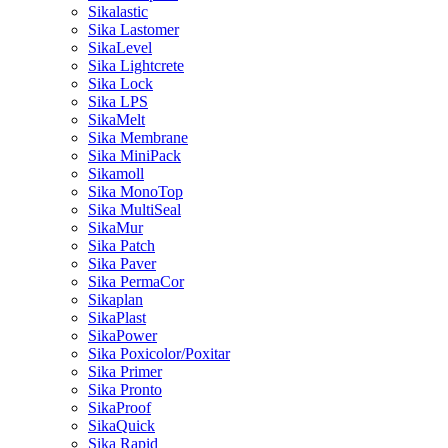
Sikalastic
Sika Lastomer
SikaLevel
Sika Lightcrete
Sika Lock
Sika LPS
SikaMelt
Sika Membrane
Sika MiniPack
Sikamoll
Sika MonoTop
Sika MultiSeal
SikaMur
Sika Patch
Sika Paver
Sika PermaCor
Sikaplan
SikaPlast
SikaPower
Sika Poxicolor/Poxitar
Sika Primer
Sika Pronto
SikaProof
SikaQuick
Sika Rapid