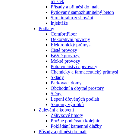
můstek
Přísady a příměsi do malt
Pytlovaný samozhutnitelný beton
Strukturální zesilování
Injektáže
Podlahy
ComfortFloor
Dekorativní povrchy
Elektronický průmysl
Čisté provozy
Běžné provozy
Mokré provozy
Potravinářství / pivovary
Chemický a farmaceutický průmysl
Sklady
Parkovací domy
Obchodní a obytné prostory
Stěny
Lepení dřevěných podlah
Skupiny výrobků
Zalévání a kotvení
Zálivkové hmoty
Pružné podlévání kolejnic
Pokládání kamenné dlažby
Přísady a příměsi do malt