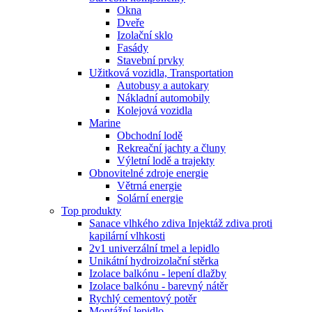
Okna
Dveře
Izolační sklo
Fasády
Stavební prvky
Užitková vozidla, Transportation
Autobusy a autokary
Nákladní automobily
Kolejová vozidla
Marine
Obchodní lodě
Rekreační jachty a čluny
Výletní lodě a trajekty
Obnovitelné zdroje energie
Větrná energie
Solární energie
Top produkty
Sanace vlhkého zdiva Injektáž zdiva proti
kapilární vlhkosti
2v1 univerzální tmel a lepidlo
Unikátní hydroizolační stěrka
Izolace balkónu - lepení dlažby
Izolace balkónu - barevný nátěr
Rychlý cementový potěr
Montážní lepidlo