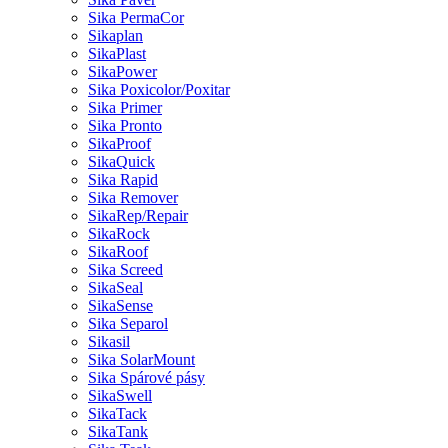
Sika PermaCor
Sikaplan
SikaPlast
SikaPower
Sika Poxicolor/Poxitar
Sika Primer
Sika Pronto
SikaProof
SikaQuick
Sika Rapid
Sika Remover
SikaRep/Repair
SikaRock
SikaRoof
Sika Screed
SikaSeal
SikaSense
Sika Separol
Sikasil
Sika SolarMount
Sika Spárové pásy
SikaSwell
SikaTack
SikaTank