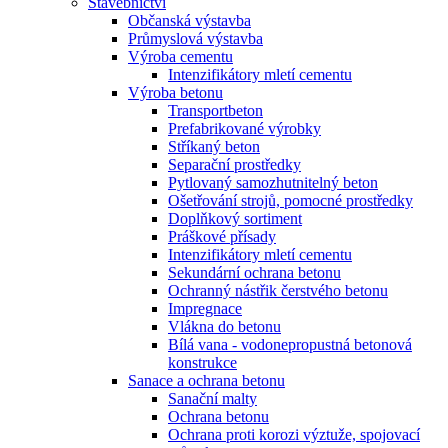
Stavebnictví
Občanská výstavba
Průmyslová výstavba
Výroba cementu
Intenzifikátory mletí cementu
Výroba betonu
Transportbeton
Prefabrikované výrobky
Stříkaný beton
Separační prostředky
Pytlovaný samozhutnitelný beton
Ošetřování strojů, pomocné prostředky
Doplňkový sortiment
Práškové přísady
Intenzifikátory mletí cementu
Sekundární ochrana betonu
Ochranný nástřik čerstvého betonu
Impregnace
Vlákna do betonu
Bílá vana - vodonepropustná betonová
konstrukce
Sanace a ochrana betonu
Sanační malty
Ochrana betonu
Ochrana proti korozi výztuže, spojovací