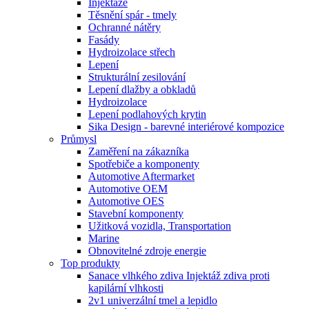
Injektáže
Těsnění spár - tmely
Ochranné nátěry
Fasády
Hydroizolace střech
Lepení
Strukturální zesilování
Lepení dlažby a obkladů
Hydroizolace
Lepení podlahových krytin
Sika Design - barevné interiérové kompozice
Průmysl
Zaměření na zákazníka
Spotřebiče a komponenty
Automotive Aftermarket
Automotive OEM
Automotive OES
Stavební komponenty
Užitková vozidla, Transportation
Marine
Obnovitelné zdroje energie
Top produkty
Sanace vlhkého zdiva Injektáž zdiva proti
kapilární vlhkosti
2v1 univerzální tmel a lepidlo