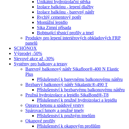
Unikátní hydroizolační stěrka
Izolace balkónu - lepení dlažby
Izolace balkónu - barevný nátěr
Rychlý cementový potěr
Montážní lepidlo
Sika Zimní přísada
Bobtnající těsnicí profily a tmel
Produkty pro lepení interiérových obkladových FRP
panelů
SCHÖNOX
Výprodej -50%
Slevové akce až -30%
Systémy pro balkony a terasy
Barevný balkonový nátěr Sikafloor®-400 N Elastic
Plus
Příslušenství k barevnému balkonovému nátěru
Bezbarvý balkonový nátěr Sikalastic®-490 T
Příslušenství k bezbarvému balkonovému nátěru
Pružná hydroizolace a lepidlo SikaBond®-T8
Příslušenství k pružné hydroizolaci a lepidlu
Oprava betonu a spádové vrstvy
Spárovací hmoty a pružné tmely
Příslušenství k pružným tmelům
Okapové profily
Příslušenství k okapovým profilům