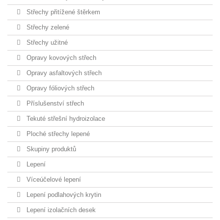
Střechy přitížené štěrkem
Střechy zelené
Střechy užitné
Opravy kovových střech
Opravy asfaltových střech
Opravy fóliových střech
Příslušenství střech
Tekuté střešní hydroizolace
Ploché střechy lepené
Skupiny produktů
Lepení
Víceúčelové lepení
Lepení podlahových krytin
Lepení izolačních desek