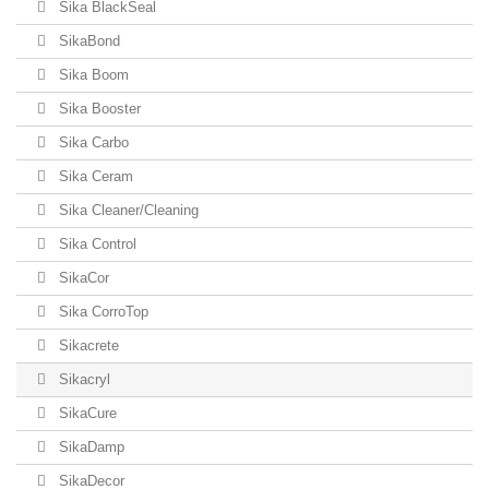
Sika BlackSeal
SikaBond
Sika Boom
Sika Booster
Sika Carbo
Sika Ceram
Sika Cleaner/Cleaning
Sika Control
SikaCor
Sika CorroTop
Sikacrete
Sikacryl
SikaCure
SikaDamp
SikaDecor