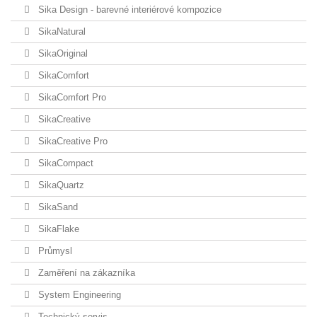
Sika Design - barevné interiérové kompozice
SikaNatural
SikaOriginal
SikaComfort
SikaComfort Pro
SikaCreative
SikaCreative Pro
SikaCompact
SikaQuartz
SikaSand
SikaFlake
Průmysl
Zaměření na zákazníka
System Engineering
Technický servis