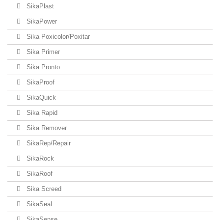
SikaPlast
SikaPower
Sika Poxicolor/Poxitar
Sika Primer
Sika Pronto
SikaProof
SikaQuick
Sika Rapid
Sika Remover
SikaRep/Repair
SikaRock
SikaRoof
Sika Screed
SikaSeal
SikaSense