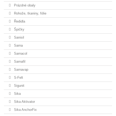
Prázdné obaly
Rohože, tkaniny, fólie
Ředidla
Špičky
Sanisil
Sarna
Sarnacol
Sarnafil
Sarnavap
S-Felt
Sigunit
Sika
Sika Aktivator
Sika AnchorFix