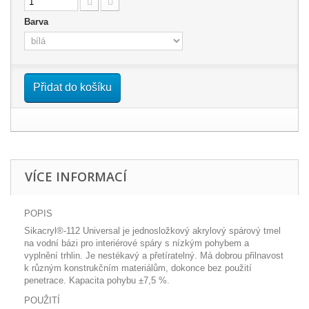
Barva
Přidat do košíku
VÍCE INFORMACÍ
POPIS
Sikacryl®-112 Universal je jednosložkový akrylový spárový tmel
na vodní bázi pro interiérové spáry s nízkým pohybem a
vyplnění trhlin. Je nestékavý a přetíratelný. Má dobrou přilnavost
k různým konstrukčním materiálům, dokonce bez použití
penetrace. Kapacita pohybu ±7,5 %.
POUŽITÍ