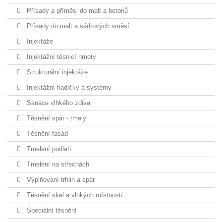
Přísady a příměsi do malt a betonů
Přísady do malt a sádrových směsí
Injektáže
Injektážní těsnicí hmoty
Strukturální injektáže
Injektážní hadičky a systémy
Sanace vlhkého zdiva
Těsnění spár - tmely
Těsnění fasád
Tmelení podlah
Tmelení na střechách
Vyplňování trhlin a spár
Těsnění skel a vlhkých místností
Speciální těsnění