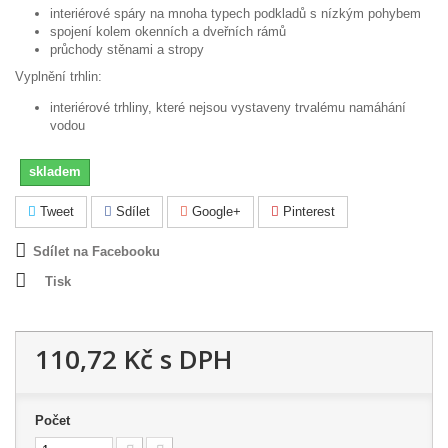
interiérové spáry na mnoha typech podkladů s nízkým pohybem
spojení kolem okenních a dveřních rámů
průchody stěnami a stropy
Vyplnění trhlin:
interiérové trhliny, které nejsou vystaveny trvalému namáhání
vodou
skladem
Tweet
Sdílet
Google+
Pinterest
Sdílet na Facebooku
Tisk
110,72 Kč
s DPH
Počet