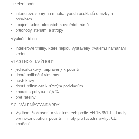
Tmelení spár:
interiérové spáry na mnoha typech podkladů s nízkým
pohybem
spojení kolem okenních a dveřních rámů
průchody stěnami a stropy
Vyplnění trhlin:
interiérové trhliny, které nejsou vystaveny trvalému namáhání
vodou
VLASTNOSTI/VÝHODY
jednosložkový, připravený k použití
dobré aplikační vlastnosti
nestékavý
dobrá přilnavost k různým podkladům
kapacita pohybu ±7,5 %
přetíratelný
SCHVÁLENÍ/STANDARDY
Vydáno Prohlašení o vlastnostech podle EN 15 651-1 - Tmely
pro nekonstrukční použití - Tmely pro fasádní prvky; CE
značení.