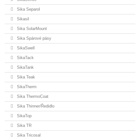
Sika Separol
Sikasil
Sika SolarMount
Sika Spárové pásy
SikaSwell
SikaTack
SikaTank
Sika Teak
SikaTherm
Sika ThermoCoat
Sika Thinner/Ředidlo
SikaTop
Sika TR
Sika Tricosal