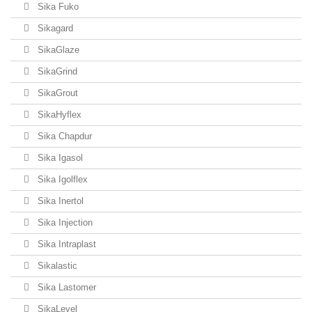
Sika Fuko
Sikagard
SikaGlaze
SikaGrind
SikaGrout
SikaHyflex
Sika Chapdur
Sika Igasol
Sika Igolflex
Sika Inertol
Sika Injection
Sika Intraplast
Sikalastic
Sika Lastomer
SikaLevel