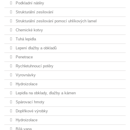
Podkladní nátěry
Strukturální zesilování
Strukturální zesilování pomocí uhlíkových lamel
Chemické kotvy
Tuhá lepidla
Lepení dlažby a obkladů
Penetrace
Rychletuhnoucí potěry
Vyrovnávky
Hydroizolace
Lepidla na obklady, dlažby a kámen
Spárovací hmoty
Doplňkové výrobky
Hydroizolace
Bílá vana