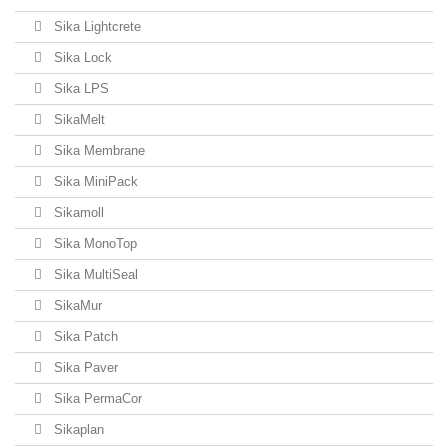
Sika Lightcrete
Sika Lock
Sika LPS
SikaMelt
Sika Membrane
Sika MiniPack
Sikamoll
Sika MonoTop
Sika MultiSeal
SikaMur
Sika Patch
Sika Paver
Sika PermaCor
Sikaplan