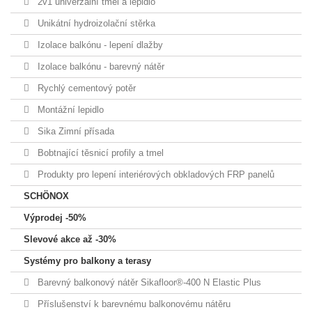
2v1 univerzální tmel a lepidlo
Unikátní hydroizolační stěrka
Izolace balkónu - lepení dlažby
Izolace balkónu - barevný nátěr
Rychlý cementový potěr
Montážní lepidlo
Sika Zimní přísada
Bobtnající těsnicí profily a tmel
Produkty pro lepení interiérových obkladových FRP panelů
SCHÖNOX
Výprodej -50%
Slevové akce až -30%
Systémy pro balkony a terasy
Barevný balkonový nátěr Sikafloor®-400 N Elastic Plus
Příslušenství k barevnému balkonovému nátěru