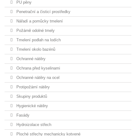
PU pěny
Penetrační a čisticí prostředky
Nářadí a pomůcky tmelení
Požárně odolné tmely
Tmelení podlah na lodích
Tmelení okolo bazénů
Ochranné nátěry
Ochrana před kyselinami
Ochranné nátěry na ocel
Protipožární nátěry
Skupiny produktů
Hygienické nátěry
Fasády
Hydroizolace střech
Ploché střechy mechanicky kotvené