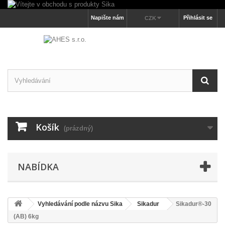
Napište nám
Přihlásit se
CZK
Košík
(prázdný)
NABÍDKA
Vyhledávání podle názvu Sika
Sikadur
Sikadur®-30
(AB) 6kg