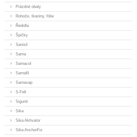
Prázdné obaly
Rohože, tkaniny, fólie
Ředidla
Špičky
Sanisil
Sarna
Sarnacol
Sarnafil
Sarnavap
S-Felt
Sigunit
Sika
Sika Aktivator
Sika AnchorFix