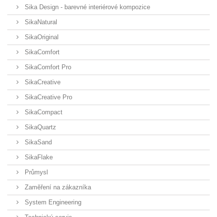
Sika Design - barevné interiérové kompozice
SikaNatural
SikaOriginal
SikaComfort
SikaComfort Pro
SikaCreative
SikaCreative Pro
SikaCompact
SikaQuartz
SikaSand
SikaFlake
Průmysl
Zaměření na zákazníka
System Engineering