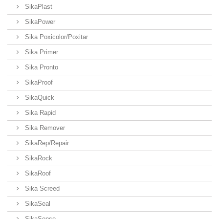
SikaPlast
SikaPower
Sika Poxicolor/Poxitar
Sika Primer
Sika Pronto
SikaProof
SikaQuick
Sika Rapid
Sika Remover
SikaRep/Repair
SikaRock
SikaRoof
Sika Screed
SikaSeal
SikaSense