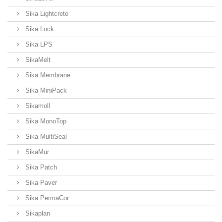
Sika Lightcrete
Sika Lock
Sika LPS
SikaMelt
Sika Membrane
Sika MiniPack
Sikamoll
Sika MonoTop
Sika MultiSeal
SikaMur
Sika Patch
Sika Paver
Sika PermaCor
Sikaplan