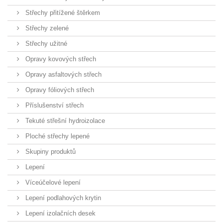
Střechy přitížené štěrkem
Střechy zelené
Střechy užitné
Opravy kovových střech
Opravy asfaltových střech
Opravy fóliových střech
Příslušenství střech
Tekuté střešní hydroizolace
Ploché střechy lepené
Skupiny produktů
Lepení
Víceúčelové lepení
Lepení podlahových krytin
Lepení izolačních desek