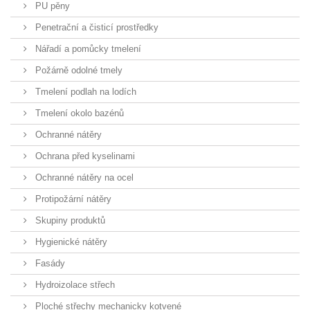
PU pěny
Penetrační a čisticí prostředky
Nářadí a pomůcky tmelení
Požárně odolné tmely
Tmelení podlah na lodích
Tmelení okolo bazénů
Ochranné nátěry
Ochrana před kyselinami
Ochranné nátěry na ocel
Protipožární nátěry
Skupiny produktů
Hygienické nátěry
Fasády
Hydroizolace střech
Ploché střechy mechanicky kotvené