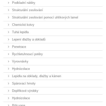
Podkladní nátěry
Strukturální zesilování
Strukturální zesilování pomocí uhlíkových lamel
Chemické kotvy
Tuhá lepidla
Lepení dlažby a obkladů
Penetrace
Rychletuhnoucí potěry
Vyrovnávky
Hydroizolace
Lepidla na obklady, dlažby a kámen
Spárovací hmoty
Doplňkové výrobky
Hydroizolace
Bílá vana