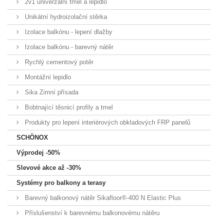
2v1 univerzální tmel a lepidlo
Unikátní hydroizolační stěrka
Izolace balkónu - lepení dlažby
Izolace balkónu - barevný nátěr
Rychlý cementový potěr
Montážní lepidlo
Sika Zimní přísada
Bobtnající těsnicí profily a tmel
Produkty pro lepení interiérových obkladových FRP panelů
SCHÖNOX
Výprodej -50%
Slevové akce až -30%
Systémy pro balkony a terasy
Barevný balkonový nátěr Sikafloor®-400 N Elastic Plus
Příslušenství k barevnému balkonovému nátěru