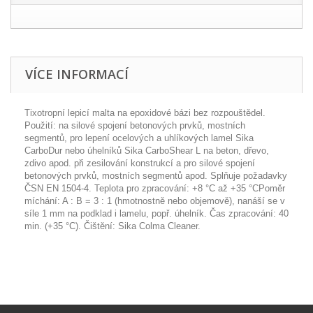
VÍCE INFORMACÍ
Tixotropní lepicí malta na epoxidové bázi bez rozpouštědel.
Použití: na silové spojení betonových prvků, mostních
segmentů, pro lepení ocelových a uhlíkových lamel Sika
CarboDur nebo úhelníků Sika CarboShear L na beton, dřevo,
zdivo apod. při zesilování konstrukcí a pro silové spojení
betonových prvků, mostních segmentů apod. Splňuje požadavky
ČSN EN 1504-4. Teplota pro zpracování: +8 °C až +35 °CPoměr
míchání: A : B = 3 : 1 (hmotnostně nebo objemově), nanáší se v
síle 1 mm na podklad i lamelu, popř. úhelník. Čas zpracování: 40
min. (+35 °C). Čištění: Sika Colma Cleaner.