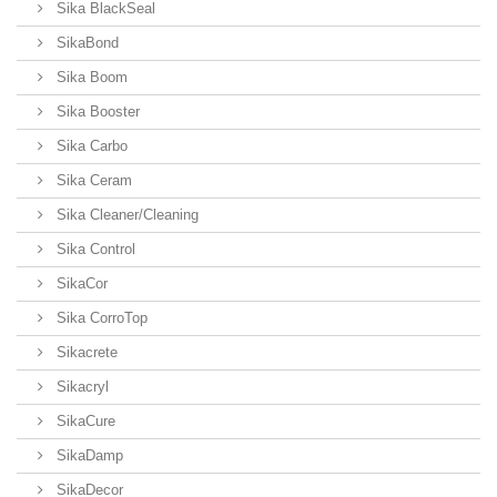
Sika BlackSeal
SikaBond
Sika Boom
Sika Booster
Sika Carbo
Sika Ceram
Sika Cleaner/Cleaning
Sika Control
SikaCor
Sika CorroTop
Sikacrete
Sikacryl
SikaCure
SikaDamp
SikaDecor