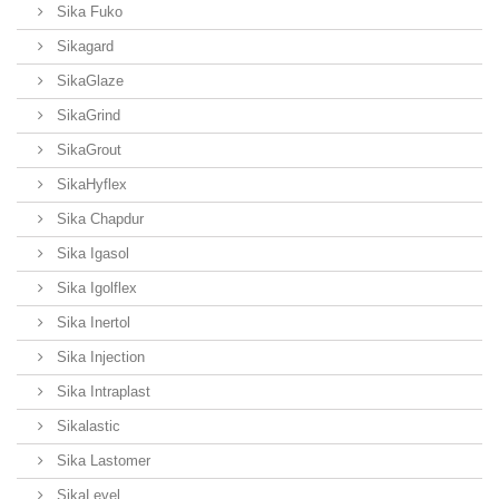
Sika Fuko
Sikagard
SikaGlaze
SikaGrind
SikaGrout
SikaHyflex
Sika Chapdur
Sika Igasol
Sika Igolflex
Sika Inertol
Sika Injection
Sika Intraplast
Sikalastic
Sika Lastomer
SikaLevel