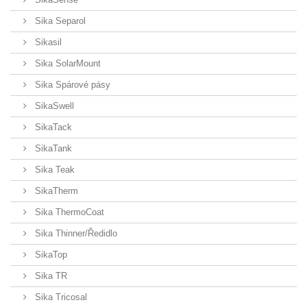
Sika Separol
Sikasil
Sika SolarMount
Sika Spárové pásy
SikaSwell
SikaTack
SikaTank
Sika Teak
SikaTherm
Sika ThermoCoat
Sika Thinner/Ředidlo
SikaTop
Sika TR
Sika Tricosal