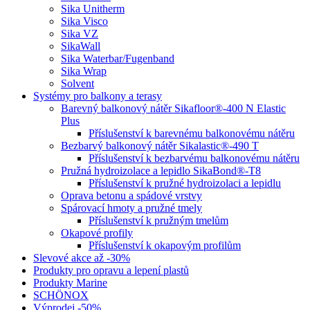
Sika Unitherm
Sika Visco
Sika VZ
SikaWall
Sika Waterbar/Fugenband
Sika Wrap
Solvent
Systémy pro balkony a terasy
Barevný balkonový nátěr Sikafloor®-400 N Elastic
Plus
Příslušenství k barevnému balkonovému nátěru
Bezbarvý balkonový nátěr Sikalastic®-490 T
Příslušenství k bezbarvému balkonovému nátěru
Pružná hydroizolace a lepidlo SikaBond®-T8
Příslušenství k pružné hydroizolaci a lepidlu
Oprava betonu a spádové vrstvy
Spárovací hmoty a pružné tmely
Příslušenství k pružným tmelům
Okapové profily
Příslušenství k okapovým profilům
Slevové akce až -30%
Produkty pro opravu a lepení plastů
Produkty Marine
SCHÖNOX
Výprodej -50%