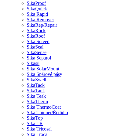
SikaProof
SikaQuick
Sika Rapid
Sika Remover
SikaRep/Repair
SikaRock
SikaRoof
Sika Screed
SikaSeal
SikaSense
Sika Separol
Sikasil
Sika SolarMount
Sika Spárové pásy
SikaSwell
SikaTack
SikaTank
Sika Teak
SikaTherm
Sika ThermoCoat
Sika Thinner/Ředidlo
SikaTop
Sika TR
Sika Tricosal
Sika Trocal