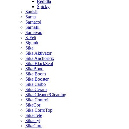
Ředidla
Špičky
Sanisil
Sarna
Sarnacol
Sarnafil
Sarnavap
S-Felt
Sigunit
Sika
Sika Aktivator
Sika AnchorFix
Sika BlackSeal
SikaBond
Sika Boom
Sika Booster
Sika Carbo
Sika Ceram
Sika Cleaner/Cleaning
Sika Control
SikaCor
Sika CorroTop
Sikacrete
Sikacryl
SikaCure