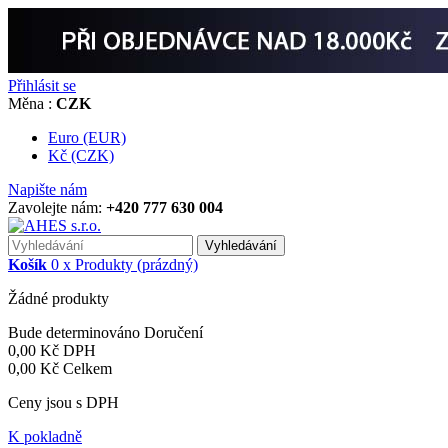
Přihlásit se
Měna :
CZK
Euro (EUR)
Kč (CZK)
Napište nám
Zavolejte nám:
+420 777 630 004
Vyhledávání
Košík
0
x
Produkty
(prázdný)
Žádné produkty
Bude determinováno
Doručení
0,00 Kč
DPH
0,00 Kč
Celkem
Ceny jsou s DPH
K pokladně