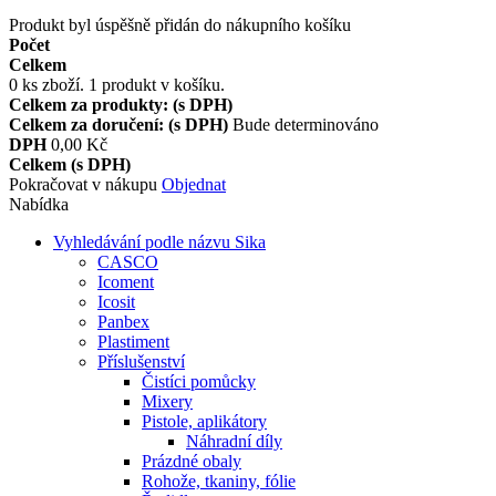
Produkt byl úspěšně přidán do nákupního košíku
Počet
Celkem
0
ks zboží.
1 produkt v košíku.
Celkem za produkty: (s DPH)
Celkem za doručení: (s DPH)
Bude determinováno
DPH
0,00 Kč
Celkem (s DPH)
Pokračovat v nákupu
Objednat
Nabídka
Vyhledávání podle názvu Sika
CASCO
Icoment
Icosit
Panbex
Plastiment
Příslušenství
Čistíci pomůcky
Mixery
Pistole, aplikátory
Náhradní díly
Prázdné obaly
Rohože, tkaniny, fólie