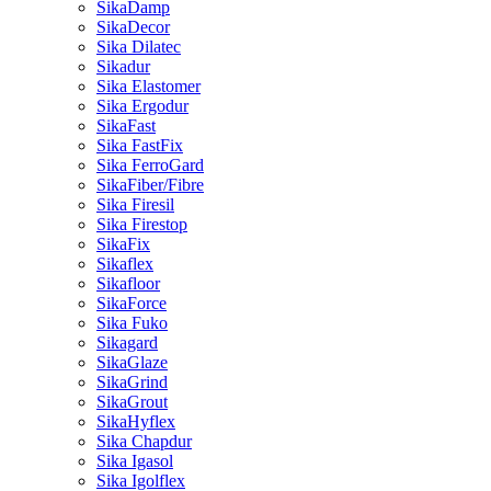
SikaDamp
SikaDecor
Sika Dilatec
Sikadur
Sika Elastomer
Sika Ergodur
SikaFast
Sika FastFix
Sika FerroGard
SikaFiber/Fibre
Sika Firesil
Sika Firestop
SikaFix
Sikaflex
Sikafloor
SikaForce
Sika Fuko
Sikagard
SikaGlaze
SikaGrind
SikaGrout
SikaHyflex
Sika Chapdur
Sika Igasol
Sika Igolflex