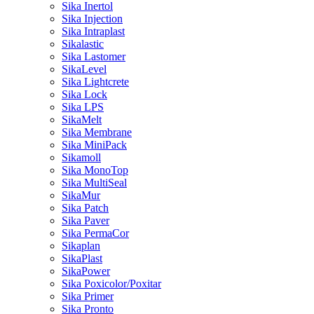
Sika Inertol
Sika Injection
Sika Intraplast
Sikalastic
Sika Lastomer
SikaLevel
Sika Lightcrete
Sika Lock
Sika LPS
SikaMelt
Sika Membrane
Sika MiniPack
Sikamoll
Sika MonoTop
Sika MultiSeal
SikaMur
Sika Patch
Sika Paver
Sika PermaCor
Sikaplan
SikaPlast
SikaPower
Sika Poxicolor/Poxitar
Sika Primer
Sika Pronto