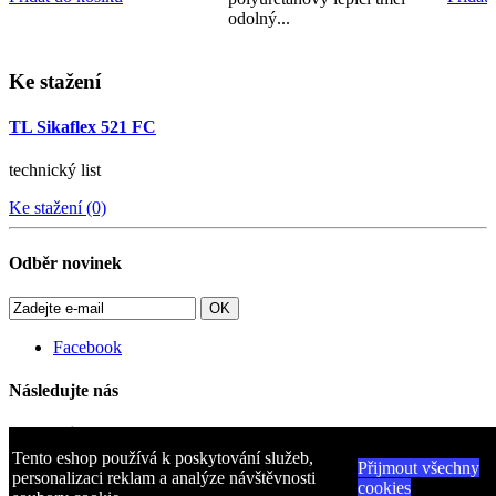
odolný...
Přidat do košíku
Ke stažení
TL Sikaflex 521 FC
technický list
Ke stažení (0)
Odběr novinek
OK
Facebook
Následujte nás
Kategorie
Tento eshop používá k poskytování služeb,
Přijmout všechny
Informace
personalizaci reklam a analýze návštěvnosti
cookies