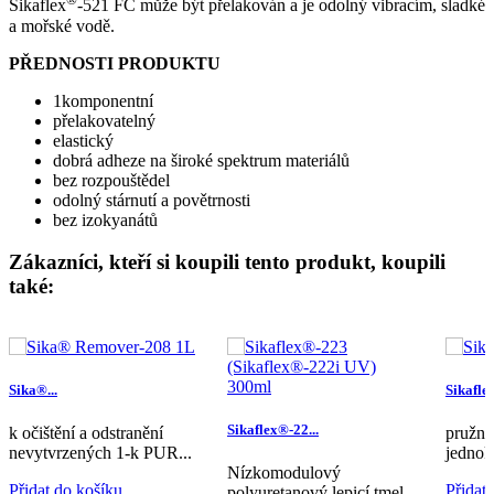
Sikaflex
-521 FC může být přelakován a je odolný vibracím, sladké
a mořské vodě.
PŘEDNOSTI PRODUKTU
1komponentní
přelakovatelný
elastický
dobrá adheze na široké spektrum materiálů
bez rozpouštědel
odolný stárnutí a povětrnosti
bez izokyanátů
Zákazníci, kteří si koupili tento produkt, koupili
také:
Sika®...
Sikafle
Sikaflex®-22...
k očištění a odstranění
pružný,
nevytvrzených 1-k PUR...
jednok
Nízkomodulový
Přidat do košíku
Přidat
polyuretanový lepicí tmel