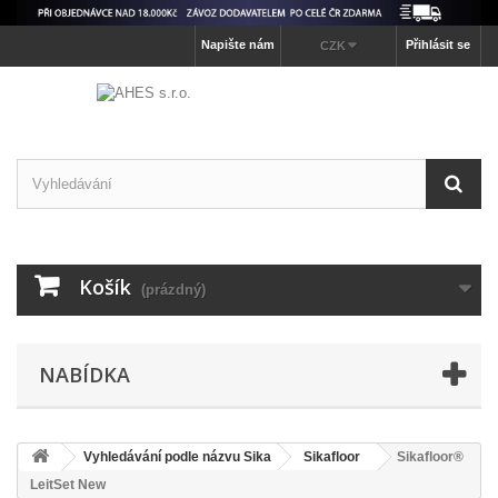
Napište nám
Přihlásit se
CZK
Košík
(prázdný)
NABÍDKA
Vyhledávání podle názvu Sika
Sikafloor
Sikafloor®
LeitSet New