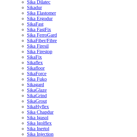
Sika Dilatec
Sikadur
Sika Elastomer
Sika Ergodur
SikaFast
Sika FastFix
Sika FerroGard
SikaFiber/Fibre
Sika Firesil
Sika Firestop
SikaFix
Sikaflex
Sikafloor
SikaForce
Sika Fuko
Sikagard
SikaGlaze
SikaGrind
SikaGrout
SikaHyflex
Sika Chapdur
Sika Igasol
Sika Igolflex
Sika Inertol
Sika Injection