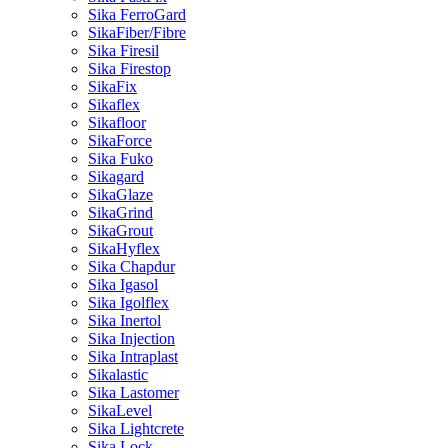
Sika FerroGard
SikaFiber/Fibre
Sika Firesil
Sika Firestop
SikaFix
Sikaflex
Sikafloor
SikaForce
Sika Fuko
Sikagard
SikaGlaze
SikaGrind
SikaGrout
SikaHyflex
Sika Chapdur
Sika Igasol
Sika Igolflex
Sika Inertol
Sika Injection
Sika Intraplast
Sikalastic
Sika Lastomer
SikaLevel
Sika Lightcrete
Sika Lock