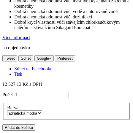
Dobrá chemická odolnost vůči mastným kyselinám z krémů a
kosmetiky
Dobrá chemická odolnost vůči vodě a chlorované vodě
Dobrá chemická odolnost vůči dezinfekci
Dobré krycí vlastnosti vůči stávajícím chlorkaučukovým
nátěrům a stávajícímu Sikagard Poolcoat
Více informací
na objednávku
Tweet
Sdílet
Google+
Pinterest
Sdílet na Facebooku
Tisk
12 527,13 Kč
s DPH
Počet
Barva
Přidat do košíku