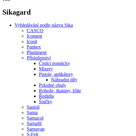
Sikagard
Vyhledávání podle názvu Sika
CASCO
Icoment
Icosit
Panbex
Plastiment
Příslušenství
Čistíci pomůcky
Mixery
Pistole, aplikátory
Náhradní díly
Prázdné obaly
Rohože, tkaniny, fólie
Ředidla
Špičky
Sanisil
Sarna
Sarnacol
Sarnafil
Sarnavap
S-Felt