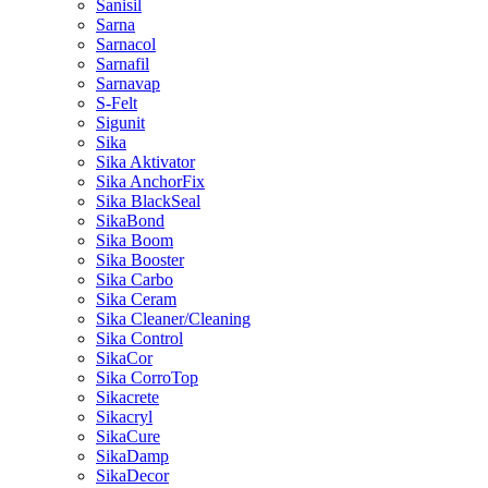
Sanisil
Sarna
Sarnacol
Sarnafil
Sarnavap
S-Felt
Sigunit
Sika
Sika Aktivator
Sika AnchorFix
Sika BlackSeal
SikaBond
Sika Boom
Sika Booster
Sika Carbo
Sika Ceram
Sika Cleaner/Cleaning
Sika Control
SikaCor
Sika CorroTop
Sikacrete
Sikacryl
SikaCure
SikaDamp
SikaDecor