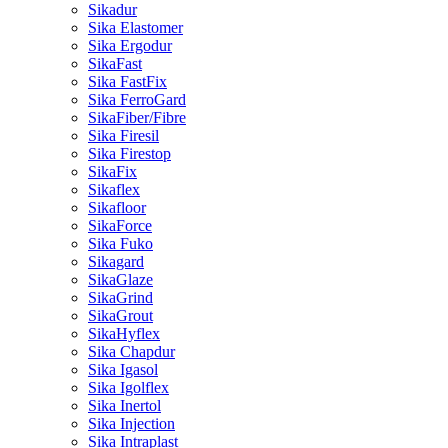
Sikadur
Sika Elastomer
Sika Ergodur
SikaFast
Sika FastFix
Sika FerroGard
SikaFiber/Fibre
Sika Firesil
Sika Firestop
SikaFix
Sikaflex
Sikafloor
SikaForce
Sika Fuko
Sikagard
SikaGlaze
SikaGrind
SikaGrout
SikaHyflex
Sika Chapdur
Sika Igasol
Sika Igolflex
Sika Inertol
Sika Injection
Sika Intraplast