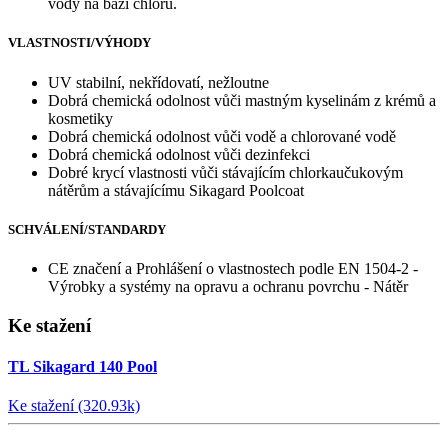
vody na bázi chlóru.
VLASTNOSTI/VÝHODY
UV stabilní, nekřídovatí, nežloutne
Dobrá chemická odolnost vůči mastným kyselinám z krémů a
kosmetiky
Dobrá chemická odolnost vůči vodě a chlorované vodě
Dobrá chemická odolnost vůči dezinfekci
Dobré krycí vlastnosti vůči stávajícím chlorkaučukovým
nátěrům a stávajícímu Sikagard Poolcoat
SCHVÁLENÍ/STANDARDY
CE značení a Prohlášení o vlastnostech podle EN 1504-2 -
Výrobky a systémy na opravu a ochranu povrchu - Nátěr
Ke stažení
TL Sikagard 140 Pool
Ke stažení (320.93k)