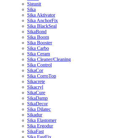
Sigunit
Sika
Sika Aktivator
Sika AnchorFix
Sika BlackSeal
SikaBond
Sika Boom
Sika Booster
Sika Carbo
Sika Ceram
Sika Cleaner/Cleaning
Sika Control
SikaCor
Sika CorroTop
Sikacrete
Sikacryl
SikaCure
SikaDamp
SikaDecor
Sika Dilatec
Sikadur
Sika Elastomer
Sika Ergodur
SikaFast
Sika FastFix