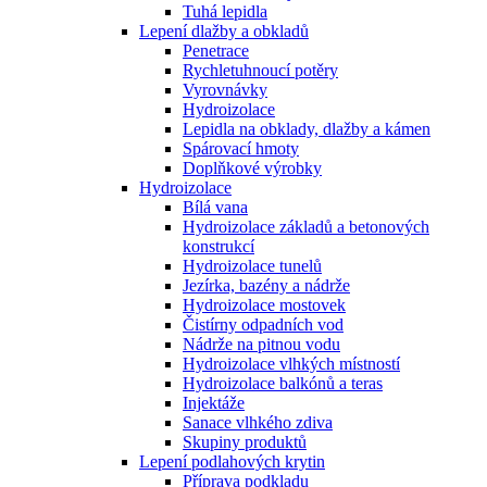
Tuhá lepidla
Lepení dlažby a obkladů
Penetrace
Rychletuhnoucí potěry
Vyrovnávky
Hydroizolace
Lepidla na obklady, dlažby a kámen
Spárovací hmoty
Doplňkové výrobky
Hydroizolace
Bílá vana
Hydroizolace základů a betonových
konstrukcí
Hydroizolace tunelů
Jezírka, bazény a nádrže
Hydroizolace mostovek
Čistírny odpadních vod
Nádrže na pitnou vodu
Hydroizolace vlhkých místností
Hydroizolace balkónů a teras
Injektáže
Sanace vlhkého zdiva
Skupiny produktů
Lepení podlahových krytin
Příprava podkladu