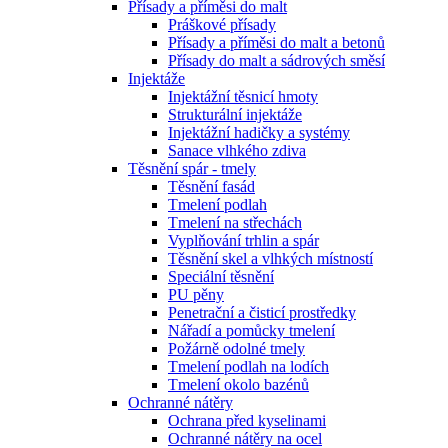
Přísady a příměsi do malt
Práškové přísady
Přísady a příměsi do malt a betonů
Přísady do malt a sádrových směsí
Injektáže
Injektážní těsnicí hmoty
Strukturální injektáže
Injektážní hadičky a systémy
Sanace vlhkého zdiva
Těsnění spár - tmely
Těsnění fasád
Tmelení podlah
Tmelení na střechách
Vyplňování trhlin a spár
Těsnění skel a vlhkých místností
Speciální těsnění
PU pěny
Penetrační a čisticí prostředky
Nářadí a pomůcky tmelení
Požárně odolné tmely
Tmelení podlah na lodích
Tmelení okolo bazénů
Ochranné nátěry
Ochrana před kyselinami
Ochranné nátěry na ocel