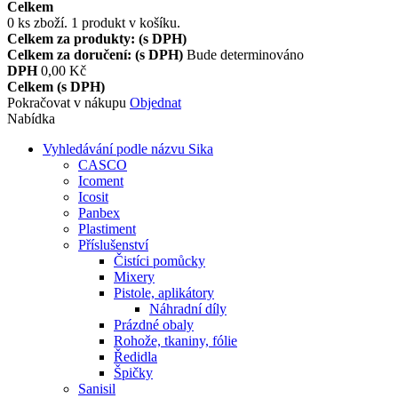
Celkem
0
ks zboží.
1 produkt v košíku.
Celkem za produkty: (s DPH)
Celkem za doručení: (s DPH)
Bude determinováno
DPH
0,00 Kč
Celkem (s DPH)
Pokračovat v nákupu
Objednat
Nabídka
Vyhledávání podle názvu Sika
CASCO
Icoment
Icosit
Panbex
Plastiment
Příslušenství
Čistíci pomůcky
Mixery
Pistole, aplikátory
Náhradní díly
Prázdné obaly
Rohože, tkaniny, fólie
Ředidla
Špičky
Sanisil