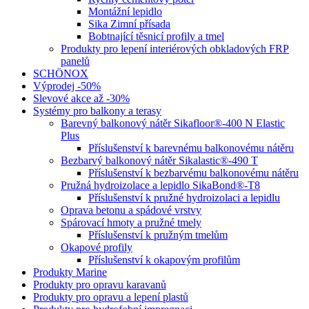
Montážní lepidlo
Sika Zimní přísada
Bobtnající těsnicí profily a tmel
Produkty pro lepení interiérových obkladových FRP
panelů
SCHÖNOX
Výprodej -50%
Slevové akce až -30%
Systémy pro balkony a terasy
Barevný balkonový nátěr Sikafloor®-400 N Elastic
Plus
Příslušenství k barevnému balkonovému nátěru
Bezbarvý balkonový nátěr Sikalastic®-490 T
Příslušenství k bezbarvému balkonovému nátěru
Pružná hydroizolace a lepidlo SikaBond®-T8
Příslušenství k pružné hydroizolaci a lepidlu
Oprava betonu a spádové vrstvy
Spárovací hmoty a pružné tmely
Příslušenství k pružným tmelům
Okapové profily
Příslušenství k okapovým profilům
Produkty Marine
Produkty pro opravu karavanů
Produkty pro opravu a lepení plastů