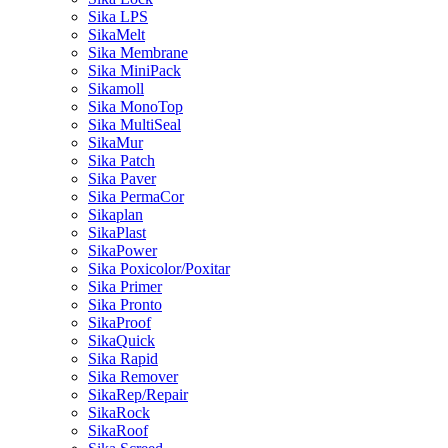
Sika LPS
SikaMelt
Sika Membrane
Sika MiniPack
Sikamoll
Sika MonoTop
Sika MultiSeal
SikaMur
Sika Patch
Sika Paver
Sika PermaCor
Sikaplan
SikaPlast
SikaPower
Sika Poxicolor/Poxitar
Sika Primer
Sika Pronto
SikaProof
SikaQuick
Sika Rapid
Sika Remover
SikaRep/Repair
SikaRock
SikaRoof