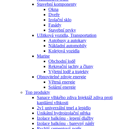
Stavební komponenty
Okna
Dveře
Izolační sklo
Fasády
Stavební prvky
Užitková vozidla, Transportation
Autobusy a autokary
Nákladní automobily
Kolejová vozidla
Marine
Obchodní lodě
Rekreační jachty a čluny
Výletní lodě a trajekty
Obnovitelné zdroje energie
Větrná energie
Solární energie
Top produkty
Sanace vlhkého zdiva Injektáž zdiva proti
kapilární vlhkosti
2v1 univerzální tmel a lepidlo
Unikátní hydroizolační stěrka
Izolace balkónu - lepení dlažby
Izolace balkónu - barevný nátěr
Rychlý cementový potěr