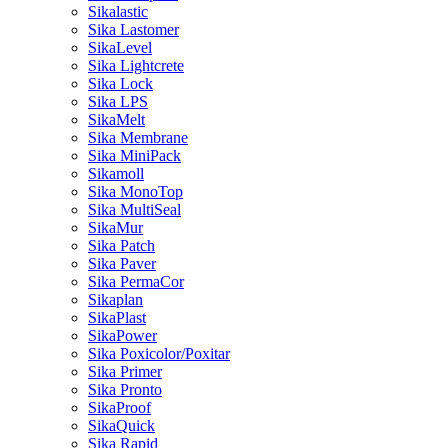
Sikalastic
Sika Lastomer
SikaLevel
Sika Lightcrete
Sika Lock
Sika LPS
SikaMelt
Sika Membrane
Sika MiniPack
Sikamoll
Sika MonoTop
Sika MultiSeal
SikaMur
Sika Patch
Sika Paver
Sika PermaCor
Sikaplan
SikaPlast
SikaPower
Sika Poxicolor/Poxitar
Sika Primer
Sika Pronto
SikaProof
SikaQuick
Sika Rapid