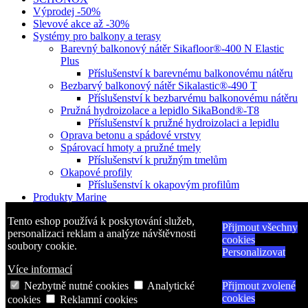
Výprodej -50%
Slevové akce až -30%
Systémy pro balkony a terasy
Barevný balkonový nátěr Sikafloor®-400 N Elastic
Plus
Příslušenství k barevnému balkonovému nátěru
Bezbarvý balkonový nátěr Sikalastic®-490 T
Příslušenství k bezbarvému balkonovému nátěru
Pružná hydroizolace a lepidlo SikaBond®-T8
Příslušenství k pružné hydroizolaci a lepidlu
Oprava betonu a spádové vrstvy
Spárovací hmoty a pružné tmely
Příslušenství k pružným tmelům
Okapové profily
Příslušenství k okapovým profilům
Produkty Marine
Produkty pro opravu karavanů
Tento eshop používá k poskytování služeb,
Produkty pro opravu a lepení plastů
Přijmout všechny
personalizaci reklam a analýze návštěvnosti
Produkty pro hydrofobní impregnaci
cookies
soubory cookie.
Nářadí a pomůcky
Personalizovat
Více informací
Informace
Nezbytně nutné cookies
Analytické
Přijmout zvolené
cookies
cookies
Reklamní cookies
Naše prodejny