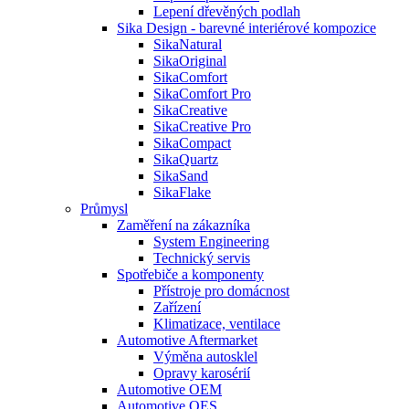
Lepení dřevěných podlah
Sika Design - barevné interiérové kompozice
SikaNatural
SikaOriginal
SikaComfort
SikaComfort Pro
SikaCreative
SikaCreative Pro
SikaCompact
SikaQuartz
SikaSand
SikaFlake
Průmysl
Zaměření na zákazníka
System Engineering
Technický servis
Spotřebiče a komponenty
Přístroje pro domácnost
Zařízení
Klimatizace, ventilace
Automotive Aftermarket
Výměna autosklel
Opravy karosérií
Automotive OEM
Automotive OES