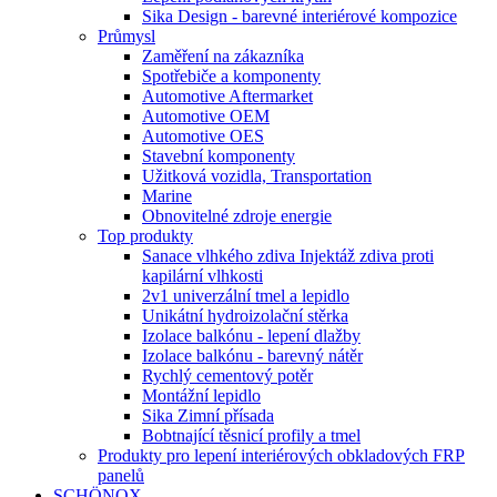
Sika Design - barevné interiérové kompozice
Průmysl
Zaměření na zákazníka
Spotřebiče a komponenty
Automotive Aftermarket
Automotive OEM
Automotive OES
Stavební komponenty
Užitková vozidla, Transportation
Marine
Obnovitelné zdroje energie
Top produkty
Sanace vlhkého zdiva Injektáž zdiva proti
kapilární vlhkosti
2v1 univerzální tmel a lepidlo
Unikátní hydroizolační stěrka
Izolace balkónu - lepení dlažby
Izolace balkónu - barevný nátěr
Rychlý cementový potěr
Montážní lepidlo
Sika Zimní přísada
Bobtnající těsnicí profily a tmel
Produkty pro lepení interiérových obkladových FRP
panelů
SCHÖNOX