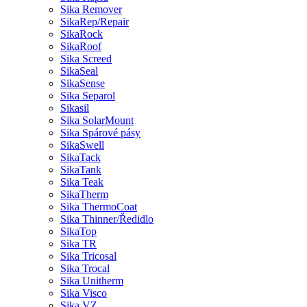
Sika Remover
SikaRep/Repair
SikaRock
SikaRoof
Sika Screed
SikaSeal
SikaSense
Sika Separol
Sikasil
Sika SolarMount
Sika Spárové pásy
SikaSwell
SikaTack
SikaTank
Sika Teak
SikaTherm
Sika ThermoCoat
Sika Thinner/Ředidlo
SikaTop
Sika TR
Sika Tricosal
Sika Trocal
Sika Unitherm
Sika Visco
Sika VZ