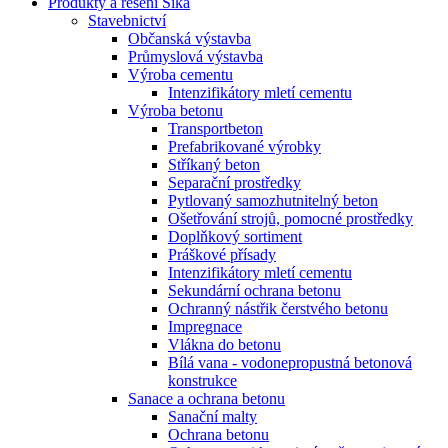
Produkty a řešení Sika
Stavebnictví
Občanská výstavba
Průmyslová výstavba
Výroba cementu
Intenzifikátory mletí cementu
Výroba betonu
Transportbeton
Prefabrikované výrobky
Stříkaný beton
Separační prostředky
Pytlovaný samozhutnitelný beton
Ošetřování strojů, pomocné prostředky
Doplňkový sortiment
Práškové přísady
Intenzifikátory mletí cementu
Sekundární ochrana betonu
Ochranný nástřik čerstvého betonu
Impregnace
Vlákna do betonu
Bílá vana - vodonepropustná betonová
konstrukce
Sanace a ochrana betonu
Sanační malty
Ochrana betonu