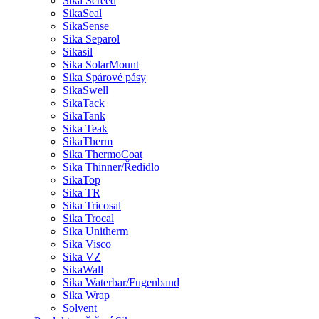
Sika Screed
SikaSeal
SikaSense
Sika Separol
Sikasil
Sika SolarMount
Sika Spárové pásy
SikaSwell
SikaTack
SikaTank
Sika Teak
SikaTherm
Sika ThermoCoat
Sika Thinner/Ředidlo
SikaTop
Sika TR
Sika Tricosal
Sika Trocal
Sika Unitherm
Sika Visco
Sika VZ
SikaWall
Sika Waterbar/Fugenband
Sika Wrap
Solvent