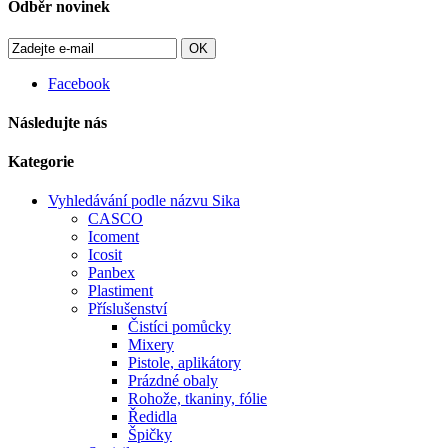
Odběr novinek
OK
Facebook
Následujte nás
Kategorie
Vyhledávání podle názvu Sika
CASCO
Icoment
Icosit
Panbex
Plastiment
Příslušenství
Čistíci pomůcky
Mixery
Pistole, aplikátory
Prázdné obaly
Rohože, tkaniny, fólie
Ředidla
Špičky