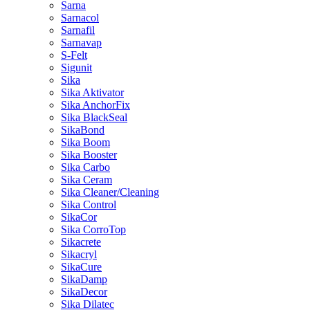
Sarna
Sarnacol
Sarnafil
Sarnavap
S-Felt
Sigunit
Sika
Sika Aktivator
Sika AnchorFix
Sika BlackSeal
SikaBond
Sika Boom
Sika Booster
Sika Carbo
Sika Ceram
Sika Cleaner/Cleaning
Sika Control
SikaCor
Sika CorroTop
Sikacrete
Sikacryl
SikaCure
SikaDamp
SikaDecor
Sika Dilatec