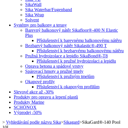
SikaWall
Sika Waterbar/Fugenband
Sika Wrap
Solvent
Systémy pro balkony a terasy
Barevný balkonový nátěr Sikafloor®-400 N Elastic
Plus
Příslušenství k barevnému balkonovému nátěru
Bezbarvý balkonový nátěr Sikalastic®-490 T
Příslušenství k bezbarvému balkonovému nátěru
Pružná hydroizolace a lepidlo SikaBond®-T8
Příslušenství k pružné hydroizolaci a lepidlu
Oprava betonu a spádové vrstvy
Spárovací hmoty a pružné tmely
Příslušenství k pružným tmelům
Okapové profily
Příslušenství k okapovým profilům
Slevové akce až -30%
Produkty pro opravu a lepení plastů
Produkty Marine
SCHÖNOX
Výprodej -50%
>
Vyhledávání podle názvu Sika
>
Sikagard
>
SikaGard®-140 Pool
10L