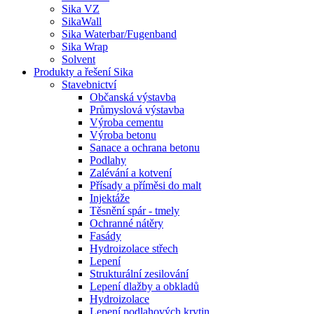
Sika VZ
SikaWall
Sika Waterbar/Fugenband
Sika Wrap
Solvent
Produkty a řešení Sika
Stavebnictví
Občanská výstavba
Průmyslová výstavba
Výroba cementu
Výroba betonu
Sanace a ochrana betonu
Podlahy
Zalévání a kotvení
Přísady a příměsi do malt
Injektáže
Těsnění spár - tmely
Ochranné nátěry
Fasády
Hydroizolace střech
Lepení
Strukturální zesilování
Lepení dlažby a obkladů
Hydroizolace
Lepení podlahových krytin