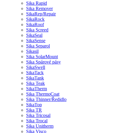
Sika Rapid
Sika Remover
SikaRep/Repair
SikaRock
SikaRoof
Sika Screed
SikaSeal
SikaSense
Sika Separol
Sikasil
Sika SolarMount
Sika Spárové pásy
SikaSwell
SikaTack
SikaTank
Sika Teak
SikaTherm
Sika ThermoCoat
Sika Thinner/Ředidlo
SikaTop
Sika TR
Sika Tricosal
Sika Trocal
Sika Unitherm
Sika Visco