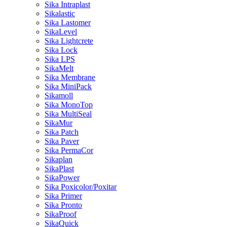
Sika Intraplast
Sikalastic
Sika Lastomer
SikaLevel
Sika Lightcrete
Sika Lock
Sika LPS
SikaMelt
Sika Membrane
Sika MiniPack
Sikamoll
Sika MonoTop
Sika MultiSeal
SikaMur
Sika Patch
Sika Paver
Sika PermaCor
Sikaplan
SikaPlast
SikaPower
Sika Poxicolor/Poxitar
Sika Primer
Sika Pronto
SikaProof
SikaQuick