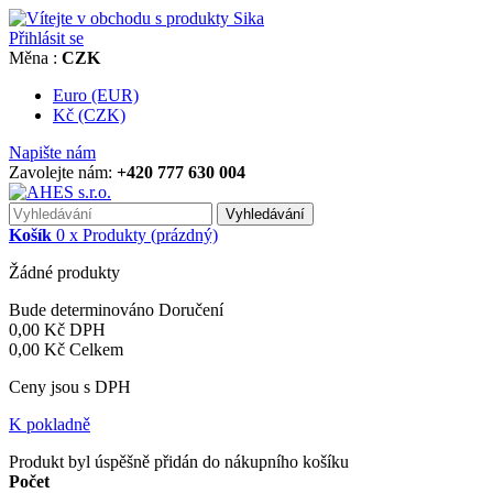
Přihlásit se
Měna :
CZK
Euro (EUR)
Kč (CZK)
Napište nám
Zavolejte nám:
+420 777 630 004
Vyhledávání
Košík
0
x
Produkty
(prázdný)
Žádné produkty
Bude determinováno
Doručení
0,00 Kč
DPH
0,00 Kč
Celkem
Ceny jsou s DPH
K pokladně
Produkt byl úspěšně přidán do nákupního košíku
Počet