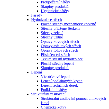
Protipožární nátěry
Skupiny produktů
Hygienické nátěry
Fasády
Hydroizolace střech
Ploché střechy mechanicky kotvené
Střechy přitížené štěrkem
Střechy zelené
Střechy užitné
Opravy kovových střech
Opravy asfaltových střech
Opravy fóliových střech
Příslušenství střech
Tekuté střešní hydroizolace
Ploché střechy lepené
Skupiny produktů
Lepení
Víceúčelové lepení
Lepení podlahových krytin
Lepení izolačních desek
Podkladní nátěry
Strukturální zesilování
Strukturální zesilování pomocí uhlíkových
lamel
Chemické kotvy