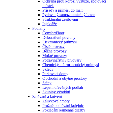
Ochrana proti korozi výztuže, spojovací
můstek
Přísady a příměsi do malt
Pytlovaný samozhutnitelný beton
Strukturální zesilování
Injektáže
Podlahy
ComfortFloor
Dekorativní povrchy
Elektronický průmysl
Čisté provozy
Běžné provozy
Mokré provozy
Potravinářství / pivovary
Chemický a farmaceutický průmysl
Sklady
Parkovací domy
Obchodní a obytné prostory
Stěny
Lepení dřevěných podlah
Skupiny výrobků
Zalévání a kotvení
Zálivkové hmoty
Pružné podlévání kolejnic
Pokládání kamenné dlažby