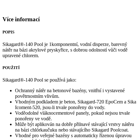
Více informací
POPIS
Sikagard®-140 Pool je 1komponentní, vodní disperze, barevný
nátěr na bázi akrylové pryskyřice, s dobrou odolností vůči vodě
upravené chlorem.
POUŽITÍ
Sikagard®-140 Pool se používá jako:
Ochranný nátěr na betonové bazény, vnitřní i vystavené
povětrnostním vlivům.
Vhodným podkladem je beton, Sikagard-720 EpoCem a Sika
Icoment-520, jsou-li trvale ponořeny do vody.
Voděodolné vláknocementové panely, pokud nejsou trvale
ponořeny ve vodě.
Může být aplikován na dobře přilnavé stávající vrstvy nátěru
na bázi chlórkaučuku nebo stávajícího Sikagard Poolcoat.
Vhodné pro veřejné bazény s automaticky řízenou úpravou