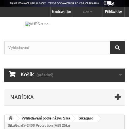
Napište nám
Přihlásit se
CZK
Košík
(prázdný)
NABÍDKA
Vyhledávání podle názvu Sika
Sikagard
SikaGard®-2406 Protection (AB) 25kg