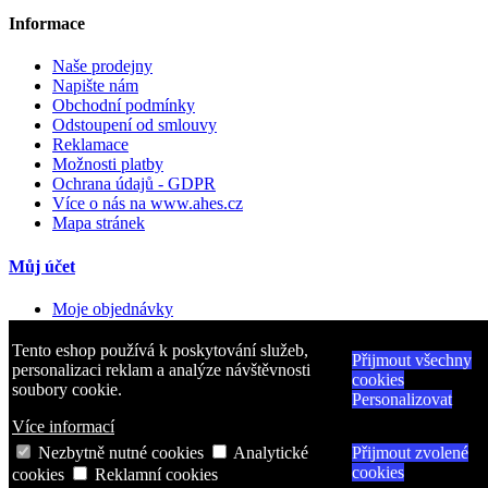
Informace
Naše prodejny
Napište nám
Obchodní podmínky
Odstoupení od smlouvy
Reklamace
Možnosti platby
Ochrana údajů - GDPR
Více o nás na www.ahes.cz
Mapa stránek
Můj účet
Moje objednávky
Moje vrácené produkty
Moje dobropisy
Tento eshop používá k poskytování služeb,
Přijmout všechny
Moje adresy
personalizaci reklam a analýze návštěvnosti
cookies
Osobní údaje
soubory cookie.
Personalizovat
Moje slevové kupóny
Více informací
Kontakt
Nezbytně nutné cookies
Analytické
Přijmout zvolené
cookies
cookies
Reklamní cookies