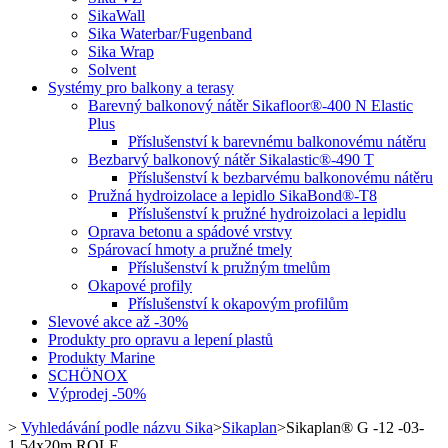
SikaWall
Sika Waterbar/Fugenband
Sika Wrap
Solvent
Systémy pro balkony a terasy
Barevný balkonový nátěr Sikafloor®-400 N Elastic
Plus
Příslušenství k barevnému balkonovému nátěru
Bezbarvý balkonový nátěr Sikalastic®-490 T
Příslušenství k bezbarvému balkonovému nátěru
Pružná hydroizolace a lepidlo SikaBond®-T8
Příslušenství k pružné hydroizolaci a lepidlu
Oprava betonu a spádové vrstvy
Spárovací hmoty a pružné tmely
Příslušenství k pružným tmelům
Okapové profily
Příslušenství k okapovým profilům
Slevové akce až -30%
Produkty pro opravu a lepení plastů
Produkty Marine
SCHÖNOX
Výprodej -50%
>
Vyhledávání podle názvu Sika
>
Sikaplan
>
Sikaplan® G -12 -03-
1,54x20m ROLE