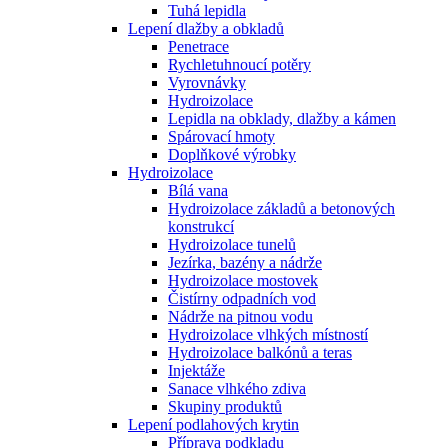
Tuhá lepidla
Lepení dlažby a obkladů
Penetrace
Rychletuhnoucí potěry
Vyrovnávky
Hydroizolace
Lepidla na obklady, dlažby a kámen
Spárovací hmoty
Doplňkové výrobky
Hydroizolace
Bílá vana
Hydroizolace základů a betonových
konstrukcí
Hydroizolace tunelů
Jezírka, bazény a nádrže
Hydroizolace mostovek
Čistírny odpadních vod
Nádrže na pitnou vodu
Hydroizolace vlhkých místností
Hydroizolace balkónů a teras
Injektáže
Sanace vlhkého zdiva
Skupiny produktů
Lepení podlahových krytin
Příprava podkladu