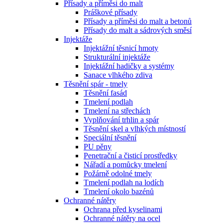
Přísady a příměsi do malt
Práškové přísady
Přísady a příměsi do malt a betonů
Přísady do malt a sádrových směsí
Injektáže
Injektážní těsnicí hmoty
Strukturální injektáže
Injektážní hadičky a systémy
Sanace vlhkého zdiva
Těsnění spár - tmely
Těsnění fasád
Tmelení podlah
Tmelení na střechách
Vyplňování trhlin a spár
Těsnění skel a vlhkých místností
Speciální těsnění
PU pěny
Penetrační a čisticí prostředky
Nářadí a pomůcky tmelení
Požárně odolné tmely
Tmelení podlah na lodích
Tmelení okolo bazénů
Ochranné nátěry
Ochrana před kyselinami
Ochranné nátěry na ocel