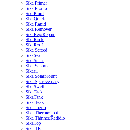
Sika Primer
Sika Pronto
SikaProof
SikaQuick
Sika Rapid
Sika Remover
SikaRep/Repair
SikaRock
SikaRoof
Sika Screed
SikaSeal
SikaSense
Sika Separol
Sikasil
Sika SolarMount
Sika Spárové pásy
SikaSwell
SikaTack
SikaTank
Sika Teak
SikaTherm
Sika ThermoCoat
Sika Thinner/Ředidlo
SikaTop
Sika TR