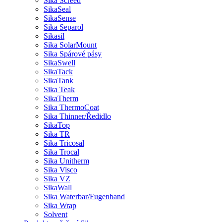
Sika Screed
SikaSeal
SikaSense
Sika Separol
Sikasil
Sika SolarMount
Sika Spárové pásy
SikaSwell
SikaTack
SikaTank
Sika Teak
SikaTherm
Sika ThermoCoat
Sika Thinner/Ředidlo
SikaTop
Sika TR
Sika Tricosal
Sika Trocal
Sika Unitherm
Sika Visco
Sika VZ
SikaWall
Sika Waterbar/Fugenband
Sika Wrap
Solvent