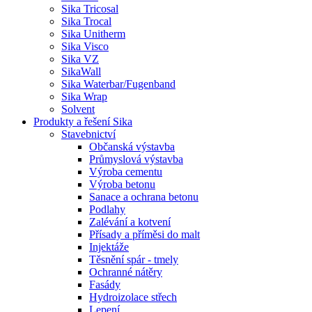
Sika Tricosal
Sika Trocal
Sika Unitherm
Sika Visco
Sika VZ
SikaWall
Sika Waterbar/Fugenband
Sika Wrap
Solvent
Produkty a řešení Sika
Stavebnictví
Občanská výstavba
Průmyslová výstavba
Výroba cementu
Výroba betonu
Sanace a ochrana betonu
Podlahy
Zalévání a kotvení
Přísady a příměsi do malt
Injektáže
Těsnění spár - tmely
Ochranné nátěry
Fasády
Hydroizolace střech
Lepení