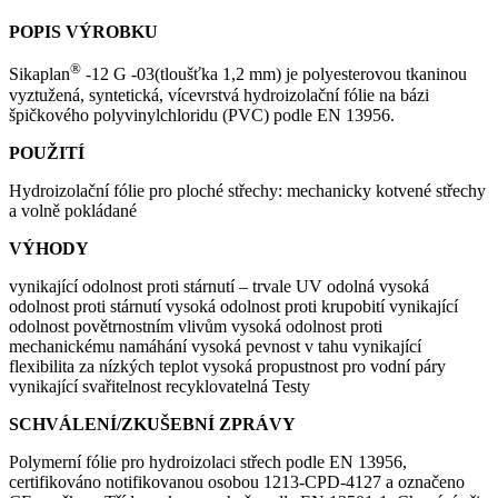
POPIS VÝROBKU
®
Sikaplan
-12 G -03(tloušťka 1,2 mm) je polyesterovou tkaninou
vyztužená, syntetická, vícevrstvá hydroizolační fólie na bázi
špičkového polyvinylchloridu (PVC) podle EN 13956.
POUŽITÍ
Hydroizolační fólie pro ploché střechy: mechanicky kotvené střechy
a volně pokládané
VÝHODY
vynikající odolnost proti stárnutí – trvale UV odolná vysoká
odolnost proti stárnutí vysoká odolnost proti krupobití vynikající
odolnost povětrnostním vlivům vysoká odolnost proti
mechanickému namáhání vysoká pevnost v tahu vynikající
flexibilita za nízkých teplot vysoká propustnost pro vodní páry
vynikající svařitelnost recyklovatelná Testy
SCHVÁLENÍ/ZKUŠEBNÍ ZPRÁVY
Polymerní fólie pro hydroizolaci střech podle EN 13956,
certifikováno notifikovanou osobou 1213-CPD-4127 a označeno