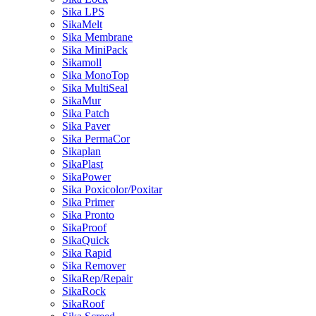
Sika LPS
SikaMelt
Sika Membrane
Sika MiniPack
Sikamoll
Sika MonoTop
Sika MultiSeal
SikaMur
Sika Patch
Sika Paver
Sika PermaCor
Sikaplan
SikaPlast
SikaPower
Sika Poxicolor/Poxitar
Sika Primer
Sika Pronto
SikaProof
SikaQuick
Sika Rapid
Sika Remover
SikaRep/Repair
SikaRock
SikaRoof