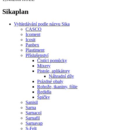
Sikaplan
Vyhledávání podle názvu Sika
CASCO
Icoment
Icosit
Panbex
Plastiment
Příslušenství
Čistíci pomůcky
Mixery
Pistole, aplikátory
Náhradní díly
Prázdné obaly
Rohože, tkaniny, fólie
Ředidla
Špičky
Sanisil
Sarna
Sarnacol
Sarnafil
Sarnavap
S-Felt