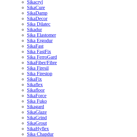
Sikacryl
SikaCure
SikaDamp
SikaDecor
Sika Dilatec
Sikadur
Sika Elastomer
Sika Ergodur
SikaFast
Sika FastFix
Sika FerroGard
SikaFiber/Fibre
Sika Firesil
Sika Firestop
SikaFix
Sikaflex
Sikafloor
SikaForce
Sika Fuko
Sikagard
SikaGlaze
SikaGrind
SikaGrout
SikaHyflex
Sika Chapdur