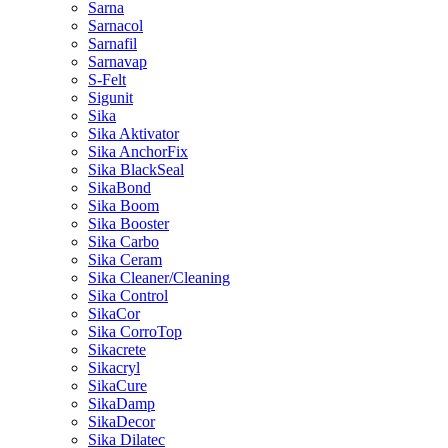
Sarna
Sarnacol
Sarnafil
Sarnavap
S-Felt
Sigunit
Sika
Sika Aktivator
Sika AnchorFix
Sika BlackSeal
SikaBond
Sika Boom
Sika Booster
Sika Carbo
Sika Ceram
Sika Cleaner/Cleaning
Sika Control
SikaCor
Sika CorroTop
Sikacrete
Sikacryl
SikaCure
SikaDamp
SikaDecor
Sika Dilatec