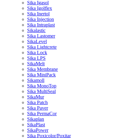
Sika Igasol
Sika Igolflex
Sika Inertol
Sika Injection
Sika Intraplast
Sikalastic
Sika Lastomer
SikaLevel
Sika Lightcrete
Sika Lock
Sika LPS
SikaMelt
Sika Membrane
Sika MiniPack
Sikamoll
Sika MonoTop
Sika MultiSeal
SikaMur
Sika Patch
Sika Paver
Sika PermaCor
Sikaplan
SikaPlast
SikaPower
Sika Poxicolor/Poxitar