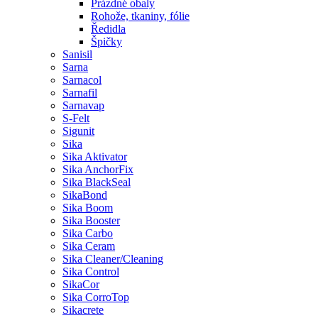
Prázdné obaly
Rohože, tkaniny, fólie
Ředidla
Špičky
Sanisil
Sarna
Sarnacol
Sarnafil
Sarnavap
S-Felt
Sigunit
Sika
Sika Aktivator
Sika AnchorFix
Sika BlackSeal
SikaBond
Sika Boom
Sika Booster
Sika Carbo
Sika Ceram
Sika Cleaner/Cleaning
Sika Control
SikaCor
Sika CorroTop
Sikacrete