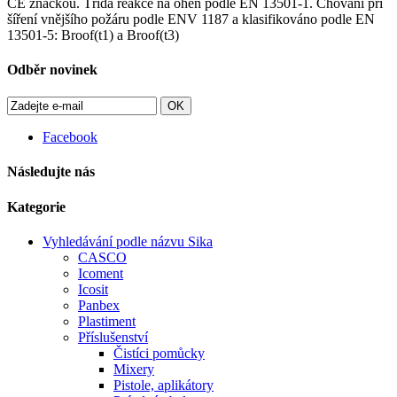
CE značkou. Třída reakce na oheň podle EN 13501-1. Chování při
šíření vnějšího požáru podle ENV 1187 a klasifikováno podle EN
13501-5: Broof(t1) a Broof(t3)
Odběr novinek
OK
Facebook
Následujte nás
Kategorie
Vyhledávání podle názvu Sika
CASCO
Icoment
Icosit
Panbex
Plastiment
Příslušenství
Čistíci pomůcky
Mixery
Pistole, aplikátory