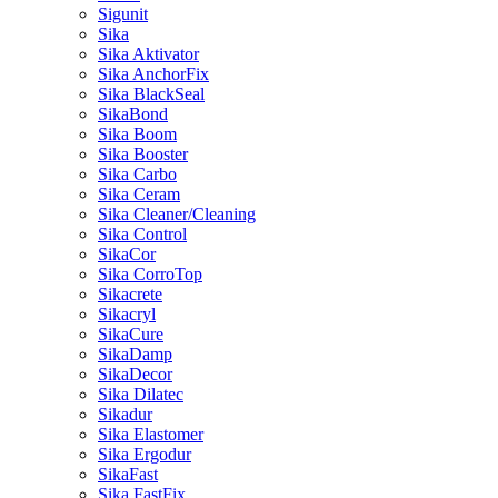
Sigunit
Sika
Sika Aktivator
Sika AnchorFix
Sika BlackSeal
SikaBond
Sika Boom
Sika Booster
Sika Carbo
Sika Ceram
Sika Cleaner/Cleaning
Sika Control
SikaCor
Sika CorroTop
Sikacrete
Sikacryl
SikaCure
SikaDamp
SikaDecor
Sika Dilatec
Sikadur
Sika Elastomer
Sika Ergodur
SikaFast
Sika FastFix