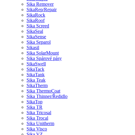
Sika Remover
SikaRep/Repair
SikaRock
SikaRoof
Sika Screed
SikaSeal
SikaSense
Sika Separol
Sikasil
Sika SolarMount
Sika Spárové pásy
SikaSwell
SikaTack
SikaTank
Sika Teak
SikaTherm
Sika ThermoCoat
Sika Thinner/Ředidlo
SikaTop
Sika TR
Sika Tricosal
Sika Trocal
Sika Unitherm
Sika Visco
Sika VZ