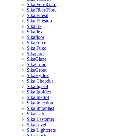
Sika FerroGard
SikaFiber/Fibre
Sika Firesil
Sika Firestop
SikaFix
Sikaflex
Sikafloor
SikaForce
Sika Fuko
Sikagard
SikaGlaze
SikaGrind
SikaGrout
SikaHyflex
Sika Chapdur
Sika Igasol
Sika Igolflex
Sika Inertol
Sika Injection
Sika Intraplast
Sikalastic
Sika Lastomer
SikaLevel
Sika Lightcrete
Sika Lock