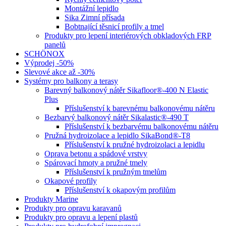
Montážní lepidlo
Sika Zimní přísada
Bobtnající těsnicí profily a tmel
Produkty pro lepení interiérových obkladových FRP
panelů
SCHÖNOX
Výprodej -50%
Slevové akce až -30%
Systémy pro balkony a terasy
Barevný balkonový nátěr Sikafloor®-400 N Elastic
Plus
Příslušenství k barevnému balkonovému nátěru
Bezbarvý balkonový nátěr Sikalastic®-490 T
Příslušenství k bezbarvému balkonovému nátěru
Pružná hydroizolace a lepidlo SikaBond®-T8
Příslušenství k pružné hydroizolaci a lepidlu
Oprava betonu a spádové vrstvy
Spárovací hmoty a pružné tmely
Příslušenství k pružným tmelům
Okapové profily
Příslušenství k okapovým profilům
Produkty Marine
Produkty pro opravu karavanů
Produkty pro opravu a lepení plastů