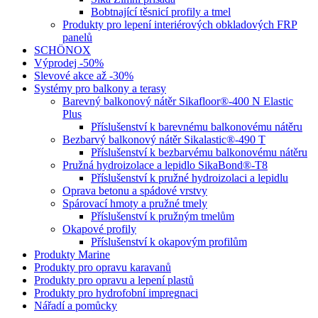
Bobtnající těsnicí profily a tmel
Produkty pro lepení interiérových obkladových FRP
panelů
SCHÖNOX
Výprodej -50%
Slevové akce až -30%
Systémy pro balkony a terasy
Barevný balkonový nátěr Sikafloor®-400 N Elastic
Plus
Příslušenství k barevnému balkonovému nátěru
Bezbarvý balkonový nátěr Sikalastic®-490 T
Příslušenství k bezbarvému balkonovému nátěru
Pružná hydroizolace a lepidlo SikaBond®-T8
Příslušenství k pružné hydroizolaci a lepidlu
Oprava betonu a spádové vrstvy
Spárovací hmoty a pružné tmely
Příslušenství k pružným tmelům
Okapové profily
Příslušenství k okapovým profilům
Produkty Marine
Produkty pro opravu karavanů
Produkty pro opravu a lepení plastů
Produkty pro hydrofobní impregnaci
Nářadí a pomůcky