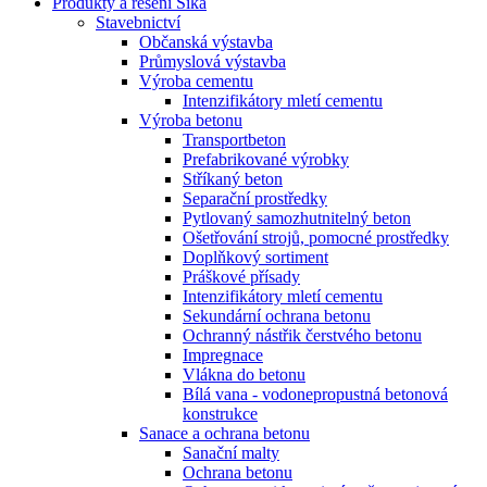
Produkty a řešení Sika
Stavebnictví
Občanská výstavba
Průmyslová výstavba
Výroba cementu
Intenzifikátory mletí cementu
Výroba betonu
Transportbeton
Prefabrikované výrobky
Stříkaný beton
Separační prostředky
Pytlovaný samozhutnitelný beton
Ošetřování strojů, pomocné prostředky
Doplňkový sortiment
Práškové přísady
Intenzifikátory mletí cementu
Sekundární ochrana betonu
Ochranný nástřik čerstvého betonu
Impregnace
Vlákna do betonu
Bílá vana - vodonepropustná betonová
konstrukce
Sanace a ochrana betonu
Sanační malty
Ochrana betonu