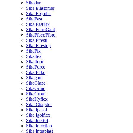
Sikadur
Sika Elastomer
Sika Ergodur
SikaFast
Sika FastFix
Sika FerroGard
SikaFiber/Fibre
Sika Firesil
Sika Firestop
SikaFix
Sikaflex
Sikafloor
SikaForce
Sika Fuko
Sikagard
SikaGlaze
SikaGrind
SikaGrout
SikaHyflex
Sika Chapdur
Sika Igasol
Sika Igolflex
Sika Inertol
Sika Injection
Sika Intraplast