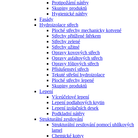
Protipožární nátěry
Skupiny produktů
Hygienické nátěry
Fasády
Hydroizolace střech
Ploché střechy mechanicky kotvené
Střechy přitížené štěrkem
Střechy zelené
Střechy užitné
Opravy kovových střech
Opravy asfaltových střech
Opravy fóliových střech
Příslušenství střech
Tekuté střešní hydroizolace
Ploché střechy lepené
Skupiny produktů
Lepení
Víceúčelové lepení
Lepení podlahových krytin
Lepení izolačních desek
Podkladní nátěry
Strukturální zesilování
Strukturální zesilování pomocí uhlíkových
lamel
Chemické kotvy