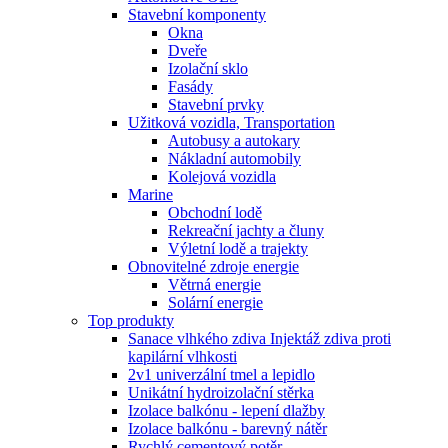
Stavební komponenty
Okna
Dveře
Izolační sklo
Fasády
Stavební prvky
Užitková vozidla, Transportation
Autobusy a autokary
Nákladní automobily
Kolejová vozidla
Marine
Obchodní lodě
Rekreační jachty a čluny
Výletní lodě a trajekty
Obnovitelné zdroje energie
Větrná energie
Solární energie
Top produkty
Sanace vlhkého zdiva Injektáž zdiva proti
kapilární vlhkosti
2v1 univerzální tmel a lepidlo
Unikátní hydroizolační stěrka
Izolace balkónu - lepení dlažby
Izolace balkónu - barevný nátěr
Rychlý cementový potěr