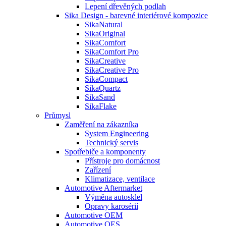
Lepení dřevěných podlah
Sika Design - barevné interiérové kompozice
SikaNatural
SikaOriginal
SikaComfort
SikaComfort Pro
SikaCreative
SikaCreative Pro
SikaCompact
SikaQuartz
SikaSand
SikaFlake
Průmysl
Zaměření na zákazníka
System Engineering
Technický servis
Spotřebiče a komponenty
Přístroje pro domácnost
Zařízení
Klimatizace, ventilace
Automotive Aftermarket
Výměna autosklel
Opravy karosérií
Automotive OEM
Automotive OES