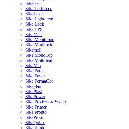
Sikalastic
Sika Lastomer
SikaLevel
Sika Lightcrete
Sika Lock
Sika LPS
SikaMelt
Sika Membrane
Sika MiniPack
Sikamoll
Sika MonoTop
Sika MultiSeal
SikaMur
Sika Patch
Sika Paver
Sika PermaCor
Sikaplan
SikaPlast
SikaPower
Sika Poxicolor/Poxitar
Sika Primer
Sika Pronto
SikaProof
SikaQuick
Sika Rapid