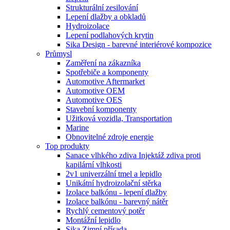
Strukturální zesilování
Lepení dlažby a obkladů
Hydroizolace
Lepení podlahových krytin
Sika Design - barevné interiérové kompozice
Průmysl
Zaměření na zákazníka
Spotřebiče a komponenty
Automotive Aftermarket
Automotive OEM
Automotive OES
Stavební komponenty
Užitková vozidla, Transportation
Marine
Obnovitelné zdroje energie
Top produkty
Sanace vlhkého zdiva Injektáž zdiva proti
kapilární vlhkosti
2v1 univerzální tmel a lepidlo
Unikátní hydroizolační stěrka
Izolace balkónu - lepení dlažby
Izolace balkónu - barevný nátěr
Rychlý cementový potěr
Montážní lepidlo
Sika Zimní přísada