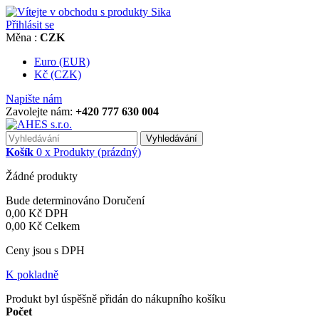
Přihlásit se
Měna :
CZK
Euro (EUR)
Kč (CZK)
Napište nám
Zavolejte nám:
+420 777 630 004
Vyhledávání
Košík
0
x
Produkty
(prázdný)
Žádné produkty
Bude determinováno
Doručení
0,00 Kč
DPH
0,00 Kč
Celkem
Ceny jsou s DPH
K pokladně
Produkt byl úspěšně přidán do nákupního košíku
Počet