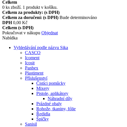
Celkem
0
ks zboží.
1 produkt v košíku.
Celkem za produkty: (s DPH)
Celkem za doručení: (s DPH)
Bude determinováno
DPH
0,00 Kč
Celkem (s DPH)
Pokračovat v nákupu
Objednat
Nabídka
Vyhledávání podle názvu Sika
CASCO
Icoment
Icosit
Panbex
Plastiment
Příslušenství
Čistíci pomůcky
Mixery
Pistole, aplikátory
Náhradní díly
Prázdné obaly
Rohože, tkaniny, fólie
Ředidla
Špičky
Sanisil