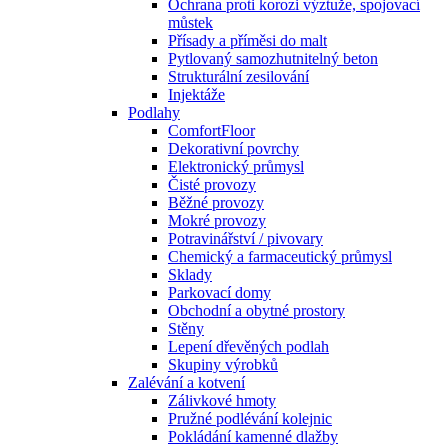
Ochrana proti korozi výztuže, spojovací
můstek
Přísady a příměsi do malt
Pytlovaný samozhutnitelný beton
Strukturální zesilování
Injektáže
Podlahy
ComfortFloor
Dekorativní povrchy
Elektronický průmysl
Čisté provozy
Běžné provozy
Mokré provozy
Potravinářství / pivovary
Chemický a farmaceutický průmysl
Sklady
Parkovací domy
Obchodní a obytné prostory
Stěny
Lepení dřevěných podlah
Skupiny výrobků
Zalévání a kotvení
Zálivkové hmoty
Pružné podlévání kolejnic
Pokládání kamenné dlažby