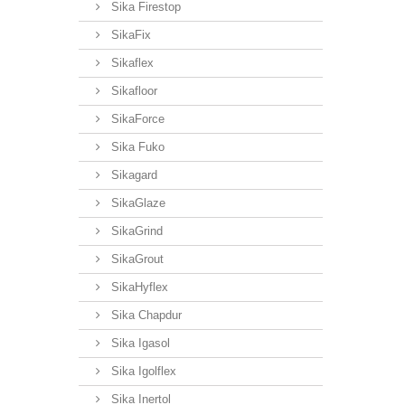
Sika Firestop
SikaFix
Sikaflex
Sikafloor
SikaForce
Sika Fuko
Sikagard
SikaGlaze
SikaGrind
SikaGrout
SikaHyflex
Sika Chapdur
Sika Igasol
Sika Igolflex
Sika Inertol