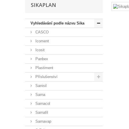
SIKAPLAN
Vyhledávání podle názvu Sika
CASCO
Icoment
Icosit
Panbex
Plastiment
Příslušenství
Sanisil
Sarna
Sarnacol
Sarnafil
Sarnavap