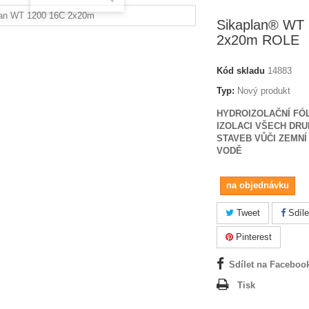
Sikaplan® WT 
2x20m ROLE
Kód skladu
14883
Typ:
Nový produkt
HYDROIZOLAČNÍ FÓL
IZOLACI VŠECH DR
STAVEB VŮČI ZEMNÍ
VODĚ
na objednávku
Tweet
Sdíle
Pinterest
Sdílet na Faceboo
Tisk