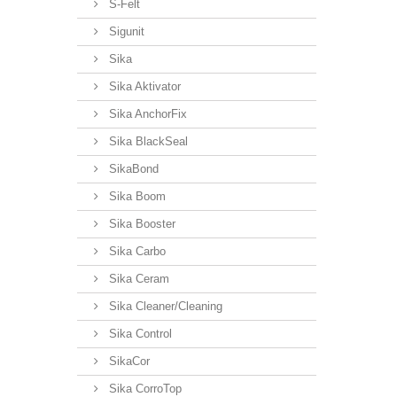
S-Felt
Sigunit
Sika
Sika Aktivator
Sika AnchorFix
Sika BlackSeal
SikaBond
Sika Boom
Sika Booster
Sika Carbo
Sika Ceram
Sika Cleaner/Cleaning
Sika Control
SikaCor
Sika CorroTop