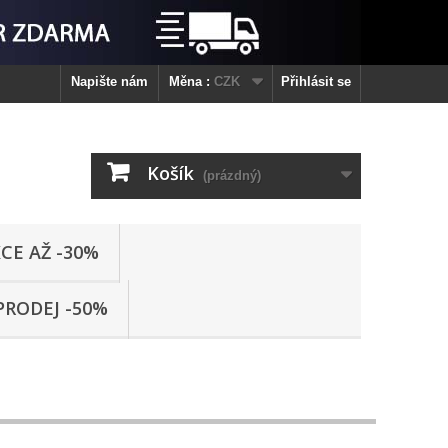
Napište nám
Měna :
CZK
Přihlásit se
Košík
(prázdný)
CE AŽ -30%
PRODEJ -50%