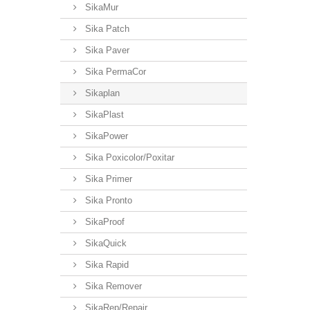
SikaMur
Sika Patch
Sika Paver
Sika PermaCor
Sikaplan
SikaPlast
SikaPower
Sika Poxicolor/Poxitar
Sika Primer
Sika Pronto
SikaProof
SikaQuick
Sika Rapid
Sika Remover
SikaRep/Repair