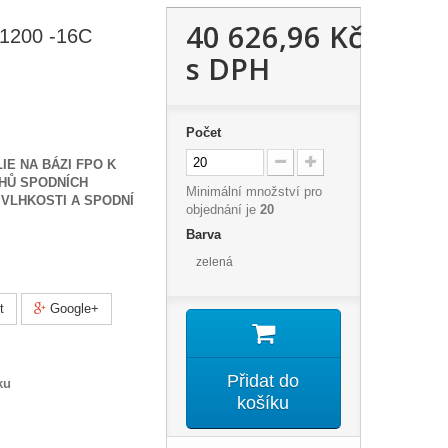
40 626,96 Kč
1200 -16C
s DPH
Počet
IE NA BÁZI FPO K
UHŮ SPODNÍCH
Minimální množství pro
 VLHKOSTI A SPODNÍ
objednání je
20
Barva
zelená
t
Google+
Přidat do
ku
košíku