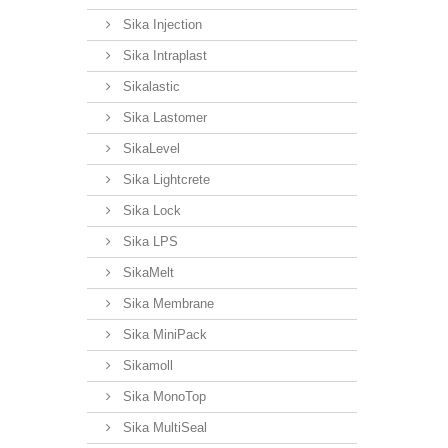
Sika Injection
Sika Intraplast
Sikalastic
Sika Lastomer
SikaLevel
Sika Lightcrete
Sika Lock
Sika LPS
SikaMelt
Sika Membrane
Sika MiniPack
Sikamoll
Sika MonoTop
Sika MultiSeal