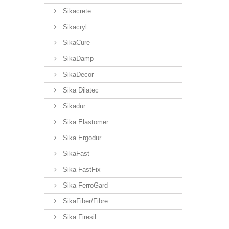
Sikacrete
Sikacryl
SikaCure
SikaDamp
SikaDecor
Sika Dilatec
Sikadur
Sika Elastomer
Sika Ergodur
SikaFast
Sika FastFix
Sika FerroGard
SikaFiber/Fibre
Sika Firesil