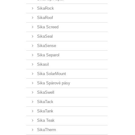
SikaRock
SikaRoof
Sika Screed
SikaSeal
SikaSense
Sika Separol
Sikasil
Sika SolarMount
Sika Spárové pásy
SikaSwell
SikaTack
SikaTank
Sika Teak
SikaTherm